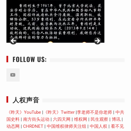
FOLLOW US:
Youtube
人权声音
《昨天》YouTube
|
《昨天》Twitter
|
李老师不是你老师
|
中共
国史料
|
南方街头运动
|
六四天网
|
维权网
|
民生观察
|
博讯
|
动态网
|
CHRDNET
|
中国维权律师关注组
|
中国人权
|
看不见