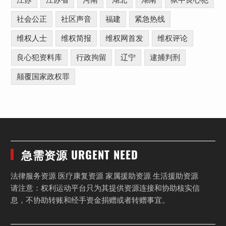
社会公正
社区声音
福建
紧急热线
维权人士
维权简报
维权网首发
维权评论
良心犯资料库
行政拘留
辽宁
逮捕判刑
颠覆国家政权罪
急需资源 URGENT NEED
法律服务资源 医疗康复资源 家属援助资源 生活援助资源
请注意：权利运动平台只为其提供资源连接和协助核实信
息，不协助转账和经手资金捐赠或者转赠事宜。