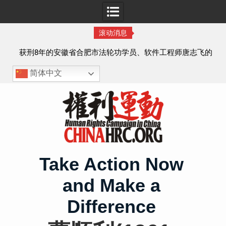
滚动消息
实名
获刑8年的安徽省合肥市法轮功学员、软件工程师唐志飞的
案情及简历
简体中文
Skip
to
content
Take Action Now
and Make a
Difference