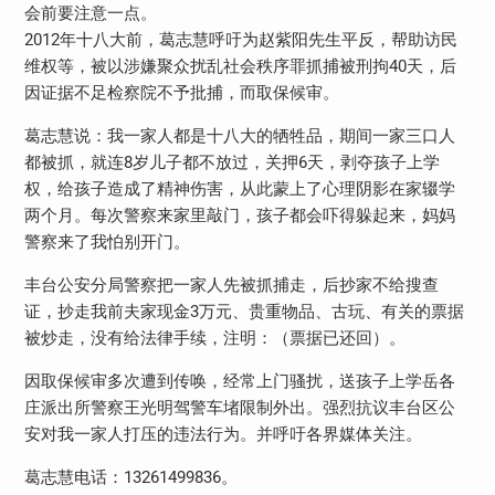
会前要注意一点。
2012年十八大前，葛志慧呼吁为赵紫阳先生平反，帮助访民
维权等，被以涉嫌聚众扰乱社会秩序罪抓捕被刑拘40天，后
因证据不足检察院不予批捕，而取保候审。
葛志慧说：我一家人都是十八大的牺牲品，期间一家三口人
都被抓，就连8岁儿子都不放过，关押6天，剥夺孩子上学
权，给孩子造成了精神伤害，从此蒙上了心理阴影在家辍学
两个月。每次警察来家里敲门，孩子都会吓得躲起来，妈妈
警察来了我怕别开门。
丰台公安分局警察把一家人先被抓捕走，后抄家不给搜查
证，抄走我前夫家现金3万元、贵重物品、古玩、有关的票据
被炒走，没有给法律手续，注明：（票据已还回）。
因取保候审多次遭到传唤，经常上门骚扰，送孩子上学岳各
庄派出所警察王光明驾警车堵限制外出。强烈抗议丰台区公
安对我一家人打压的违法行为。并呼吁各界媒体关注。
葛志慧电话：13261499836。