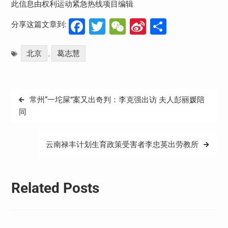
此信息由权利运动紧急热线项目编辑
Facebook
Twitter
WeChat
Sina
分
分享这篇文章到:
Weibo
享
北京
葛志慧
,
文
常州“一坨屎”案又出奇判：李克强出访 夫人彭丽媛陪
章
同
导
航
云南禄丰计划生育政策受害者李忠英出劳教所
Related Posts