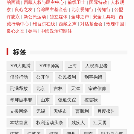
的西藏
|
西藏人权与民主中心
|
前线卫士
|
国际特赦
|
人权观
察
|
良心之友
|
台湾民主基金会
|
北京爱知行
|
传知行
|
公盟
许志永
|
新公民运动
|
独立媒体
|
全球之声
|
安全工具箱
|
西
藏行动中心
|
维吾尔在线
|
西藏之声
|
对话基金会
|
玫瑰中国
|
良心之友
|
参与
|
中國政治犯關注
标签
709大抓捕
709律师案
上海
人权捍卫者
倡导行动
公开信
公民权利
刑事拘留
刑满释放
北京
吉林
天津
宗教信仰
寻衅滋事罪
山东
强迫失踪
控告状
支援网络
无锡
无锡市
曹顺利
月度报告
本站首发
权利运动头条
残疾人
江天勇
江苏
江苏省
河南
湖北
湖南
狱中良心犯