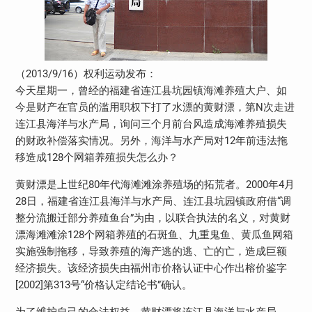
（2013/9/16）权利运动发布：
今天星期一，曾经的福建省连江县坑园镇海滩养殖大户、如
今是财产在官员的滥用职权下打了水漂的黄财漂，第N次走进
连江县海洋与水产局，询问三个月前台风造成海滩养殖损失
的财政补偿落实情况。另外，海洋与水产局对12年前违法拖
移造成128个网箱养殖损失怎么办？
黄财漂是上世纪80年代海滩滩涂养殖场的拓荒者。2000年4月
28日，福建省连江县海洋与水产局、连江县坑园镇政府借“调
整分流搬迁部分养殖鱼台”为由，以联合执法的名义，对黄财
漂海滩滩涂128个网箱养殖的石斑鱼、九重鬼鱼、黄瓜鱼网箱
实施强制拖移，导致养殖的海产逃的逃、亡的亡，造成巨额
经济损失。该经济损失由福州市价格认证中心作出榕价鉴字
[2002]第313号“价格认定结论书”确认。
为了维护自己的合法权益，黄财漂将连江县海洋与水产局、