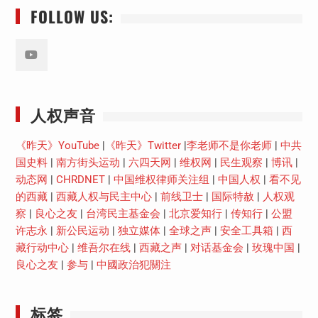
FOLLOW US:
Youtube
人权声音
《昨天》YouTube
|
《昨天》Twitter
|
李老师不是你老师
|
中共
国史料
|
南方街头运动
|
六四天网
|
维权网
|
民生观察
|
博讯
|
动态网
|
CHRDNET
|
中国维权律师关注组
|
中国人权
|
看不见
的西藏
|
西藏人权与民主中心
|
前线卫士
|
国际特赦
|
人权观
察
|
良心之友
|
台湾民主基金会
|
北京爱知行
|
传知行
|
公盟
许志永
|
新公民运动
|
独立媒体
|
全球之声
|
安全工具箱
|
西
藏行动中心
|
维吾尔在线
|
西藏之声
|
对话基金会
|
玫瑰中国
|
良心之友
|
参与
|
中國政治犯關注
标签