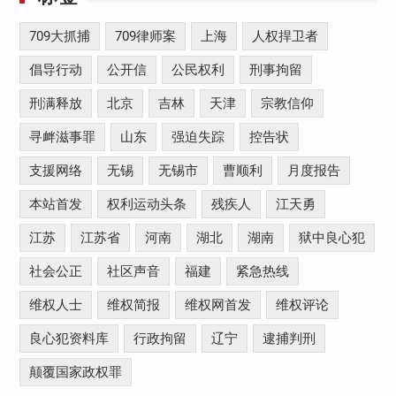
709大抓捕
709律师案
上海
人权捍卫者
倡导行动
公开信
公民权利
刑事拘留
刑满释放
北京
吉林
天津
宗教信仰
寻衅滋事罪
山东
强迫失踪
控告状
支援网络
无锡
无锡市
曹顺利
月度报告
本站首发
权利运动头条
残疾人
江天勇
江苏
江苏省
河南
湖北
湖南
狱中良心犯
社会公正
社区声音
福建
紧急热线
维权人士
维权简报
维权网首发
维权评论
良心犯资料库
行政拘留
辽宁
逮捕判刑
颠覆国家政权罪