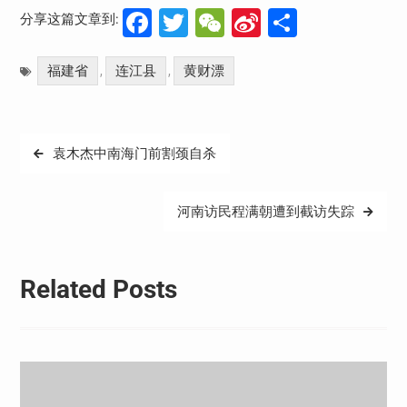
Facebook
Twitter
WeChat
Sina
分
分享这篇文章到:
Weibo
享
福建省
连江县
黄财漂
,
,
文
袁木杰中南海门前割颈自杀
章
导
河南访民程满朝遭到截访失踪
航
Related Posts