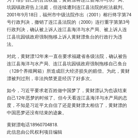
坑园镇政府告上法庭，但连续遭到连江县法院的枉法裁判。
2001年9月18日，福州市中级法院作出（2001）榕行终字第74
号行政判决，撤销了连江县法院的（2000）连行重字第第3号
行政判决，确认被上诉人连江县海洋与水产局、被上诉人连
江县坑园镇政府强制拖移上诉人黄财漂鱼台的行政行为违
法。
对此，黄财漂12年来一直在要求福建省各级法院，确认被告
连江县海洋与水产局、连江县坑园镇政府强制拖移自己鱼台
（128个养殖网箱）所造成巨大经济损失的赔偿。为此，黄财
漂被判过刑，非法拘禁更是经历了好多次。
如今，习近平要求老百姓做中国梦了，黄财漂认为也该结束
自己12年恶梦的时候了。但今天看连江县海洋与水产局的态
度，不知是习近平太自信了还是黄财漂太相信了，黄财漂的
中国恶梦还没有结束的迹象。
黄财漂电话18960704818.
此信息由公民权利项目编辑