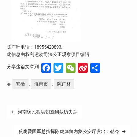
陈广叶电话：18955420893.
此信息由权利运动司法公正观察项目编辑
Facebook
Twitter
WeChat
Sina
分
分享这篇文章到:
Weibo
享
安徽
淮南市
陈广林
,
,
文
河南访民程满朝遭到截访失踪
章
导
反腐爱国军总指挥陈虎彪向内蒙公安厅发出：勒令