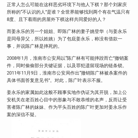
正常人怎么可能在这样恶劣环境下与他人下棋？那个刘家庆
所称的“不认识的人”是谁？全世界能够找到两个有在气温只有
8度、且下着雨的房屋外下棋这样共同爱好的人？
而姜永乐的另一个姐姐、即陈广林的妻子姚登华（与姜永乐
是同母异父，所以姓姚）为了包庇姜永乐，称没有借款一
事，并说陈广林是摔死的。
2008年1月，淮南市公安局以“陈广林有可能摔跤而亡”撤销案
件，同时偷偷部分关键证据，以及罪犯遗留现场的链条锁。
2011年11月9日，淮南市公安局作出“撤销陈广林被杀案件的
具体书面答复意见书”。对此，陈广叶表示不服。
姜永乐的家属如此这般不顾事实地作伪证为其开脱，加上公
安机关在老百姓心目中的形象与不敢恭维的名声，反而让受
害者陈广林的妹妹、作为平头百姓的陈广叶更加对姜永乐作
案的深信不疑。