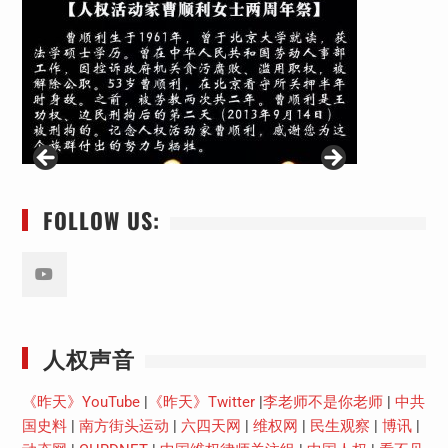
FOLLOW US:
Youtube
人权声音
《昨天》YouTube
|
《昨天》Twitter
|
李老师不是你老师
|
中共
国史料
|
南方街头运动
|
六四天网
|
维权网
|
民生观察
|
博讯
|