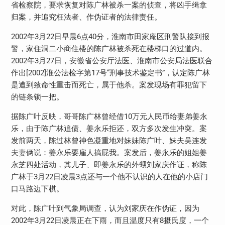
省检察院，要求恢复对陈广林被杀一案的侦查，将凶手缉拿
归案，并追究枉法者、作伪证者的法律责任。
2002年3月22日早晨6点40分，淮南市田家庵区刑警队接到报
警，家住洞二小商住楼的陈广林被杀死在楼梯口的过道内。
2002年3月27日，安徽省公安厅法医、淮南市公安局法医联合
作出[2002]淮公法检字第17号“刑事技术鉴定书”，认定陈广林
是遭到致命性重击而死亡，属于他杀。案发现场有罪犯留下
的链条锁一把。
据陈广叶反映，哥哥陈广林曾经借10万元人民币给妻弟姜永
乐，由于陈广林追债、姜永乐拒还，双方多次发生冲突。案
发前两天，陈过林曾神色凝重地对妹妹陈广叶、妹夫吴连发
夫妻俩说：姜永乐要雇人搞屁我。案发后，姜永乐的姐姐姜
永芝四处活动，其儿子、即姜永乐的外甥刘家庆作证，称陈
广林于3月22日凌晨3点还与一个他不认识的人在他的小店门
口马路边下棋。
对此，陈广叶到气象局调查，认为刘家庆在作伪证，因为
2002年3月22日凌晨正在下雨，而且温度只有8摄氏度，一个