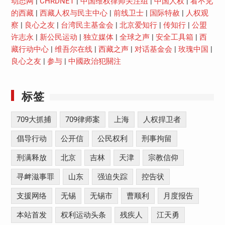
动态网
|
CHRDNET
|
中国维权律师关注组
|
中国人权
|
看不见
的西藏
|
西藏人权与民主中心
|
前线卫士
|
国际特赦
|
人权观
察
|
良心之友
|
台湾民主基金会
|
北京爱知行
|
传知行
|
公盟
许志永
|
新公民运动
|
独立媒体
|
全球之声
|
安全工具箱
|
西
藏行动中心
|
维吾尔在线
|
西藏之声
|
对话基金会
|
玫瑰中国
|
良心之友
|
参与
|
中國政治犯關注
标签
709大抓捕
709律师案
上海
人权捍卫者
倡导行动
公开信
公民权利
刑事拘留
刑满释放
北京
吉林
天津
宗教信仰
寻衅滋事罪
山东
强迫失踪
控告状
支援网络
无锡
无锡市
曹顺利
月度报告
本站首发
权利运动头条
残疾人
江天勇