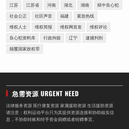
江苏
江苏省
河南
湖北
湖南
狱中良心犯
社会公正
社区声音
福建
紧急热线
维权人士
维权简报
维权网首发
维权评论
良心犯资料库
行政拘留
辽宁
逮捕判刑
颠覆国家政权罪
急需资源 URGENT NEED
法律服务资源 医疗康复资源 家属援助资源 生活援助资源
请注意：权利运动平台只为其提供资源连接和协助核实信
息，不协助转账和经手资金捐赠或者转赠事宜。