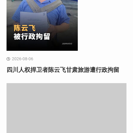
2026-08-06
四川人权捍卫者陈云飞甘肃旅游遭行政拘留