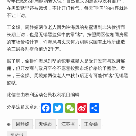
今年已经82岁周静娟老人说：自己被关的黑监狱没有窗户，
在黑监狱里还被饿饭，不让开门透气，每天“学习”的内容就是
不让上访。
王金娣、周静娟两位老人因为许海凤的别墅遭到非法偷拆而
长期上访，也是无锡黑监狱中的常“客”。按照同区位相同房屋
的市场价格计算，许海凤与丈夫何力刚购买国有土地所建造
的三层楼别墅价值近2千万。
据了解，偷拆许海凤别墅的犯罪嫌疑人是受开发商与政府雇
佣，但开发商与政府至今不愿意按照市场价格给予赔偿。看
来，王金娣、周境娟两位老人中秋节后还有可能作“客”无锡黑
监狱。
此信息由权利运动公民权利项目编辑
Facebook
Twitter
WeChat
Sina
分
分享这篇文章到:
Weibo
享
周静娟
无锡市
江苏省
王金娣
,
,
,
,
黑监狱