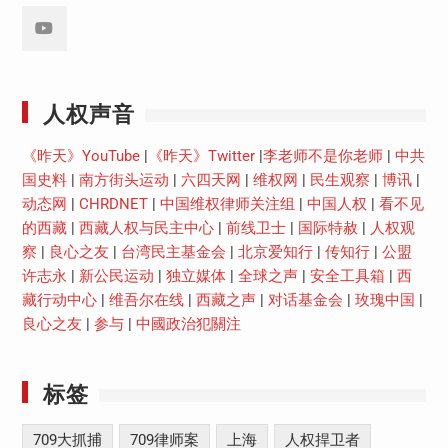
Youtube
人权声音
《昨天》YouTube
|
《昨天》Twitter
|
李老师不是你老师
|
中共
国史料
|
南方街头运动
|
六四天网
|
维权网
|
民生观察
|
博讯
|
动态网
|
CHRDNET
|
中国维权律师关注组
|
中国人权
|
看不见
的西藏
|
西藏人权与民主中心
|
前线卫士
|
国际特赦
|
人权观
察
|
良心之友
|
台湾民主基金会
|
北京爱知行
|
传知行
|
公盟
许志永
|
新公民运动
|
独立媒体
|
全球之声
|
安全工具箱
|
西
藏行动中心
|
维吾尔在线
|
西藏之声
|
对话基金会
|
玫瑰中国
|
良心之友
|
参与
|
中國政治犯關注
标签
709大抓捕
709律师案
上海
人权捍卫者