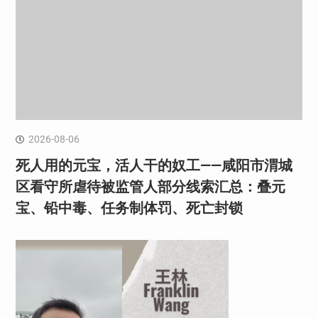
2026-08-06
死人用的元宝，活人干的奴工——咸阳市渭城
区看守所虐待被监管人部分线索汇总：叠元
宝、铅中毒、任务制体罚、死亡封锁