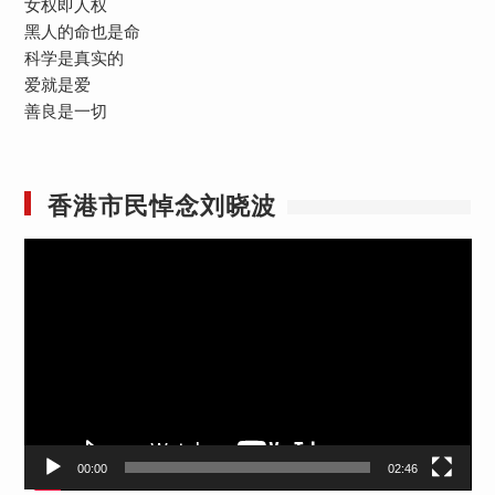
女权即人权
黑人的命也是命
科学是真实的
爱就是爱
善良是一切
香港市民悼念刘晓波
视
频
播
放
器
00:00
02:46