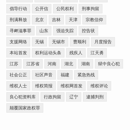
倡导行动
公开信
公民权利
刑事拘留
刑满释放
北京
吉林
天津
宗教信仰
寻衅滋事罪
山东
强迫失踪
控告状
支援网络
无锡
无锡市
曹顺利
月度报告
本站首发
权利运动头条
残疾人
江天勇
江苏
江苏省
河南
湖北
湖南
狱中良心犯
社会公正
社区声音
福建
紧急热线
维权人士
维权简报
维权网首发
维权评论
良心犯资料库
行政拘留
辽宁
逮捕判刑
颠覆国家政权罪