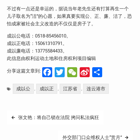
不过有一点还是幸运的，据说当年老先生还有打算再生一个
儿子取名为“洁”的心愿，如果真要实现公、正、廉、洁了，恐
怕成家被社会主义改造的不仅仅是房子了。
成以公电话：0518-85456010。
成以正电话：15061310791。
成以廉电话：13775584433。
此信息由权利运动土地和住房权利项目编辑
Facebook
Twitter
WeChat
Sina
分
分享这篇文章到:
Weibo
享
成以公
成以正
江苏省
连云港市
,
,
,
文
张文艳：将自己锁在法院 拷问私法疯狂
章
导
外交部门口众维权人士“赏月”