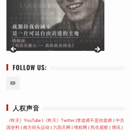
FOLLOW US:
Youtube
人权声音
《昨天》YouTube
|
《昨天》Twitter
|
李老师不是你老师
|
中共
国史料
|
南方街头运动
|
六四天网
|
维权网
|
民生观察
|
博讯
|