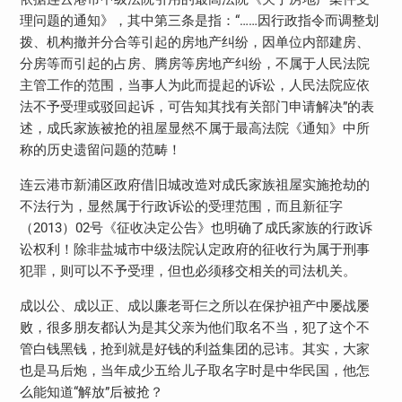
理问题的通知》，其中第三条是指：“……因行政指令而调整划
拨、机构撤并分合等引起的房地产纠纷，因单位内部建房、
分房等而引起的占房、腾房等房地产纠纷，不属于人民法院
主管工作的范围，当事人为此而提起的诉讼，人民法院应依
法不予受理或驳回起诉，可告知其找有关部门申请解决”的表
述，成氏家族被抢的祖屋显然不属于最高法院《通知》中所
称的历史遗留问题的范畴！
连云港市新浦区政府借旧城改造对成氏家族祖屋实施抢劫的
不法行为，显然属于行政诉讼的受理范围，而且新征字
（2013）02号《征收决定公告》也明确了成氏家族的行政诉
讼权利！除非盐城市中级法院认定政府的征收行为属于刑事
犯罪，则可以不予受理，但也必须移交相关的司法机关。
成以公、成以正、成以廉老哥仨之所以在保护祖产中屡战屡
败，很多朋友都认为是其父亲为他们取名不当，犯了这个不
管白钱黑钱，抢到就是好钱的利益集团的忌讳。其实，大家
也是马后炮，当年成少五给儿子取名字时是中华民国，他怎
么能知道“解放”后被抢？