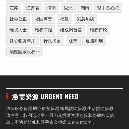
江苏
江苏省
河南
湖北
湖南
狱中良心犯
社会公正
社区声音
福建
紧急热线
维权人士
维权简报
维权网首发
维权评论
良心犯资料库
行政拘留
辽宁
逮捕判刑
颠覆国家政权罪
急需资源 URGENT NEED
法律服务资源 医疗康复资源 家属援助资源 生活援助资源
请注意：权利运动平台只为其提供资源连接和协助核实信
息，不协助转账和经手资金捐赠或者转赠事宜。