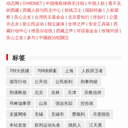
动态网
|
CHRDNET
|
中国维权律师关注组
|
中国人权
|
看不见
的西藏
|
西藏人权与民主中心
|
前线卫士
|
国际特赦
|
人权观
察
|
良心之友
|
台湾民主基金会
|
北京爱知行
|
传知行
|
公盟
许志永
|
新公民运动
|
独立媒体
|
全球之声
|
安全工具箱
|
西
藏行动中心
|
维吾尔在线
|
西藏之声
|
对话基金会
|
玫瑰中国
|
良心之友
|
参与
|
中國政治犯關注
标签
709大抓捕
709律师案
上海
人权捍卫者
倡导行动
公开信
公民权利
刑事拘留
刑满释放
北京
吉林
天津
宗教信仰
寻衅滋事罪
山东
强迫失踪
控告状
支援网络
无锡
无锡市
曹顺利
月度报告
本站首发
权利运动头条
残疾人
江天勇