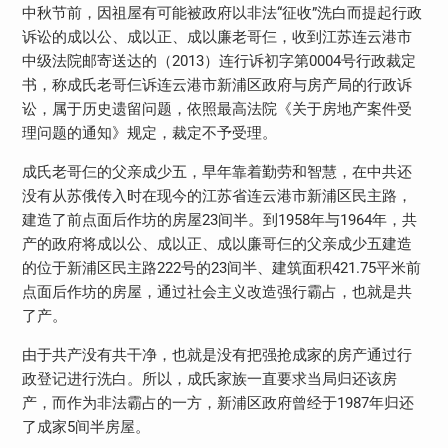
中秋节前，因祖屋有可能被政府以非法“征收”洗白而提起行政
诉讼的成以公、成以正、成以廉老哥仨，收到江苏连云港市
中级法院邮寄送达的（2013）连行诉初字第0004号行政裁定
书，称成氏老哥仨诉连云港市新浦区政府与房产局的行政诉
讼，属于历史遗留问题，依照最高法院《关于房地产案件受
理问题的通知》规定，裁定不予受理。
成氏老哥仨的父亲成少五，早年靠着勤劳和智慧，在中共还
没有从苏俄传入时在现今的江苏省连云港市新浦区民主路，
建造了前点面后作坊的房屋23间半。到1958年与1964年，共
产的政府将成以公、成以正、成以廉哥仨的父亲成少五建造
的位于新浦区民主路222号的23间半、建筑面积421.75平米前
点面后作坊的房屋，通过社会主义改造强行霸占，也就是共
了产。
由于共产没有共干净，也就是没有把强抢成家的房产通过行
政登记进行洗白。所以，成氏家族一直要求当局归还该房
产，而作为非法霸占的一方，新浦区政府曾经于1987年归还
了成家5间半房屋。