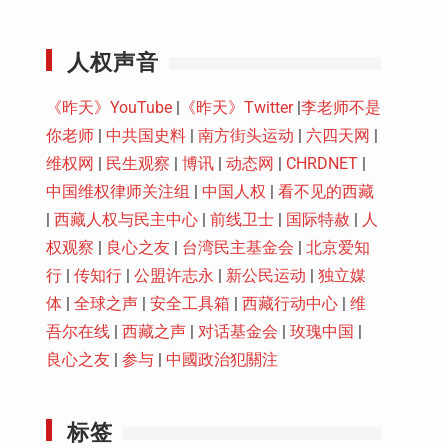
Youtube
人权声音
《昨天》YouTube
|
《昨天》Twitter
|
李老师不是
你老师
|
中共国史料
|
南方街头运动
|
六四天网
|
维权网
|
民生观察
|
博讯
|
动态网
|
CHRDNET
|
中国维权律师关注组
|
中国人权
|
看不见的西藏
|
西藏人权与民主中心
|
前线卫士
|
国际特赦
|
人
权观察
|
良心之友
|
台湾民主基金会
|
北京爱知
行
|
传知行
|
公盟许志永
|
新公民运动
|
独立媒
体
|
全球之声
|
安全工具箱
|
西藏行动中心
|
维
吾尔在线
|
西藏之声
|
对话基金会
|
玫瑰中国
|
良心之友
|
参与
|
中國政治犯關注
标签