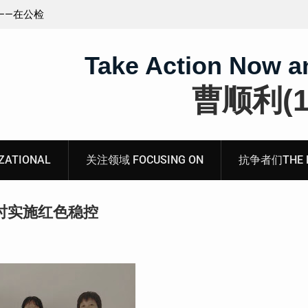
王藏：颠倒黑白，推卸责任，继续为村支书恶行当保
伞 ——追究「王浩溺死事件」【进展之六】
Take Action Now a
曹顺利(19
ATIONAL
关注领域 FOCUSING ON
抗争者们THE RE
时实施红色稳控