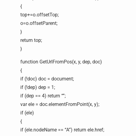
{
top+=o.offsetTop;
o=o.offsetParent;
}
return top;
}
function GetUrlFromPos(x, y, dep, doc)
{
if (!doc) doc = document;
if (!dep) dep = 1;
if (dep == 4) return “”;
var ele = doc.elementFromPoint(x, y);
if (ele)
{
if (ele.nodeName == “A”) return ele.href;