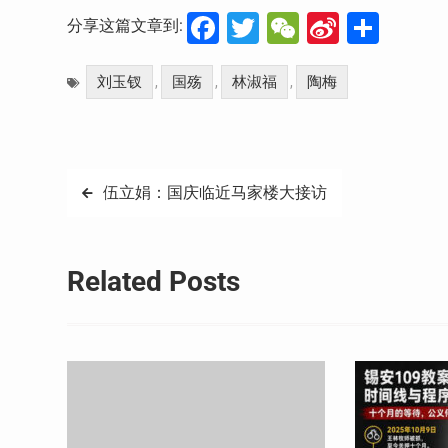
Facebook
Twitter
WeChat
Sina
分
分享这篇文章到:
Weibo
享
刘玉钗
国殇
林淑福
陶梅
,
,
,
文
伍立娟：国庆临近马家楼大接访
章
导
Related Posts
航