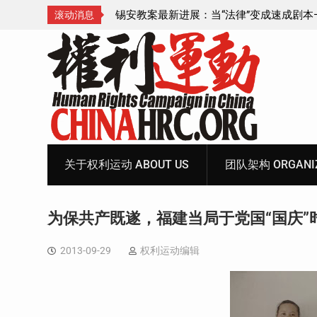
成速成剧本——在公检
锡安教案王聪女士被抓更多细节曝光 之一
滚动消息
Skip
to
content
关于权利运动 ABOUT US
团队架构 ORGANIZ
为保共产既遂，福建当局于党国“国庆”
2013-09-29
权利运动编辑