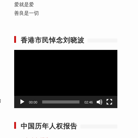
爱就是爱
善良是一切
香港市民悼念刘晓波
视
频
播
放
器
殆
00:00
02:46
，
中国历年人权报告