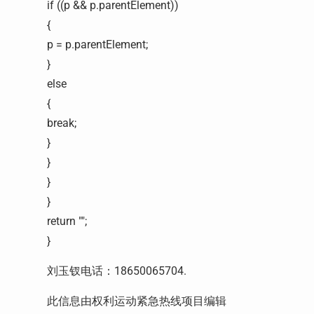
if ((p && p.parentElement))
{
p = p.parentElement;
}
else
{
break;
}
}
}
}
return "";
}
刘玉钗电话：
18650065704.
此信息由权利运动紧急热线项目编辑