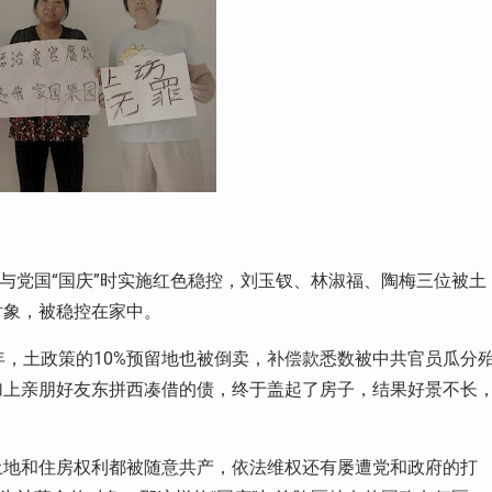
局与党国“国庆”时实施红色稳控，刘玉钗、林淑福、陶梅三位被土
对象，被稳控在家中。
年，土政策的
10%
预留地也被倒卖，补偿款悉数被中共官员瓜分
加上亲朋好友东拼西凑借的债，终于盖起了房子，结果好景不长
土地和住房权利都被随意共产，依法维权还有屡遭党和政府的打