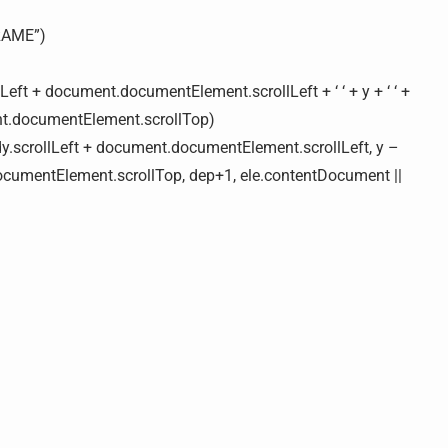
FRAME”)
ollLeft + document.documentElement.scrollLeft + ‘ ‘ + y + ‘ ‘ +
ent.documentElement.scrollTop)
dy.scrollLeft + document.documentElement.scrollLeft, y –
ocumentElement.scrollTop, dep+1, ele.contentDocument ||