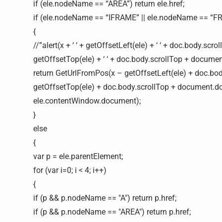
if (ele.nodeName == “AREA”) return ele.href;
if (ele.nodeName == “IFRAME” || ele.nodeName == “
{
//”alert(x + ‘ ‘ + getOffsetLeft(ele) + ‘ ‘ + doc.body.scr
getOffsetTop(ele) + ‘ ‘ + doc.body.scrollTop + docum
return GetUrlFromPos(x – getOffsetLeft(ele) + doc.bo
getOffsetTop(ele) + doc.body.scrollTop + document.d
ele.contentWindow.document);
}
else
{
var p = ele.parentElement;
for (var i=0; i < 4; i++)
{
if (p && p.nodeName == "A") return p.href;
if (p && p.nodeName == "AREA") return p.href;