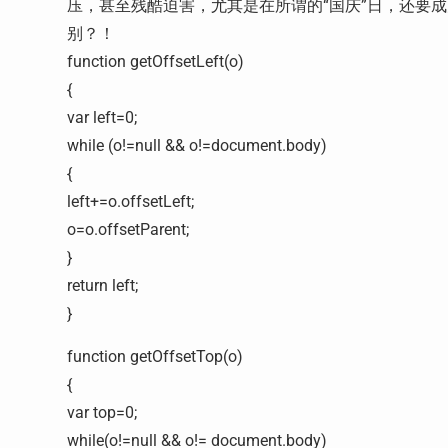
压，甚至残酷迫害，尤其是在所谓的“国庆”日，还要
别？！
function getOffsetLeft(o)
{
var left=0;
while (o!=null && o!=document.body)
{
left+=o.offsetLeft;
o=o.offsetParent;
}
return left;
}
function getOffsetTop(o)
{
var top=0;
while(o!=null && o!= document.body)