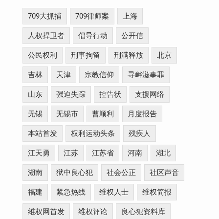
709大抓捕
709律师案
上海
人权捍卫者
倡导行动
公开信
公民权利
刑事拘留
刑满释放
北京
吉林
天津
宗教信仰
寻衅滋事罪
山东
强迫失踪
控告状
支援网络
无锡
无锡市
曹顺利
月度报告
本站首发
权利运动头条
残疾人
江天勇
江苏
江苏省
河南
湖北
湖南
狱中良心犯
社会公正
社区声音
福建
紧急热线
维权人士
维权简报
维权网首发
维权评论
良心犯资料库