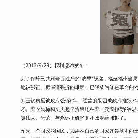
（
2013/9/29
）权利运动发布：
为了保障已共到老百姓产的“成果”既遂，福建福州当
地被强征、房屋遭强拆的难民，已经成为红色革命的
刘玉钗房屋被政府强拆
6
年，经营的果园被政府推毁
7
尽。菜农陶梅和丈夫起早贪黑地种菜，卖菜挣得的钱
被伟大、光荣、与永远正确的党和政府给强拆了。
作为一个国家的国民，如果在自己的国家连最基本的