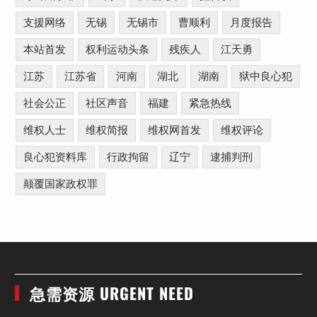
支援网络
无锡
无锡市
曹顺利
月度报告
本站首发
权利运动头条
残疾人
江天勇
江苏
江苏省
河南
湖北
湖南
狱中良心犯
社会公正
社区声音
福建
紧急热线
维权人士
维权简报
维权网首发
维权评论
良心犯资料库
行政拘留
辽宁
逮捕判刑
颠覆国家政权罪
急需资源 URGENT NEED