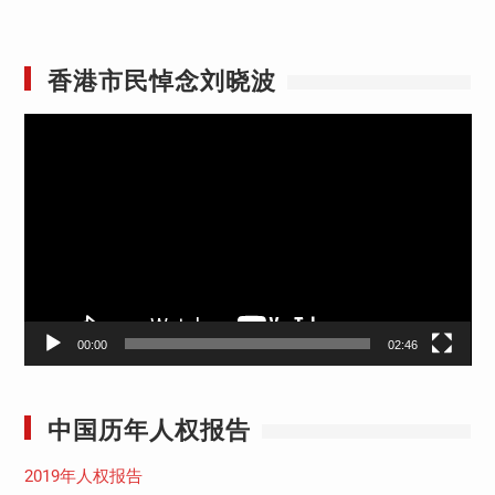
香港市民悼念刘晓波
视
频
播
放
器
00:00
02:46
中国历年人权报告
2019年人权报告