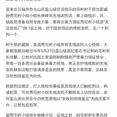
原来近日福州市仓山区盖山镇官员指示屿宅村村干部当面威
胁秀宅村小组小组长林峰等失地农民说：奉上级指示，区、
镇政府准备动用专政力量，要再次暴力强征秀宅村小组原“友
谊造纸厂”28.1亩土地，对于阻扰强征的维权农民，见一个刑
拘一个。
村干部的威胁，造成秀宅村小组所有失地农民人心惶惶，大
家都亲眼目睹过今年5月27日盖山镇原纪委石书记和屿宅村村
长张麟，公然对抗国土资源部刚刚颁布严禁暴力强征禁令，
带着一百多黑社会暴徒来暴力抢地，将正在护地维权的失地
农民林东汉殴打致满身是血的情景，真是不寒而栗。后林东
汉经伤情鉴定为轻伤。
根据刑法规定，打人致轻伤暴徒及其指使人已触犯刑法，构
成犯罪。可在秀宅村小组失地农民不断联名上访控告后，奈
何盖山派出所至今仍然荒唐地以“未收到伤情鉴定”为由压案不
办，公然包庇犯罪。
据秀宅村小组组长林峰介绍，征地之前，屿宅村村长事先得