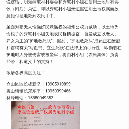
说瞎话，明知屿宅村村委会和秀宅村小组在使用土地时有协
议（附后）为证，却以秀宅村小组无证据证明土地权属而故
意拒付征地款到农民手中。
虽面对毫无人性强奸民意滥权的福州公权力威胁，以土地为
命根子的秀宅村小组失地农民群情振奋，自发成立以老人、
妇女为主的“护地敢死队”。据悉，“护地敢死队”成员正在酝酿
和咨询有关“写血书、立生死状”在法律上的可行性，即倘若在
护地时人身被伤害或被坐牢，将由村小组（农民集体）负责
经济上和道义上的支持！
敬请各界高度关注！
仓山区区长杨新坚：13905910899
盖山镇镇长郑东平：13950399466
林峰电话：15880049853