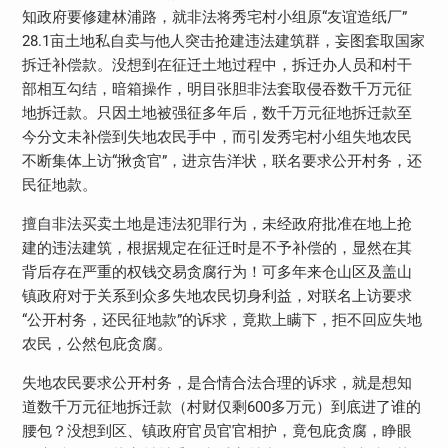
知政府要修建林浦路，就非法将秀宅村小组原“友谊造纸厂”
28.1亩土地私自卖与他人突击抢建违法建筑群，妄图套取国家
拆迁补偿款。没想到在征迁土地过程中，拆迁办人员和村干
部相互勾结，暗箱操作，明目张胆非法套取侵吞数千万元征
地拆迁款。只因土地被强征多年后，数千万元征地拆迁款至
今分文未补偿到失地农民手中，而引发秀宅村小组失地农民
不断集体上访“揪贪官”，进京告洋状，联名要求公开村务，还
民征地款。
擅自非法买卖土地是违法犯罪行为，未经政府批准在地上抢
建的违法建筑，根据规定在征迁时是不予补偿的，显然在其
背后存在严重的权钱交易贪腐行为！可多年来仓山区及盖山
镇政府对于关系到众多失地农民切身利益，对联名上访要求
“公开村务，还民征地款”的诉求，竟欺上瞒下，拒不回应失地
农民，公然包庇贪腐。
失地农民要求公开村务，是合情合法合理的诉求，就是想知
道数千万元征地拆迁款（村财仅剩600多万元）到底进了谁的
腰包？没想到区、镇政府官员官官相护，竟包庇贪腐，睁眼