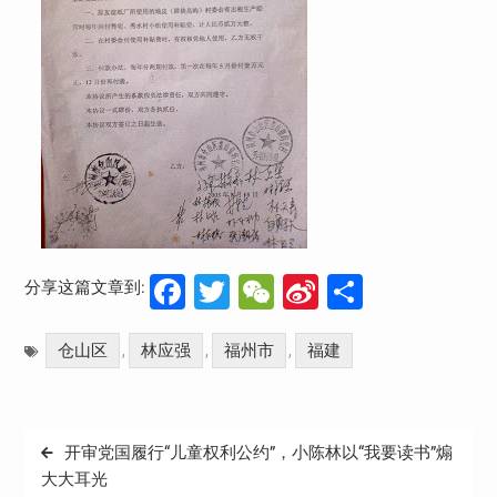
Facebook
Twitter
WeChat
Sina
分
分享这篇文章到:
Weibo
享
仓山区
林应强
福州市
福建
,
,
,
文
开审党国履行“儿童权利公约”，小陈林以“我要读书”煽
章
大大耳光