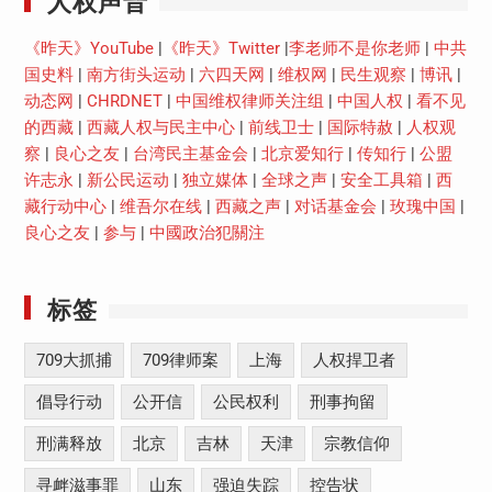
《昨天》YouTube
|
《昨天》Twitter
|
李老师不是你老师
|
中共
国史料
|
南方街头运动
|
六四天网
|
维权网
|
民生观察
|
博讯
|
动态网
|
CHRDNET
|
中国维权律师关注组
|
中国人权
|
看不见
的西藏
|
西藏人权与民主中心
|
前线卫士
|
国际特赦
|
人权观
察
|
良心之友
|
台湾民主基金会
|
北京爱知行
|
传知行
|
公盟
许志永
|
新公民运动
|
独立媒体
|
全球之声
|
安全工具箱
|
西
藏行动中心
|
维吾尔在线
|
西藏之声
|
对话基金会
|
玫瑰中国
|
良心之友
|
参与
|
中國政治犯關注
标签
709大抓捕
709律师案
上海
人权捍卫者
倡导行动
公开信
公民权利
刑事拘留
刑满释放
北京
吉林
天津
宗教信仰
寻衅滋事罪
山东
强迫失踪
控告状