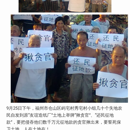
9月25日下午，福州市仓山区屿宅村秀宅村小组几十个失地农
民自发到原“友谊造纸厂”土地上举牌“揪贪官”、“还民征地
款”，要把侵吞他们数千万元征地款的贪官揪出来，要誓死保
卫土地，人在土地在！