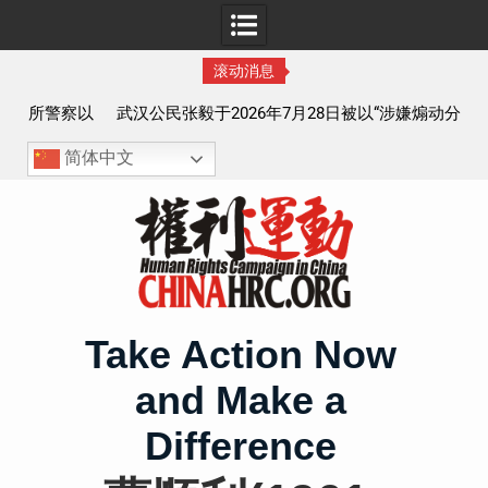
滚动消息
察以
武汉公民张毅于2026年7月28日被以“涉嫌煽动分裂国家罪”
执行逮捕 目前羁押在拉萨市看守所
简体中文
Skip
to
content
Take Action Now
and Make a
Difference