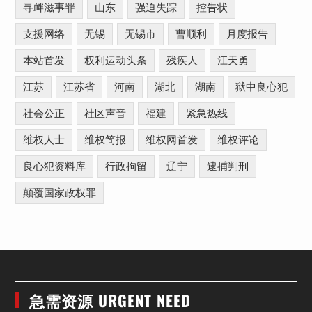
寻衅滋事罪
山东
强迫失踪
控告状
支援网络
无锡
无锡市
曹顺利
月度报告
本站首发
权利运动头条
残疾人
江天勇
江苏
江苏省
河南
湖北
湖南
狱中良心犯
社会公正
社区声音
福建
紧急热线
维权人士
维权简报
维权网首发
维权评论
良心犯资料库
行政拘留
辽宁
逮捕判刑
颠覆国家政权罪
急需资源 URGENT NEED