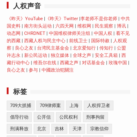
人权声音
《昨天》YouTube
|
《昨天》Twitter
|
李老师不是你老师
|
中共
国史料
|
南方街头运动
|
六四天网
|
维权网
|
民生观察
|
博讯
|
动态网
|
CHRDNET
|
中国维权律师关注组
|
中国人权
|
看不见
的西藏
|
西藏人权与民主中心
|
前线卫士
|
国际特赦
|
人权观
察
|
良心之友
|
台湾民主基金会
|
北京爱知行
|
传知行
|
公盟
许志永
|
新公民运动
|
独立媒体
|
全球之声
|
安全工具箱
|
西
藏行动中心
|
维吾尔在线
|
西藏之声
|
对话基金会
|
玫瑰中国
|
良心之友
|
参与
|
中國政治犯關注
标签
709大抓捕
709律师案
上海
人权捍卫者
倡导行动
公开信
公民权利
刑事拘留
刑满释放
北京
吉林
天津
宗教信仰