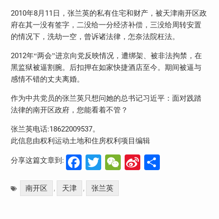
2010
8
11
年
月
日，张兰英的私有住宅和财产，被天津南开区政
府在其一没有签字，二没给一分经济补偿，三没给周转安置
的情况下，洗劫一空，曾诉诸法律，怎奈法院枉法。
2012
年“两会”进京向党反映情况，遭绑架、被非法拘禁，在
黑监狱被逼割腕。后扣押在如家快捷酒店至今。期间被逼与
感情不错的丈夫离婚。
作为中共党员的张兰英只想问她的总书记习近平：面对践踏
法律的南开区政府，您能看着不管？
:18622009537
张兰英电话
。
此信息由权利运动土地和住房权利项目编辑
Facebook
Twitter
WeChat
Sina
分
分享这篇文章到:
Weibo
享
南开区
天津
张兰英
,
,