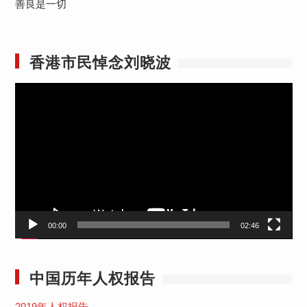
善良是一切
香港市民悼念刘晓波
视
频
播
放
器
00:00
02:46
中国历年人权报告