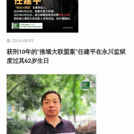
2026-08-05
获刑10年的“推墙大联盟案”任建平在永川监狱
度过其62岁生日