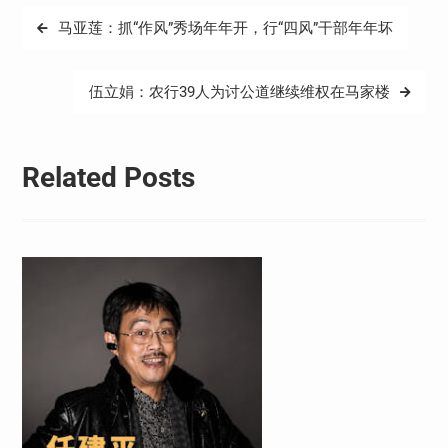
文
马亚莲：抓“作风”秀场年年开，行“四风”干部年年坏
章
导
伍立娟：农行39人为讨公道继续维权在马家楼
航
Related Posts