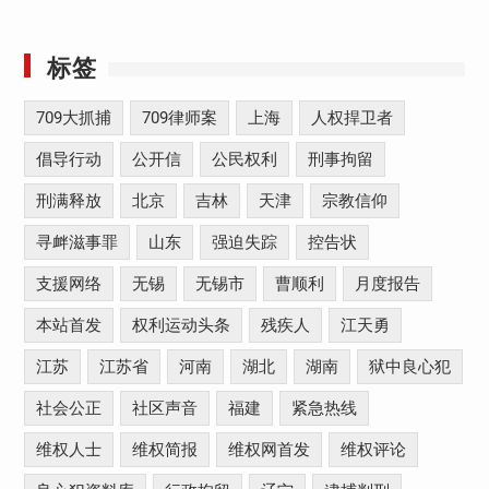
标签
709大抓捕
709律师案
上海
人权捍卫者
倡导行动
公开信
公民权利
刑事拘留
刑满释放
北京
吉林
天津
宗教信仰
寻衅滋事罪
山东
强迫失踪
控告状
支援网络
无锡
无锡市
曹顺利
月度报告
本站首发
权利运动头条
残疾人
江天勇
江苏
江苏省
河南
湖北
湖南
狱中良心犯
社会公正
社区声音
福建
紧急热线
维权人士
维权简报
维权网首发
维权评论