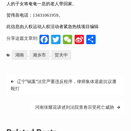
人的子女将奄奄一息的老人带回家。
贺伟良电话：
13431061959
。
此信息由人权运动人权活动者紧急热线项目编辑
Facebook
Twitter
WeChat
Sina
分
分享这篇文章到:
Weibo
享
湖南
湘乡市
贺夫中
,
,
文
辽宁“锅案”法官严重违反程序，律师集体退庭抗议遭
章
殴打
导
航
河南张耀花讲述到法院查卷宗受死亡威胁