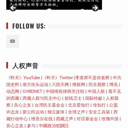
FOLLOW US:
Youtube
人权声音
《昨天》YouTube
|
《昨天》Twitter
|
李老师不是你老师
|
中共
国史料
|
南方街头运动
|
六四天网
|
维权网
|
民生观察
|
博讯
|
动态网
|
CHRDNET
|
中国维权律师关注组
|
中国人权
|
看不见
的西藏
|
西藏人权与民主中心
|
前线卫士
|
国际特赦
|
人权观
察
|
良心之友
|
台湾民主基金会
|
北京爱知行
|
传知行
|
公盟
许志永
|
新公民运动
|
独立媒体
|
全球之声
|
安全工具箱
|
西
藏行动中心
|
维吾尔在线
|
西藏之声
|
对话基金会
|
玫瑰中国
|
良心之友
|
参与
|
中國政治犯關注