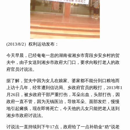
(2013/8/2
）权利运动发布：
今天早晨，已经奄奄一息的湖南省湘乡市育段乡安乡村的贺
夫中，由子女送到湘乡市政府大门口，要求向殴打老人的政
府官员讨说法。
据了解，贺夫中因为女儿在娘家、婆家都不能分到口粮地而
上访十几年，经常遭到信访局、乡政府官员的殴打，
2013
年
1
月
26
日，被乡政府干部严重打伤，耳朵出血，头部打伤，因
政府一直不管，因为无钱医治，导致耳朵、面部发烂，慢慢
地引起瘫痪，现在即将死亡，今天他的儿女只能把老人送到
湘乡市政府讨说法。
讨说法一直持续到下午
17
点，政府给了一点补助金“劝”说老