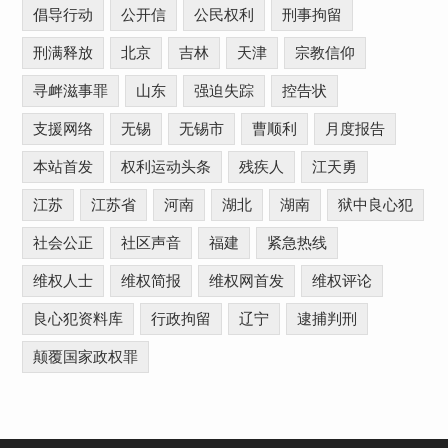
倡导行动
公开信
公民权利
刑事拘留
刑满释放
北京
吉林
天津
宗教信仰
寻衅滋事罪
山东
强迫失踪
控告状
支援网络
无锡
无锡市
曹顺利
月度报告
本站首发
权利运动头条
残疾人
江天勇
江苏
江苏省
河南
湖北
湖南
狱中良心犯
社会公正
社区声音
福建
紧急热线
维权人士
维权简报
维权网首发
维权评论
良心犯资料库
行政拘留
辽宁
逮捕判刑
颠覆国家政权罪