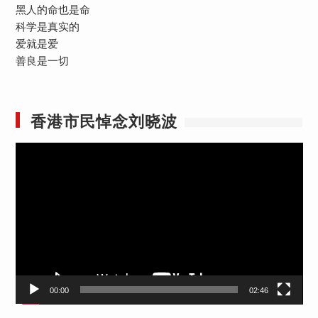
黑人的命也是命
科学是真实的
爱就是爱
善良是一切
香港市民悼念刘晓波
视
频
播
放
器
00:00
02:46