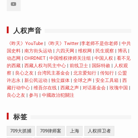
Youtube
人权声音
《昨天》YouTube
|
《昨天》Twitter
|
李老师不是你老师
|
中共
国史料
|
南方街头运动
|
六四天网
|
维权网
|
民生观察
|
博讯
|
动态网
|
CHRDNET
|
中国维权律师关注组
|
中国人权
|
看不见
的西藏
|
西藏人权与民主中心
|
前线卫士
|
国际特赦
|
人权观
察
|
良心之友
|
台湾民主基金会
|
北京爱知行
|
传知行
|
公盟
许志永
|
新公民运动
|
独立媒体
|
全球之声
|
安全工具箱
|
西
藏行动中心
|
维吾尔在线
|
西藏之声
|
对话基金会
|
玫瑰中国
|
良心之友
|
参与
|
中國政治犯關注
标签
709大抓捕
709律师案
上海
人权捍卫者