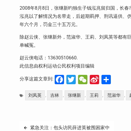
2008年8月8日，张继新旳独生子钱泓兆留归国，长
泓兆以了解情况为名带走，后超期羁押、刑讯逼供、
年六个月，罚金三十五万元。
除赵云侠、张继新外，范淑华、王莉、刘凤英等都有
单喊冤。
赵云侠电话：13630510660.
此信息由权利运动公民权利项目编辑
Facebook
Twitter
WeChat
Sina
分
分享这篇文章到:
Weibo
享
刘凤英
吉林
张继新
王莉
范淑华
,
,
,
,
,
文
紧急关注：包头访民薛进英被围困家中