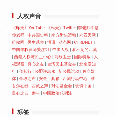
Youtube
人权声音
《昨天》YouTube
|
《昨天》Twitter
|
李老师不是
你老师
|
中共国史料
|
南方街头运动
|
六四天网
|
维权网
|
民生观察
|
博讯
|
动态网
|
CHRDNET
|
中国维权律师关注组
|
中国人权
|
看不见的西藏
|
西藏人权与民主中心
|
前线卫士
|
国际特赦
|
人
权观察
|
良心之友
|
台湾民主基金会
|
北京爱知
行
|
传知行
|
公盟许志永
|
新公民运动
|
独立媒
体
|
全球之声
|
安全工具箱
|
西藏行动中心
|
维
吾尔在线
|
西藏之声
|
对话基金会
|
玫瑰中国
|
良心之友
|
参与
|
中國政治犯關注
标签