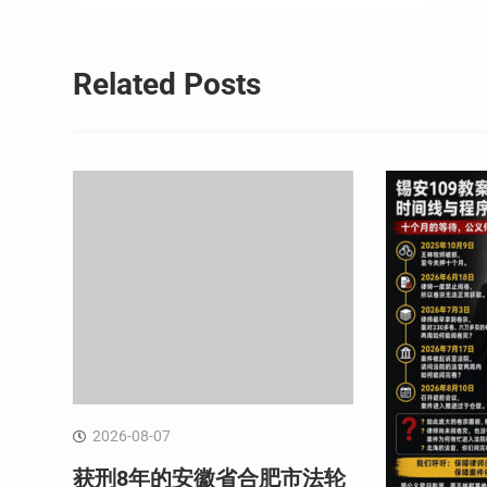
章
导
Related Posts
航
2026-08-07
获刑8年的安徽省合肥市法轮