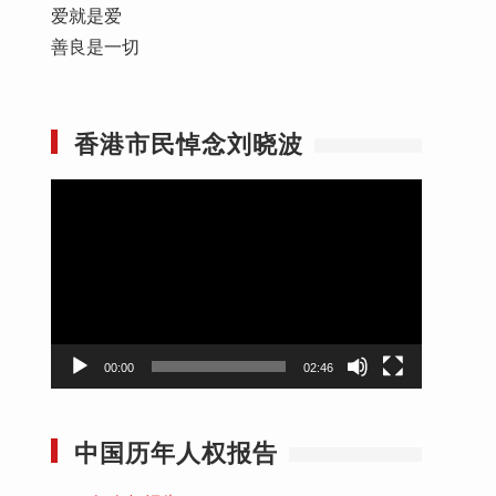
爱就是爱
善良是一切
香港市民悼念刘晓波
视
频
播
放
器
00:00
02:46
中国历年人权报告