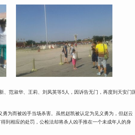
继新、范淑华、王莉、刘凤英等5人，因诉告无门，再度到天安门
。
见义勇为而被凶手当场杀害。虽然赵凯被认定为见义勇为，但赵云
有得到相应的处罚，公检法却将杀人凶手推在一个未成年人的身