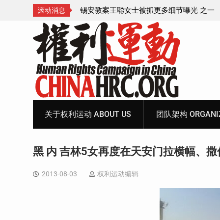
成速成剧本——在公检
锡安教案王聪女士被抓更多细节曝光 之一
滚动消息
Skip
to
content
关于权利运动 ABOUT US
团队架构 ORGANIZ
黑 内 吉林5女再度在天安门拉横幅、撒
2013-08-03
权利运动编辑