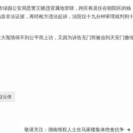
春市绿园公安局恶警王晓违背属地管辖，跨区将居住在朝阳区的钱
伪造非法证据，再经检方违法起诉，法院仅十九分钟审理就判刑
巨大冤情得不到公平而上访，又因为诉告无门而被迫到天安门撒
赵云侠
敬请关注：湖南维权人士在马家楼集体绝食抗争