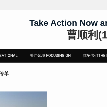
王藏：颠倒黑白，推卸责任，继续为村支书恶行当保
伞 ——追究「王浩溺死事件」【进展之六】
Take Action Now a
曹顺利(19
ATIONAL
关注领域 FOCUSING ON
抗争者们THE RE
传单