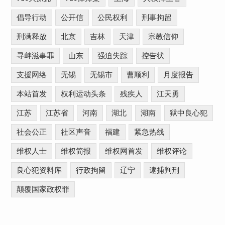
倡导行动
公开信
公民权利
刑事拘留
刑满释放
北京
吉林
天津
宗教信仰
寻衅滋事罪
山东
强迫失踪
控告状
支援网络
无锡
无锡市
曹顺利
月度报告
本站首发
权利运动头条
残疾人
江天勇
江苏
江苏省
河南
湖北
湖南
狱中良心犯
社会公正
社区声音
福建
紧急热线
维权人士
维权简报
维权网首发
维权评论
良心犯资料库
行政拘留
辽宁
逮捕判刑
颠覆国家政权罪