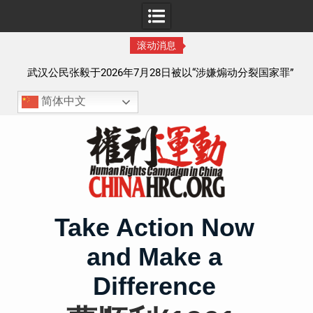
滚动消息
察以
武汉公民张毅于2026年7月28日被以“涉嫌煽动分裂国家罪”
执行逮捕 目前羁押在拉萨市看守所
简体中文
Skip
to
content
Take Action Now
and Make a
Difference