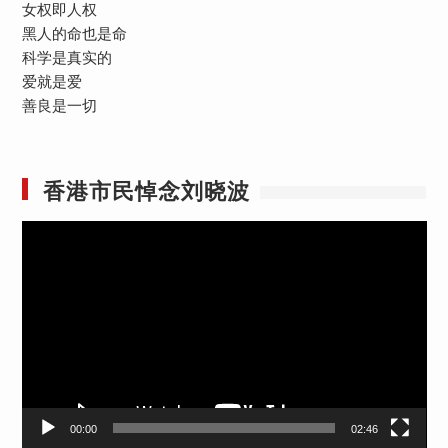
女权即人权
黑人的命也是命
科学是真实的
爱就是爱
善良是一切
香港市民悼念刘晓波
视
频
播
放
器
00:00
02:46