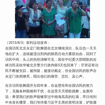
（2013/8/3）权利运动发布：
全国访民北京永定门歌舞团在北京继续演出，队伍也一天天
地在扩大，连续被违法刑拘的陕西吕动力重获自由，回到了
访民中间，头上的伤疤清晰可见；因在中纪委大部唱歌的吉
林访民吴桂华被北京警方行政拘留5天也回来了；尽管还有访
民不断被失踪，被拘留，被接访截走，但全国访民的歌声在
永定门依然嘹亮，唱出他们的痛苦、悲壮、及心声。
在京访民歌舞团开办四年来，在金慧玲和全国访民的努力
下，克服各种困难和干扰，在这里天天唱歌跳舞，金惠玲
说：希望我们的歌声能够穿过中南海高高的红墙，早日传到
中央首长哪里，我们等待着习近平主席的英明决策，铲除腐