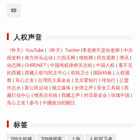
Youtube
人权声音
《昨天》YouTube
|
《昨天》Twitter
|
李老师不是你老师
|
中共
国史料
|
南方街头运动
|
六四天网
|
维权网
|
民生观察
|
博讯
|
动态网
|
CHRDNET
|
中国维权律师关注组
|
中国人权
|
看不见
的西藏
|
西藏人权与民主中心
|
前线卫士
|
国际特赦
|
人权观
察
|
良心之友
|
台湾民主基金会
|
北京爱知行
|
传知行
|
公盟
许志永
|
新公民运动
|
独立媒体
|
全球之声
|
安全工具箱
|
西
藏行动中心
|
维吾尔在线
|
西藏之声
|
对话基金会
|
玫瑰中国
|
良心之友
|
参与
|
中國政治犯關注
标签
709大抓捕
709律师案
上海
人权捍卫者