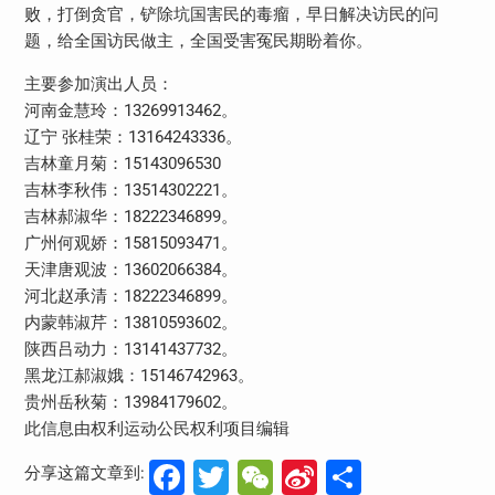
败，打倒贪官，铲除坑国害民的毒瘤，早日解决访民的问
题，给全国访民做主，全国受害冤民期盼着你。
主要参加演出人员：
河南金慧玲：13269913462。
辽宁 张桂荣：13164243336。
吉林童月菊：15143096530
吉林李秋伟：13514302221。
吉林郝淑华：18222346899。
广州何观娇：15815093471。
天津唐观波：13602066384。
河北赵承清：18222346899。
内蒙韩淑芹：13810593602。
陕西吕动力：13141437732。
黑龙江郝淑娥：15146742963。
贵州岳秋菊：13984179602。
此信息由权利运动公民权利项目编辑
Facebook
Twitter
WeChat
Sina
分
分享这篇文章到: