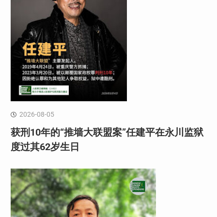
2026-08-05
获刑10年的“推墙大联盟案”任建平在永川监狱
度过其62岁生日