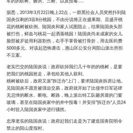
军的的砍树、砸房、三断、以及投毒……
据悉，2013年3月22日晚上22点，一群黑社会人员突然扑到陆
国炎仅剩的3亩8分桃园，不由分说将正在盛果期、且盛开桃
花的桃树被砍倒。陆国炎和家人试图阻止，结果陆国炎头部
被打伤，鲜血与桃花一起洒落桃园！陆国炎尚未成家的女儿
脸部被歹徒用利器割伤，右手手掌骨被打骨折，用去医药费
5000多元。对该起恐怖袭击，惠山区公安分局阳山派出所拒
不立案。
老实巴交的陆国炎说：政府砍掉我们几十年的的桃树，是要
把我们的桃园抢走，承包给其他人获利。
桃树被砍后，政府又派“拆迁办”上门，要求陆国炎拆房让地。
见陆国炎不愿意被强迫交易，政府就开始了比侵华日军还肆
无忌惮的断水、断电、断路，晚上派出特工队砸房屋的门窗
玻璃，甚至在陆国炎家中的井中投毒！并安排“拆迁办”人员24
小时驻入陆国炎家中进行骚扰。
忠厚老实的陆国炎说：政府赶我们走是为了建造国务院明令
禁止的阳山度假村。