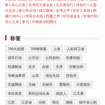
察
|
良心之友
|
台湾民主基金会
|
北京爱知行
|
传知行
|
公盟
许志永
|
新公民运动
|
独立媒体
|
全球之声
|
安全工具箱
|
西
藏行动中心
|
维吾尔在线
|
西藏之声
|
对话基金会
|
玫瑰中国
|
良心之友
|
参与
|
中國政治犯關注
标签
709大抓捕
709律师案
上海
人权捍卫者
倡导行动
公开信
公民权利
刑事拘留
刑满释放
北京
吉林
天津
宗教信仰
寻衅滋事罪
山东
强迫失踪
控告状
支援网络
无锡
无锡市
曹顺利
月度报告
本站首发
权利运动头条
残疾人
江天勇
江苏
江苏省
河南
湖北
湖南
狱中良心犯