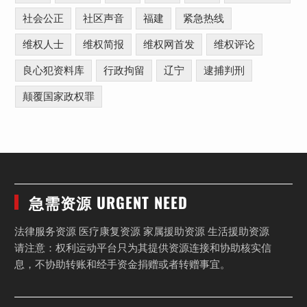
社会公正
社区声音
福建
紧急热线
维权人士
维权简报
维权网首发
维权评论
良心犯资料库
行政拘留
辽宁
逮捕判刑
颠覆国家政权罪
急需资源 URGENT NEED
法律服务资源 医疗康复资源 家属援助资源 生活援助资源
请注意：权利运动平台只为其提供资源连接和协助核实信
息，不协助转账和经手资金捐赠或者转赠事宜。