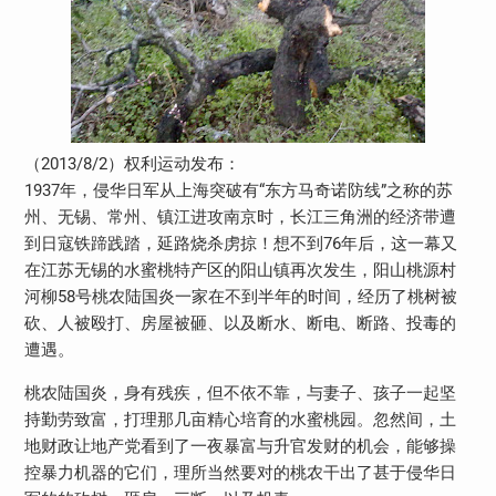
（2013/8/2）权利运动发布：
1937年，侵华日军从上海突破有“东方马奇诺防线”之称的苏
州、无锡、常州、镇江进攻南京时，长江三角洲的经济带遭
到日寇铁蹄践踏，延路烧杀虏掠！想不到76年后，这一幕又
在江苏无锡的水蜜桃特产区的阳山镇再次发生，阳山桃源村
河柳58号桃农陆国炎一家在不到半年的时间，经历了桃树被
砍、人被殴打、房屋被砸、以及断水、断电、断路、投毒的
遭遇。
桃农陆国炎，身有残疾，但不依不靠，与妻子、孩子一起坚
持勤劳致富，打理那几亩精心培育的水蜜桃园。忽然间，土
地财政让地产党看到了一夜暴富与升官发财的机会，能够操
控暴力机器的它们，理所当然要对的桃农干出了甚于侵华日