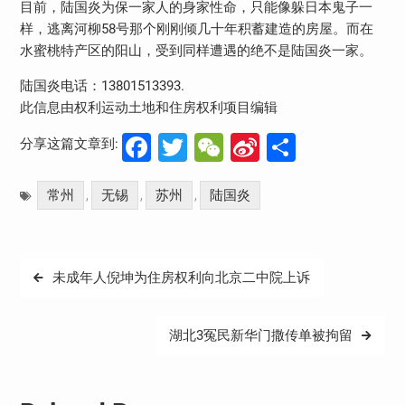
目前，陆国炎为保一家人的身家性命，只能像躲日本鬼子一
样，逃离河柳58号那个刚刚倾几十年积蓄建造的房屋。而在
水蜜桃特产区的阳山，受到同样遭遇的绝不是陆国炎一家。
陆国炎电话：13801513393.
此信息由权利运动土地和住房权利项目编辑
Facebook
Twitter
WeChat
Sina
分
分享这篇文章到:
Weibo
享
常州
无锡
苏州
陆国炎
,
,
,
文
未成年人倪坤为住房权利向北京二中院上诉
章
导
湖北3冤民新华门撒传单被拘留
航