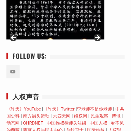
FOLLOW US:
Youtube
人权声音
《昨天》YouTube
|
《昨天》Twitter
|
李老师不是你老师
|
中共
国史料
|
南方街头运动
|
六四天网
|
维权网
|
民生观察
|
博讯
|
动态网
|
CHRDNET
|
中国维权律师关注组
|
中国人权
|
看不见
的西藏
|
西藏人权与民主中心
|
前线卫士
|
国际特赦
|
人权观