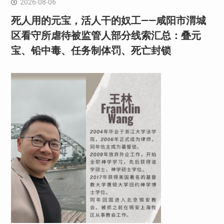
2026-08-06
死人用的元宝，活人干的奴工——咸阳市渭城
区看守所虐待被监管人部分线索汇总：叠元
宝、铅中毒、任务制体罚、死亡封锁