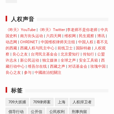
Youtube
人权声音
《昨天》YouTube
|
《昨天》Twitter
|
李老师不是你老师
|
中共
国史料
|
南方街头运动
|
六四天网
|
维权网
|
民生观察
|
博讯
|
动态网
|
CHRDNET
|
中国维权律师关注组
|
中国人权
|
看不见
的西藏
|
西藏人权与民主中心
|
前线卫士
|
国际特赦
|
人权观
察
|
良心之友
|
台湾民主基金会
|
北京爱知行
|
传知行
|
公盟
许志永
|
新公民运动
|
独立媒体
|
全球之声
|
安全工具箱
|
西
藏行动中心
|
维吾尔在线
|
西藏之声
|
对话基金会
|
玫瑰中国
|
良心之友
|
参与
|
中國政治犯關注
标签
709大抓捕
709律师案
上海
人权捍卫者
倡导行动
公开信
公民权利
刑事拘留