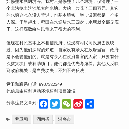
如修整水塘塘堤等。我村只是修整了几个塘堤，仅清理了一
个非法挖土洗沙填实的水塘。大约一共花了三四万元。其它
的水塘这么久没人管过，也基本填实一半，淤泥都是一个多
人深。干旱起来，稻田在水塘放水三四次，水塘就全部见底
了。这样腐败给村民带来了很大的不利。
但现在村民基本上不相信政府，也没有村民向政府去反映
过。因为他们深深的知道，自家没有亲人在政府当官，政府
是不会管他们的。就是有亲人在政府当官的人家，只要有什
么救灾项目或补助项目，他们都是优先考虑着。其他人反映
到政府机关，是白费功夫，不如不去反映。
尹卫和联系电话18907322349
此信息由权利运动环境权利项目编辑
Facebook
Twitter
WeChat
Sina
分
分享这篇文章到:
Weibo
享
尹卫和
湖南省
湘乡市
,
,