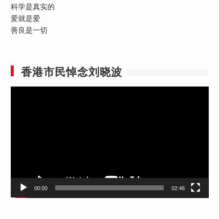
科学是真实的
爱就是爱
善良是一切
香港市民悼念刘晓波
视
频
播
放
器
00:00
02:46