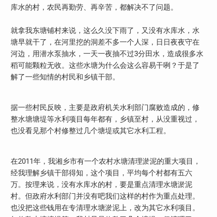
库水的村，农民再勤劳、再辛苦，都解决不了问题。
就拿我东塘铺村来说，这么久没下雨了，又没有水库水，水
塘早就干了，在河里挖的洞差不多一个人深，日日夜夜守在
河边，用潜水泵抽水，一天一夜抽不过3分田水，造成很多水
稻可能颗粒无收。这些水塘为什么会这么容易干咧？于是了
解了一些知情的村民和乡镇干部。
据一些村民反映，主要是政府机关水利部门腐败造成的，修
整水塘塘堤等水利项目每年都有，乡镇至村，从没重视过，
也没看见那个村修整过几个塘堤或其它水利工程。
在2011年，我湘乡市有一个农村水塘清理淤泥的重大项目，
经我理解乡镇干部得知，这个项目，平均每个村都有五六
万。按理来说，没有水库水的村，要是重点清理水塘淤泥
村。但政府水利部门并没有吧我们这样的村作为重点处理。
也没把这些钱用在专清理水塘淤泥上，改为其它水利项目。