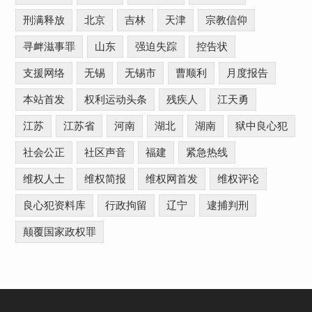
刑满释放
北京
吉林
天津
宗教信仰
寻衅滋事罪
山东
强迫失踪
控告状
支援网络
无锡
无锡市
曹顺利
月度报告
本站首发
权利运动头条
残疾人
江天勇
江苏
江苏省
河南
湖北
湖南
狱中良心犯
社会公正
社区声音
福建
紧急热线
维权人士
维权简报
维权网首发
维权评论
良心犯资料库
行政拘留
辽宁
逮捕判刑
颠覆国家政权罪