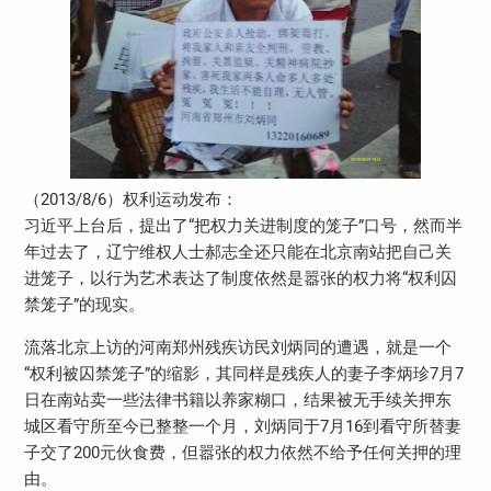
（2013/8/6）权利运动发布：
习近平上台后，提出了“把权力关进制度的笼子”口号，然而半
年过去了，辽宁维权人士郝志全还只能在北京南站把自己关
进笼子，以行为艺术表达了制度依然是嚣张的权力将“权利囚
禁笼子”的现实。
流落北京上访的河南郑州残疾访民刘炳同的遭遇，就是一个
“权利被囚禁笼子”的缩影，其同样是残疾人的妻子李炳珍7月7
日在南站卖一些法律书籍以养家糊口，结果被无手续关押东
城区看守所至今已整整一个月，刘炳同于7月16到看守所替妻
子交了200元伙食费，但嚣张的权力依然不给予任何关押的理
由。