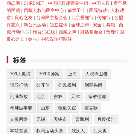
动态网
|
CHRDNET
|
中国维权律师关注组
|
中国人权
|
看不见
的西藏
|
西藏人权与民主中心
|
前线卫士
|
国际特赦
|
人权观
察
|
良心之友
|
台湾民主基金会
|
北京爱知行
|
传知行
|
公盟
许志永
|
新公民运动
|
独立媒体
|
全球之声
|
安全工具箱
|
西
藏行动中心
|
维吾尔在线
|
西藏之声
|
对话基金会
|
玫瑰中国
|
良心之友
|
参与
|
中國政治犯關注
标签
709大抓捕
709律师案
上海
人权捍卫者
倡导行动
公开信
公民权利
刑事拘留
刑满释放
北京
吉林
天津
宗教信仰
寻衅滋事罪
山东
强迫失踪
控告状
支援网络
无锡
无锡市
曹顺利
月度报告
本站首发
权利运动头条
残疾人
江天勇