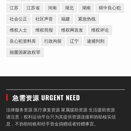
江苏
江苏省
河南
湖北
湖南
狱中良心犯
社会公正
社区声音
福建
紧急热线
维权人士
维权简报
维权网首发
维权评论
良心犯资料库
行政拘留
辽宁
逮捕判刑
颠覆国家政权罪
急需资源 URGENT NEED
法律服务资源 医疗康复资源 家属援助资源 生活援助资源
请注意：权利运动平台只为其提供资源连接和协助核实信
息，不协助转账和经手资金捐赠或者转赠事宜。