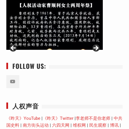
FOLLOW US:
Youtube
人权声音
《昨天》YouTube
|
《昨天》Twitter
|
李老师不是你老师
|
中共
国史料
|
南方街头运动
|
六四天网
|
维权网
|
民生观察
|
博讯
|