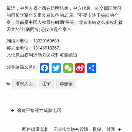
最近，中美人权对话在昆明结束，中方代表、外交部国际司
的司长李军华又重复着以往的老调：“不要专注于极端的个
案，目前是中国人权最好时期”等等。北京南站这么多权利被
囚禁的“刘炳同”们还仅仅是个案？
刘炳同电话：13220160689.
郝志全电话：13146918267。
此信息由权利运动公民权利项目编辑
Facebook
Twitter
WeChat
Sina
分
分享这篇文章到:
Weibo
享
维权人士
辽宁
郝志全
,
,
文
张建平接死亡威胁电话
章
导
网路揭露真相，天津张文艳被设障、删帖、封网