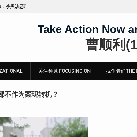
无锡市新吴区江溪街道访民顾玲娣书面涉黑涉恶刑事
案无人理
Take Action Now a
曹顺利(19
ATIONAL
关注领域 FOCUSING ON
抗争者们THE RE
部不作为案现转机？