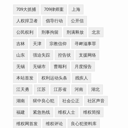
709大抓捕
709律师案
上海
人权捍卫者
倡导行动
公开信
公民权利
刑事拘留
刑满释放
北京
吉林
天津
宗教信仰
寻衅滋事罪
山东
强迫失踪
控告状
支援网络
无锡
无锡市
曹顺利
月度报告
本站首发
权利运动头条
残疾人
江天勇
江苏
江苏省
河南
湖北
湖南
狱中良心犯
社会公正
社区声音
福建
紧急热线
维权人士
维权简报
维权网首发
维权评论
良心犯资料库