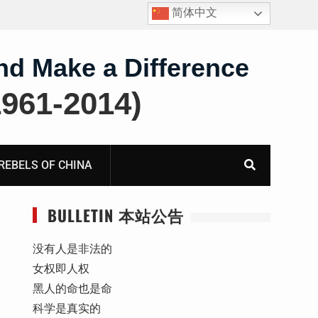
简体中文
报
死人用的元宝，活人干的奴工——咸阳市渭城区看守所
虐待被监管人部分线索汇总：叠元宝、铅中毒、任务制
体罚、死亡封锁
nd Make a Difference
61-2014)
BELS OF CHINA
BULLETIN 本站公告
没有人是非法的
女权即人权
黑人的命也是命
科学是真实的