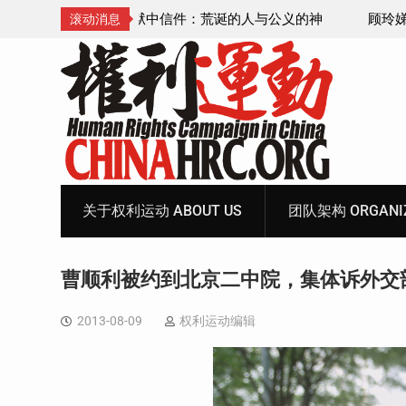
诞的人与公义的神
顾玲娣：涉黑涉恶刑事报案信
滚动消息
Skip
to
content
关于权利运动 ABOUT US
团队架构 ORGANIZ
曹顺利被约到北京二中院，集体诉外交
2013-08-09
权利运动编辑