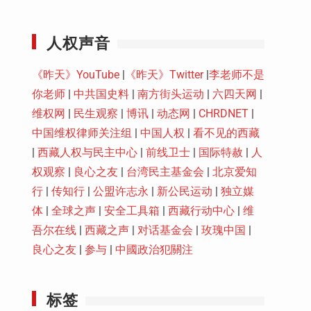
Youtube
人权声音
《昨天》YouTube
|
《昨天》Twitter
|
李老师不是
你老师
|
中共国史料
|
南方街头运动
|
六四天网
|
维权网
|
民生观察
|
博讯
|
动态网
|
CHRDNET
|
中国维权律师关注组
|
中国人权
|
看不见的西藏
|
西藏人权与民主中心
|
前线卫士
|
国际特赦
|
人
权观察
|
良心之友
|
台湾民主基金会
|
北京爱知
行
|
传知行
|
公盟许志永
|
新公民运动
|
独立媒
体
|
全球之声
|
安全工具箱
|
西藏行动中心
|
维
吾尔在线
|
西藏之声
|
对话基金会
|
玫瑰中国
|
良心之友
|
参与
|
中國政治犯關注
标签