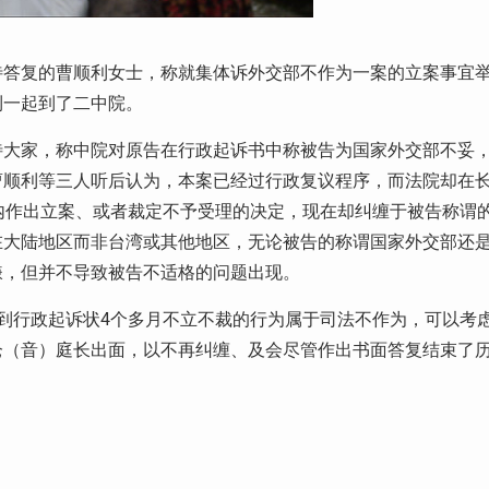
待答复的曹顺利女士，称就集体诉外交部不作为一案的立案事宜
利一起到了二中院。
待大家，称中院对原告在行政起诉书中称被告为国家外交部不妥
曹顺利等三人听后认为，本案已经过行政复议程序，而法院却在
内作出立案、或者裁定不予受理的决定，现在却纠缠于被告称谓
在大陆地区而非台湾或其他地区，无论被告的称谓国家外交部还
嫌，但并不导致被告不适格的问题出现。
到行政起诉状4个多月不立不裁的行为属于司法不作为，可以考
仑（音）庭长出面，以不再纠缠、及会尽管作出书面答复结束了