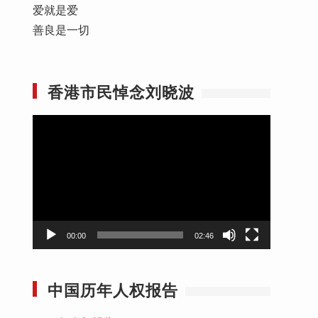
爱就是爱
善良是一切
香港市民悼念刘晓波
视
频
播
放
器
00:00
02:46
中国历年人权报告