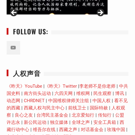
FOLLOW US:
Youtube
人权声音
《昨天》YouTube
|
《昨天》Twitter
|
李老师不是你老师
|
中共
国史料
|
南方街头运动
|
六四天网
|
维权网
|
民生观察
|
博讯
|
动态网
|
CHRDNET
|
中国维权律师关注组
|
中国人权
|
看不见
的西藏
|
西藏人权与民主中心
|
前线卫士
|
国际特赦
|
人权观
察
|
良心之友
|
台湾民主基金会
|
北京爱知行
|
传知行
|
公盟
许志永
|
新公民运动
|
独立媒体
|
全球之声
|
安全工具箱
|
西
藏行动中心
|
维吾尔在线
|
西藏之声
|
对话基金会
|
玫瑰中国
|