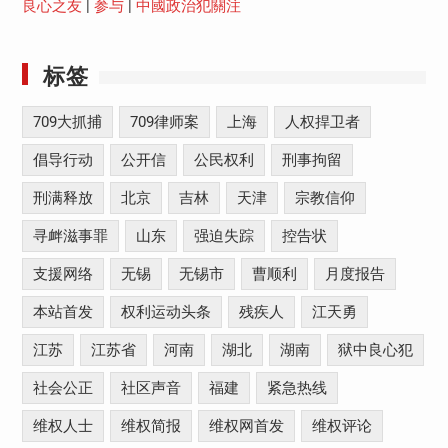
良心之友
|
参与
|
中國政治犯關注
标签
709大抓捕
709律师案
上海
人权捍卫者
倡导行动
公开信
公民权利
刑事拘留
刑满释放
北京
吉林
天津
宗教信仰
寻衅滋事罪
山东
强迫失踪
控告状
支援网络
无锡
无锡市
曹顺利
月度报告
本站首发
权利运动头条
残疾人
江天勇
江苏
江苏省
河南
湖北
湖南
狱中良心犯
社会公正
社区声音
福建
紧急热线
维权人士
维权简报
维权网首发
维权评论