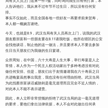
局有关人员上门送来一件T恤，同时询问我生日有何打算，本
人告诉他们，我从来不过年节不过生日，所以没有任何安
排。
事实不仅如此，而且全国各地一些好友一再要求前来贺寿，
本人都一概婉言谢绝。
今天，也就是8.9，武汉当局有关人员再次上门，说我的武汉
朋友蔡崇富和一些朋友要在8.11请我吃饭，他所在辖区的公安
会找他谈话，制止他的这一做法，并且要求本人不要去参加
生日当天朋友们为我做的生日宴请。
众所周知，在中国，六十大寿是人生大事，举行寿宴是人之
常情，本人作为一个民主人权活动家出于多种考虑没有对此
做任何安排。但是，朋友们出于友情邀请我在六十寿辰之日
共进晚宴虽然事出我意，我也没有任何理由拒绝。武汉当局
为此找蔡崇富谈话威胁则是毫无道理而且完全不近人情的，
对此本人不能不表示谴责。
因此，本人立即非常愤慨的拒绝了武汉当局的这一毫无道理
的要求，要他们拿出法律依据，本人不会对此做出任何承