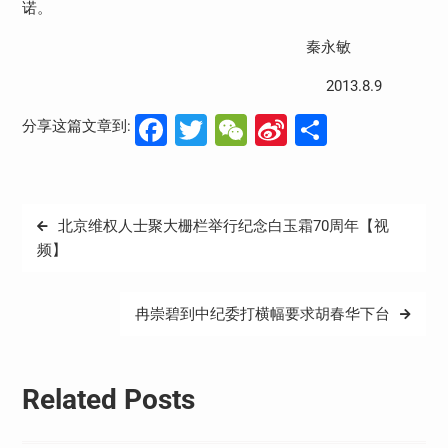
诺。
秦永敏
2013.8.9
Facebook
Twitter
WeChat
Sina
分
分享这篇文章到:
Weibo
享
文
北京维权人士聚大栅栏举行纪念白玉霜70周年【视
章
频】
导
航
冉崇碧到中纪委打横幅要求胡春华下台
Related Posts