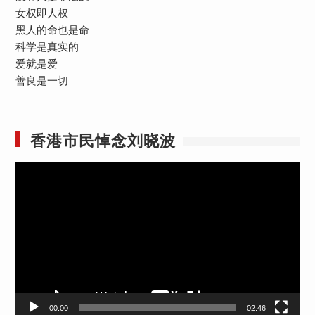
女权即人权
黑人的命也是命
科学是真实的
爱就是爱
善良是一切
香港市民悼念刘晓波
视
频
播
放
器
00:00
02:46