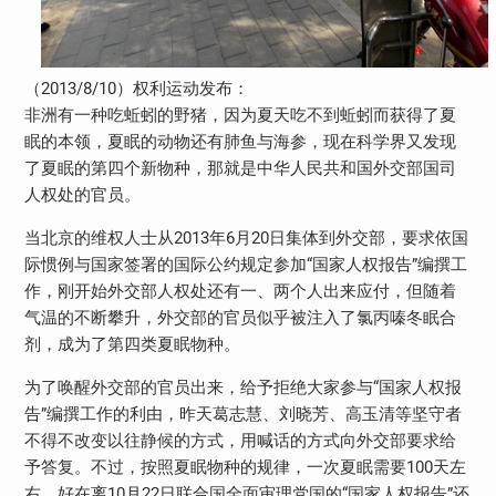
（2013/8/10）权利运动发布：
非洲有一种吃蚯蚓的野猪，因为夏天吃不到蚯蚓而获得了夏
眠的本领，夏眠的动物还有肺鱼与海参，现在科学界又发现
了夏眠的第四个新物种，那就是中华人民共和国外交部国司
人权处的官员。
当北京的维权人士从2013年6月20日集体到外交部，要求依国
际惯例与国家签署的国际公约规定参加“国家人权报告”编撰工
作，刚开始外交部人权处还有一、两个人出来应付，但随着
气温的不断攀升，外交部的官员似乎被注入了氯丙嗪冬眠合
剂，成为了第四类夏眠物种。
为了唤醒外交部的官员出来，给予拒绝大家参与“国家人权报
告”编撰工作的利由，昨天葛志慧、刘晓芳、高玉清等坚守者
不得不改变以往静候的方式，用喊话的方式向外交部要求给
予答复。不过，按照夏眠物种的规律，一次夏眠需要100天左
右，好在离10月22日联合国全面审理党国的“国家人权报告”还