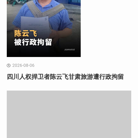
2026-08-06
四川人权捍卫者陈云飞甘肃旅游遭行政拘留