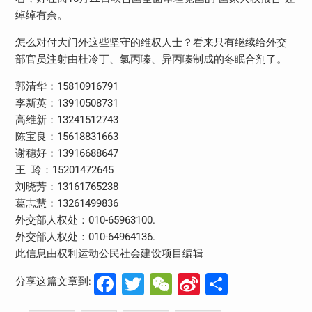
绰绰有余。
怎么对付大门外这些坚守的维权人士？看来只有继续给外交
部官员注射由杜冷丁、氯丙嗪、异丙嗪制成的冬眠合剂了。
郭清华：15810916791
李新英：13910508731
高维新：13241512743
陈宝良：15618831663
谢穗好：13916688647
王 玲：15201472645
刘晓芳：13161765238
葛志慧：13261499836
外交部人权处：010-65963100.
外交部人权处：010-64964136.
此信息由权利运动公民社会建设项目编辑
Facebook
Twitter
WeChat
Sina
分
分享这篇文章到:
Weibo
享