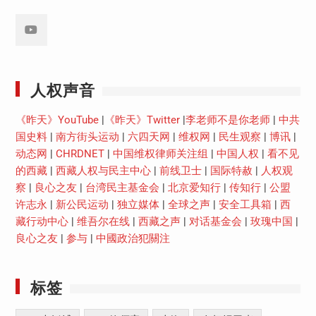
Youtube
人权声音
《昨天》YouTube
|
《昨天》Twitter
|
李老师不是你老师
|
中共
国史料
|
南方街头运动
|
六四天网
|
维权网
|
民生观察
|
博讯
|
动态网
|
CHRDNET
|
中国维权律师关注组
|
中国人权
|
看不见
的西藏
|
西藏人权与民主中心
|
前线卫士
|
国际特赦
|
人权观
察
|
良心之友
|
台湾民主基金会
|
北京爱知行
|
传知行
|
公盟
许志永
|
新公民运动
|
独立媒体
|
全球之声
|
安全工具箱
|
西
藏行动中心
|
维吾尔在线
|
西藏之声
|
对话基金会
|
玫瑰中国
|
良心之友
|
参与
|
中國政治犯關注
标签