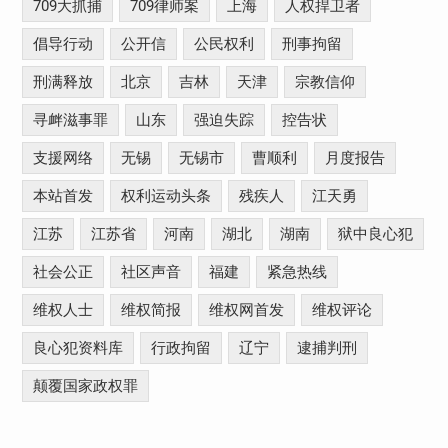
709大抓捕
709律师案
上海
人权捍卫者
倡导行动
公开信
公民权利
刑事拘留
刑满释放
北京
吉林
天津
宗教信仰
寻衅滋事罪
山东
强迫失踪
控告状
支援网络
无锡
无锡市
曹顺利
月度报告
本站首发
权利运动头条
残疾人
江天勇
江苏
江苏省
河南
湖北
湖南
狱中良心犯
社会公正
社区声音
福建
紧急热线
维权人士
维权简报
维权网首发
维权评论
良心犯资料库
行政拘留
辽宁
逮捕判刑
颠覆国家政权罪