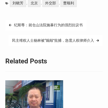
刘晓芳
北京
外交部
曹顺利
,
,
,
文
纪斯尊：就仓山法院施暴行为的强烈抗议书
章
导
民主维权人士杨林被“煽颠”批捕，急需人权律师介入
航
Related Posts