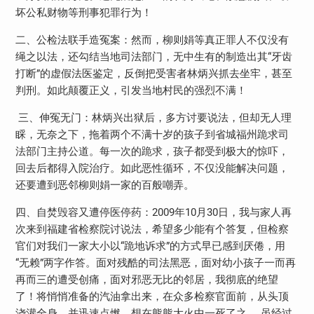
坏公私财物等刑事犯罪行为！
二、公检法联手造冤案：然而，柳则娟等真正罪人不仅没有
绳之以法，还勾结当地司法部门，无中生有的制造出其“牙齿
打断”的虚假法医鉴定，反倒把受害者林炳兴抓去坐牢，甚至
判刑。如此颠覆正义，引发当地村民的强烈不满！
三、伸冤无门：林炳兴出狱后，多方讨要说法，但却无人理
睬，无奈之下，拖着两个不满十岁的孩子到省城福州跪求司
法部门主持公道。每一次的跪求，孩子都受到极大的惊吓，
回去后都得入院治疗。如此恶性循环，不仅没能解决问题，
还要遭到恶邻柳则娟一家的百般嘲弄。
四、自焚毁容又遭停医停药：2009年10月30日，我与家人再
次来到福建省检察院讨说法，希望多少能有个答复，但检察
官们对我们一家大小以“跪地诉求”的方式早已感到厌倦，用
“无赖”两字作答。面对残酷的司法黑恶，面对幼小孩子一而再
再而三的遭受创痛，面对邪恶无比的邻居，我彻底的绝望
了！将悄悄准备的汽油拿出来，在众多检察官面前，从头顶
浇灌全身，并迅速点燃，想在熊熊大火中一死了之……虽经过