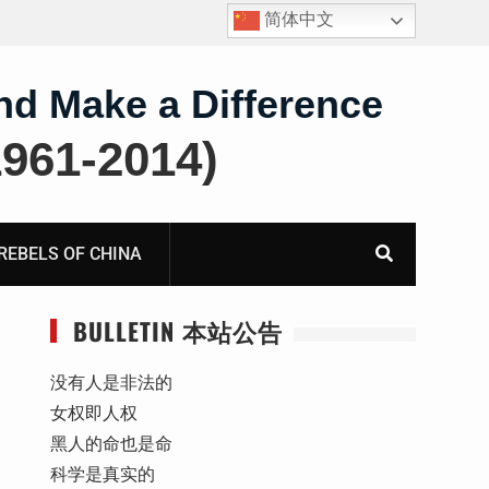
简体中文
报
死人用的元宝，活人干的奴工——咸阳市渭城区看守所
虐待被监管人部分线索汇总：叠元宝、铅中毒、任务制
体罚、死亡封锁
nd Make a Difference
61-2014)
BELS OF CHINA
BULLETIN 本站公告
没有人是非法的
女权即人权
黑人的命也是命
科学是真实的