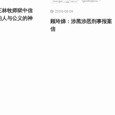
王林牧师狱中信
2026-08-06
的人与公义的神
顾玲娣：涉黑涉恶刑事报案
信