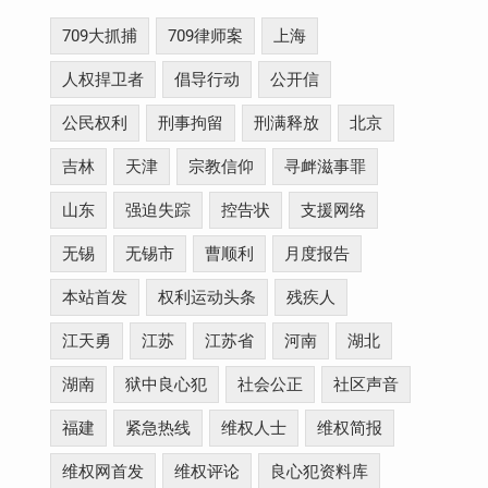
709大抓捕
709律师案
上海
人权捍卫者
倡导行动
公开信
公民权利
刑事拘留
刑满释放
北京
吉林
天津
宗教信仰
寻衅滋事罪
山东
强迫失踪
控告状
支援网络
无锡
无锡市
曹顺利
月度报告
本站首发
权利运动头条
残疾人
江天勇
江苏
江苏省
河南
湖北
湖南
狱中良心犯
社会公正
社区声音
福建
紧急热线
维权人士
维权简报
维权网首发
维权评论
良心犯资料库