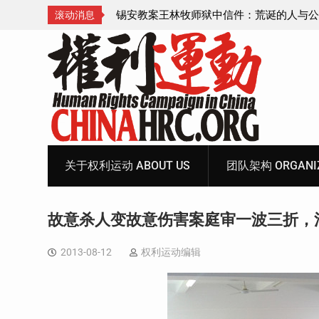
诞的人与公义的神
顾玲娣：涉黑涉恶刑事报案信
滚动消息
Skip
to
content
关于权利运动 ABOUT US
团队架构 ORGANIZ
故意杀人变故意伤害案庭审一波三折，
2013-08-12
权利运动编辑