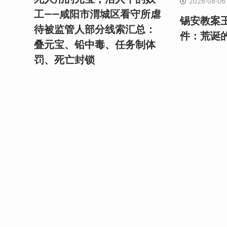
2026-08-06
工——咸阳市渭城区看守所虐
锡安教案
待被监管人部分线索汇总：
件：荒诞
叠元宝、铅中毒、任务制体
罚、死亡封锁