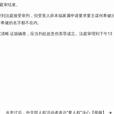
钟庭审结束。
带到法庭接受审判，但受害人薛本福家属申请要求要主谋何希健
何希健的名字都不在内。
清晰 证据确凿，应当判处故意伤害罪成立。法庭审理到下午13
水患过后，外交部人权活动者表达“要人权”决心【视频】