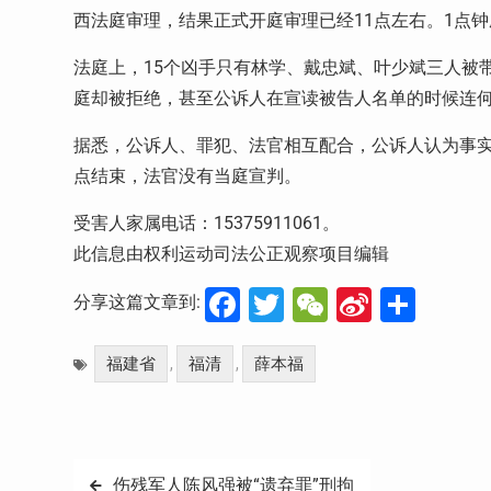
西法庭审理，结果正式开庭审理已经11点左右。1点
法庭上，15个凶手只有林学、戴忠斌、叶少斌三人被
庭却被拒绝，甚至公诉人在宣读被告人名单的时候连
据悉，公诉人、罪犯、法官相互配合，公诉人认为事实
点结束，法官没有当庭宣判。
受害人家属电话：15375911061。
此信息由权利运动司法公正观察项目编辑
Facebook
Twitter
WeChat
Sina
分
分享这篇文章到:
Weibo
享
福建省
福清
薛本福
,
,
文
伤残军人陈风强被“遗弃罪”刑拘