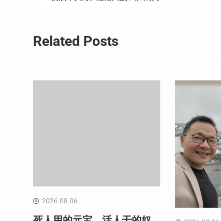
章
导
Related Posts
航
2026-08-06
死人用的元宝，活人干的奴