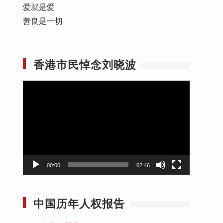
爱就是爱
善良是一切
香港市民悼念刘晓波
视
频
播
放
器
00:00
02:46
中国历年人权报告