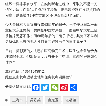
组织一样非常有水平，在实施断电过程中，采取的不是一刀
切的办法，而是“人性化”到了极致，把电源控制在只能点灯的
程度，以免被“只许党官放火 不许百姓点灯”诟病。
今天是日本天皇宣布投降68周年的日子。当年侵华日军一面
宣扬大东亚共荣，共同抵御西方列强，一面在中华大地上烧
杀抢掠无恶不作；而68周年后的二鬼子书记，其为了不法利
益所体现出来的无人性何尝又好过当年的日本鬼子？
目前，吴彩英的丈夫已在医院动完手术，医生也准备给予办
理出院手续。但出院后，没有开不了空调、冰箱的房屋怎么
休养？
章燕电话：13611643812。
此信息由权利运动土地和住房权利项目编辑
Facebook
Twitter
WeChat
Sina
分
分享这篇文章到:
Weibo
享
上海市
吴彩英
嘉定区
江桥镇
,
,
,