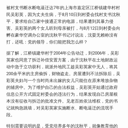
被村支书断水断电逼迁达7年的上海市嘉定区江桥镇建华村村
民吴彩英，因为丈夫生病，于8月10日到村委会找村支书沈秋
平，要求给自己家中接通正常的电源，结果遭到其暴力侵
害。吴彩英的两个女儿听到母亲被打，与8月12日到村委会向
孵在豪华空调办公室的沈秋平书记讨说法，沈耍无赖称没有
打，还吼：党的领导，你们能把我怎么样？
据了解，江桥镇建华村于2004年公告动迁，到2006年，吴彩
英家也同意了拆迁补偿安置方案，由于沈秋平在土地财政运
动中急于立功获利，就派外地民工趁吴彩英家中无人，将其
200余平米的主房偷拆，财物盗走。房屋遭到不法拆除后，吴
彩英夫妇与一个当时尚未出嫁的女儿只能住在原来堆放杂物
的辅房中。为了维护自己的合法权益，吴彩英开始通过政府
信息公开方式固定村委会的违法行为，结果发现自己房屋根
本没有征收与拆迁的批准文件。见老百姓依法维权，党的书
记就狗急跳墙，对吴彩英家实施断水、断电逼迁的流氓手
段。
特别需要说明的是，受党培养多年的沈秋平，就像教育他的