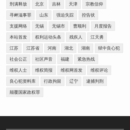
刑满释放
北京
吉林
天津
宗教信仰
寻衅滋事罪
山东
强迫失踪
控告状
支援网络
无锡
无锡市
曹顺利
月度报告
本站首发
权利运动头条
残疾人
江天勇
江苏
江苏省
河南
湖北
湖南
狱中良心犯
社会公正
社区声音
福建
紧急热线
维权人士
维权简报
维权网首发
维权评论
良心犯资料库
行政拘留
辽宁
逮捕判刑
颠覆国家政权罪