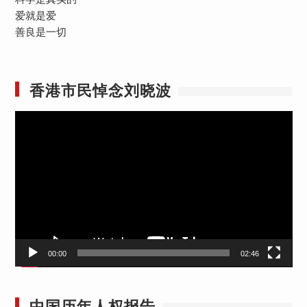
爱就是爱
善良是一切
香港市民悼念刘晓波
视
频
播
放
器
00:00
02:46
中国历年人权报告