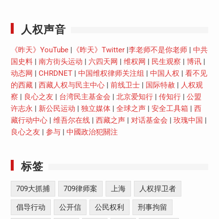
Youtube
人权声音
《昨天》YouTube
|
《昨天》Twitter
|
李老师不是你老师
|
中共
国史料
|
南方街头运动
|
六四天网
|
维权网
|
民生观察
|
博讯
|
动态网
|
CHRDNET
|
中国维权律师关注组
|
中国人权
|
看不见
的西藏
|
西藏人权与民主中心
|
前线卫士
|
国际特赦
|
人权观
察
|
良心之友
|
台湾民主基金会
|
北京爱知行
|
传知行
|
公盟
许志永
|
新公民运动
|
独立媒体
|
全球之声
|
安全工具箱
|
西
藏行动中心
|
维吾尔在线
|
西藏之声
|
对话基金会
|
玫瑰中国
|
良心之友
|
参与
|
中國政治犯關注
标签
709大抓捕
709律师案
上海
人权捍卫者
倡导行动
公开信
公民权利
刑事拘留