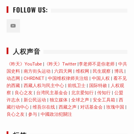
FOLLOW US:
Youtube
人权声音
《昨天》YouTube
|
《昨天》Twitter
|
李老师不是你老师
|
中共
国史料
|
南方街头运动
|
六四天网
|
维权网
|
民生观察
|
博讯
|
动态网
|
CHRDNET
|
中国维权律师关注组
|
中国人权
|
看不见
的西藏
|
西藏人权与民主中心
|
前线卫士
|
国际特赦
|
人权观
察
|
良心之友
|
台湾民主基金会
|
北京爱知行
|
传知行
|
公盟
许志永
|
新公民运动
|
独立媒体
|
全球之声
|
安全工具箱
|
西
藏行动中心
|
维吾尔在线
|
西藏之声
|
对话基金会
|
玫瑰中国
|
良心之友
|
参与
|
中國政治犯關注