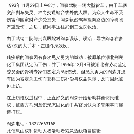
1993年11月29日上午8时，闫森驾驶一辆大型货车，由于车辆
突然刹车失灵、冲向交通站台线外的人群。为众人生命不受
伤害和国家财产少受损失，闫森毅然驾车撞向路边的障碍物
严重受伤，之后，被同事送往武钢二医院救治。
由于武钢二院与荆襄医院对阎森误诊、误治，导致阎森在多
达7次的大手术下左腿终身残疾。
残疾后的闫森因有多次见义勇为的举动，被原单位湖北荆襄
化工集团认定为工伤，并于1996年12月4日被湖北省劳动鉴定
委员会的骨科专家们鉴定为5级伤残。但见义勇为的阎森并没
有因为被定为工伤而获得工伤补偿与权益保障，反而因此被
迫上访。
在上访维权过程中，正直好义的阎森开始帮助其他访民维
权，被西方马列意识形态固化的中共官员认为多管闲事而屡
遭打压。
阎森电话：13277663168.
此信息由权利运动人权活动者紧急热线项目编辑