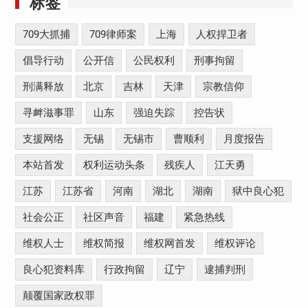
标签
709大抓捕
709律师案
上海
人权捍卫者
倡导行动
公开信
公民权利
刑事拘留
刑满释放
北京
吉林
天津
宗教信仰
寻衅滋事罪
山东
强迫失踪
控告状
支援网络
无锡
无锡市
曹顺利
月度报告
本站首发
权利运动头条
残疾人
江天勇
江苏
江苏省
河南
湖北
湖南
狱中良心犯
社会公正
社区声音
福建
紧急热线
维权人士
维权简报
维权网首发
维权评论
良心犯资料库
行政拘留
辽宁
逮捕判刑
颠覆国家政权罪