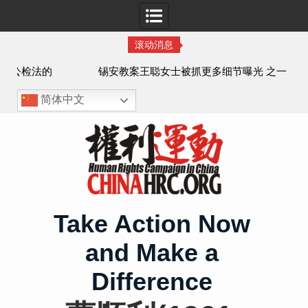
滚动消息
法的
锡安教案王聪女士被抓更多细节曝光 之一
简体中文
Skip
to
content
Take Action Now
and Make a
Difference