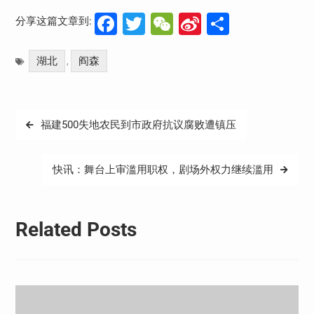
Facebook
Twitter
WeChat
Sina
分
分享这篇文章到:
Weibo
享
湖北
阎森
,
文
福建500失地农民到市政府抗议腐败遭镇压
章
导
快讯：舞台上审滥用职权，剧场外权力继续滥用
航
Related Posts