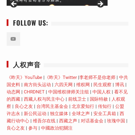
FOLLOW US:
Youtube
人权声音
《昨天》YouTube
|
《昨天》Twitter
|
李老师不是你老师
|
中共
国史料
|
南方街头运动
|
六四天网
|
维权网
|
民生观察
|
博讯
|
动态网
|
CHRDNET
|
中国维权律师关注组
|
中国人权
|
看不见
的西藏
|
西藏人权与民主中心
|
前线卫士
|
国际特赦
|
人权观
察
|
良心之友
|
台湾民主基金会
|
北京爱知行
|
传知行
|
公盟
许志永
|
新公民运动
|
独立媒体
|
全球之声
|
安全工具箱
|
西
藏行动中心
|
维吾尔在线
|
西藏之声
|
对话基金会
|
玫瑰中国
|
良心之友
|
参与
|
中國政治犯關注