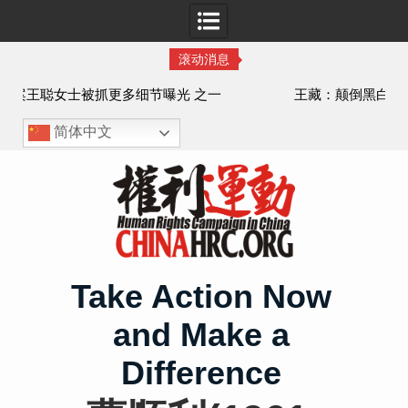
滚动消息
王藏：颠倒黑白，推卸责任，继续为村支书恶行当保护伞
——追究「王浩溺死事件」【进展之六】
简体中文
Skip
to
content
Take Action Now
and Make a
Difference