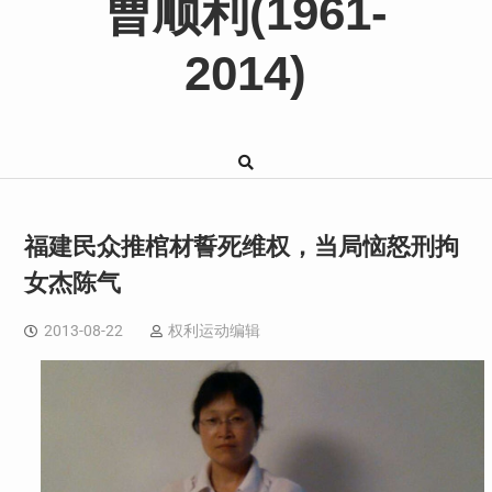
曹顺利(1961-
2014)
福建民众推棺材誓死维权，当局恼怒刑拘
女杰陈气
2013-08-22
权利运动编辑