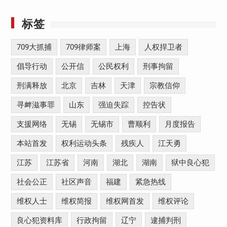
标签
709大抓捕
709律师案
上海
人权捍卫者
倡导行动
公开信
公民权利
刑事拘留
刑满释放
北京
吉林
天津
宗教信仰
寻衅滋事罪
山东
强迫失踪
控告状
支援网络
无锡
无锡市
曹顺利
月度报告
本站首发
权利运动头条
残疾人
江天勇
江苏
江苏省
河南
湖北
湖南
狱中良心犯
社会公正
社区声音
福建
紧急热线
维权人士
维权简报
维权网首发
维权评论
良心犯资料库
行政拘留
辽宁
逮捕判刑