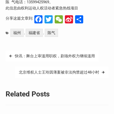
陈 气电话：13599425969。
此信息由权利运动人权活动者紧急热线项目
Facebook
Twitter
WeChat
Sina
分
分享这篇文章到:
Weibo
享
福州
福建省
陈气
,
,
文
快讯：舞台上审滥用职权，剧场外权力继续滥用
章
导
北京维权人士王玲因薄案被非法拘禁超过48小时
航
Related Posts