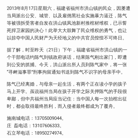
2013年8月17日星期六，福建省福州市洪山镇的民众，因屡遭
当局派出公安、城管、以及雇佣黑社会实施暴力逼迁，陈气
等被强拆受害者自发在洪山镇凤池新村推棺材维权，已示誓
死捍卫家园的决心！此举大大鼓舞了民众维权的勇气，也让
以掠夺中国人民财产为天经地义的中共官员惶惶不可终日。
据了解，时至昨天（21日）下午，福建省福州市洪山镇的一
个干部电话约陈气到镇政府谈话，结果陈气刚出家门，即遭
到公安的抓捕。今天，洪山派出所人员到陈气家中，将一张
“寻衅滋事罪”刑事拘留通知书送到陈气不识字的母亲手中。
陈气已经离婚，与母亲一起生活，有两个正在读小学的孩子
马上开学。虽说福州当局在孩子开学之际关押陈气的手段很
卑鄙，但中共福州当局应当记住：当中国人每一次抬棺出征
时，都会取得最终胜利，而入侵者最终都成为了覆舟。
施南城电话：13705009044。
庄 磊电话：13107606333。
石立琴电话：18950274974。