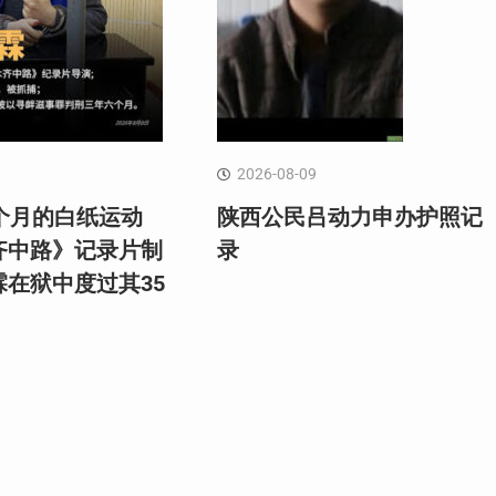
2026-08-09
个月的白纸运动
陕西公民吕动力申办护照记
齐中路》记录片制
录
霖在狱中度过其35