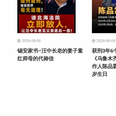
2026-08-09
2026-08-09
锡安家书–汪中长老的妻子童
获刑3年6
红⁩师母的代祷信
《乌鲁木
作人陈品
岁生日