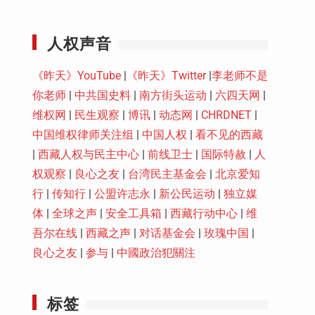
Youtube
人权声音
《昨天》YouTube
|
《昨天》Twitter
|
李老师不是
你老师
|
中共国史料
|
南方街头运动
|
六四天网
|
维权网
|
民生观察
|
博讯
|
动态网
|
CHRDNET
|
中国维权律师关注组
|
中国人权
|
看不见的西藏
|
西藏人权与民主中心
|
前线卫士
|
国际特赦
|
人
权观察
|
良心之友
|
台湾民主基金会
|
北京爱知
行
|
传知行
|
公盟许志永
|
新公民运动
|
独立媒
体
|
全球之声
|
安全工具箱
|
西藏行动中心
|
维
吾尔在线
|
西藏之声
|
对话基金会
|
玫瑰中国
|
良心之友
|
参与
|
中國政治犯關注
标签