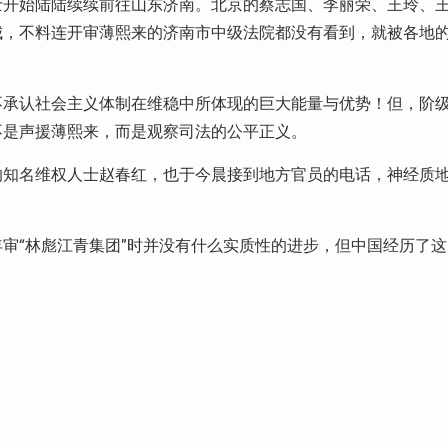
士开始陆陆续续前往山东济南。北京的蔡志国、李丽荣、王玲、
城，不料连开审薄熙来的济南市中级法院都没有看到，就被各地
不承认社会主义体制在维稳中所体现的巨大能量与优势！但，阶
不是声援薄熙来，而是观察司法的公平正义。
的知名维权人士赵春红，也于今晨接到地方官员的电话，神经质
审“林彪江青集团”时并没有什么实质性的进步，但中国经历了这