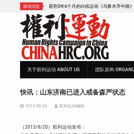
木齐中路》记录片制
陕西公民吕动力申办护照记录
滚动消息
日
Skip
to
content
关于权利运动 ABOUT US
团队架构 ORGANIZ
快讯：山东济南已进入戒备森严状态
2013-08-20
权利运动编辑
（2013/8/20）权利运动发布：