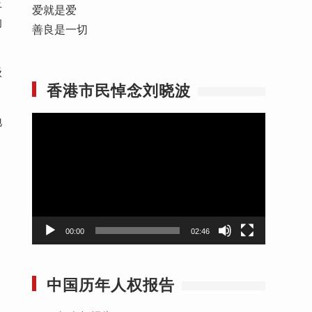
王
爱就是爱
的
善良是一切
级
香港市民悼念刘晓波
地
视
频
播
放
器
00:00
02:46
中国历年人权报告