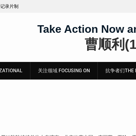
获刑1年6个月的辽宁省沈阳市沈北新区法轮功学员牛
桂芳女士的案情及简历
Take Action Now a
曹顺利(19
ATIONAL
关注领域 FOCUSING ON
抗争者们THE RE