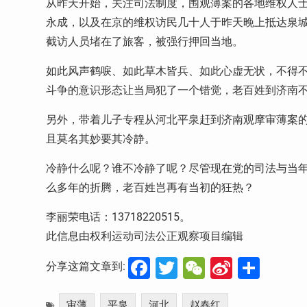
从昨天开始，关注司法制度，围观薄案的各地维权人
永成，以及在京的维权访民几十人于昨天晚上抵达泉
截访人员堵在了旅客，被强行押回当地。
如此风声鹤唳、如此草木皆兵、如此心虚无状，不得
斗争的意识形态让当局犯了一个错觉，老百姓到济南
另外，带着儿子专程从河北平泉赶到济南观摩审薄案
且莫名其妙要其冷静。
冷静什么呢？谁不冷静了呢？尽管现在党的司法与当年
么多年的折腾，老百姓岂再有当初的狂热？
李丽荣电话：13718220515。
此信息由权利运动司法公正观察项目编辑
Facebook
Twitter
WeChat
Sina
分
分享这篇文章到:
Weibo
享
审薄
平泉
河北
赵春红
,
,
,