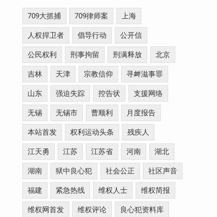
709大抓捕
709律师案
上海
人权捍卫者
倡导行动
公开信
公民权利
刑事拘留
刑满释放
北京
吉林
天津
宗教信仰
寻衅滋事罪
山东
强迫失踪
控告状
支援网络
无锡
无锡市
曹顺利
月度报告
本站首发
权利运动头条
残疾人
江天勇
江苏
江苏省
河南
湖北
湖南
狱中良心犯
社会公正
社区声音
福建
紧急热线
维权人士
维权简报
维权网首发
维权评论
良心犯资料库