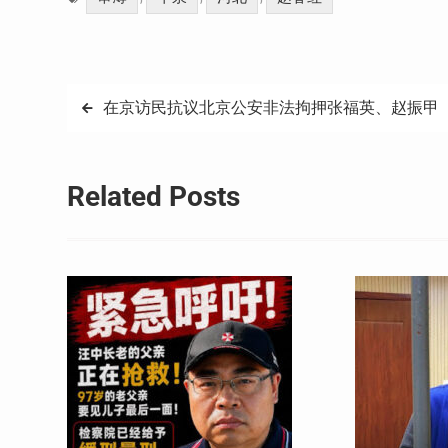
文
在京访民抗议北京公安非法拘押张福英、赵振甲
章
导
Related Posts
航