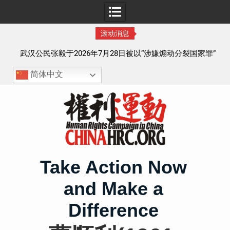
滚动消息
察以
武汉公民张毅于2026年7月28日被以“涉嫌煽动分裂国家罪”
执行逮捕 目前羁押在拉萨市看守所
简体中文
Skip
to
content
Take Action Now
and Make a
Difference