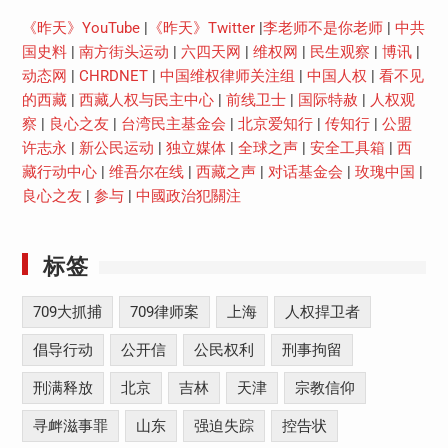
《昨天》YouTube
|
《昨天》Twitter
|
李老师不是你老师
|
中共
国史料
|
南方街头运动
|
六四天网
|
维权网
|
民生观察
|
博讯
|
动态网
|
CHRDNET
|
中国维权律师关注组
|
中国人权
|
看不见
的西藏
|
西藏人权与民主中心
|
前线卫士
|
国际特赦
|
人权观
察
|
良心之友
|
台湾民主基金会
|
北京爱知行
|
传知行
|
公盟
许志永
|
新公民运动
|
独立媒体
|
全球之声
|
安全工具箱
|
西
藏行动中心
|
维吾尔在线
|
西藏之声
|
对话基金会
|
玫瑰中国
|
良心之友
|
参与
|
中國政治犯關注
标签
709大抓捕
709律师案
上海
人权捍卫者
倡导行动
公开信
公民权利
刑事拘留
刑满释放
北京
吉林
天津
宗教信仰
寻衅滋事罪
山东
强迫失踪
控告状