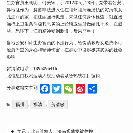
生办官员王朝明、何美宋，于2012年5月23日，竟带着公安，
异地乱作为，爬窗非法进入住在福州福清渔溪镇的贺清敏女
儿江丽的家，把江丽强行抓走，未做任何身体检查，就直接
强行上卫生条件极其恶劣的上迳镇卫生所做结扎手术！在威
胁、恐吓下，江丽精神受到刺激，后果严重！
当地公安和计生办官员的不法行为，给贺清敏母女造成不可
痊愈严重的身心和精神伤害，在群众中引起极其恶劣的社会
影响。
贺清敏电话：1396095415
此信息由权利运动人权活动者紧急热线项目编辑
Facebook
Twitter
WeChat
Sina
分
分享这篇文章到:
Weibo
享
福州
福清
贺清敏
,
,
文
简讯：北京维权人士济南观薄案被关押