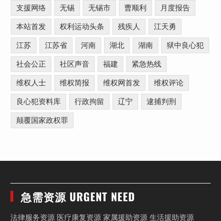
支援网络
无锡
无锡市
曹顺利
月度报告
本站首发
权利运动头条
残疾人
江天勇
江苏
江苏省
河南
湖北
湖南
狱中良心犯
社会公正
社区声音
福建
紧急热线
维权人士
维权简报
维权网首发
维权评论
良心犯资料库
行政拘留
辽宁
逮捕判刑
颠覆国家政权罪
急需资源 URGENT NEED
法律服务资源 医疗康复资源 家属援助资源 生活援助资源