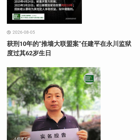
2026-08-05
获刑10年的“推墙大联盟案”任建平在永川监狱
度过其62岁生日