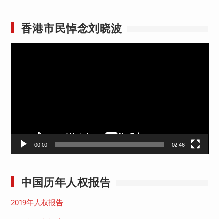
香港市民悼念刘晓波
视
频
播
放
器
00:00
02:46
中国历年人权报告
2019年人权报告