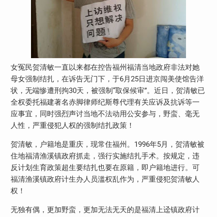
女冤民贺清敏一直以来都在控告福州福清当地政府非法对她
母女强制结扎，在诉告无门下，于6月25日进京闯美使馆告洋
状，无端惨遭刑拘30天，被强制“取保候审”。近日，贺清敏已
全权委托福建著名赤脚律师纪斯尊代理有关应诉及抗诉等一
应事宜，同时强烈声讨当地不法动用公安参与，野蛮、毫无
人性，严重侵犯人权的强制结扎政策！
贺清敏，户籍地是重庆，现常住福州。1996年5月，贺清敏被
住地福清渔溪镇政府抓走，强行实施结扎手术。按规定，违
反计划生育政策超生要结扎也要在原籍，即户籍地进行。可
福清渔溪镇政府计生办人员滥权乱作为，严重侵犯贺清敏人
权！
无独有偶，更加野蛮，更加无法无天的是福清上迳镇政府计