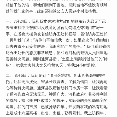
相信了他的话，和他们回到了当地。回到当地不但没有领导
过问我们家的事，政府还指派公安人员24小时监控我。
一、7月24日，我和我丈夫对地方政府的欺骗行为忍无可忍，
去省里找中央督察组反映通河县官商勾结抢夺我门市房一
事。在省委大楼前被省信访办王处长拦截，省信访办王处长
一再和我们说：“请你们再相信我一次，如果这次你们和他们
回去再得不到妥善解决，我追究他们的责任。” 我们看到省信
访办王处长的态度非常诚恳，便和通河县的截访人员回当地
妥善解决问题。回到通河县后，“土皇上”继续行驶他们的“特
权” ，把我丈夫韩忠文又拘留10天，将我24小时监控。
二、 8月5日，我到见到了县长宋志刚。但宋县长高明的推
托，让我无法接受。宋县长以调查、了解为借口，让我再耐
心等待解决问题。通河县政府抢劫我门市房一事，让我看清
了通河县政府无法无天、神通广大。河县政府打着公共利益
的旗号，搞《棚户区改造》的幌子，实际做的是抢劫民宅的
勾当。我的门市房，已被抢劫四年，开发商在我的私有用地
上建成十六层高楼，出售、出租，获得暴利。我上访四年，