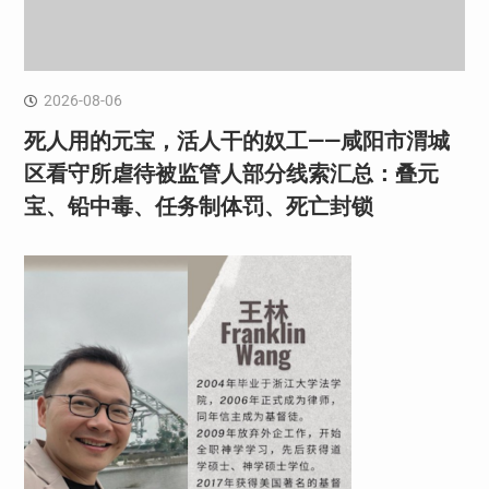
2026-08-06
死人用的元宝，活人干的奴工——咸阳市渭城
区看守所虐待被监管人部分线索汇总：叠元
宝、铅中毒、任务制体罚、死亡封锁