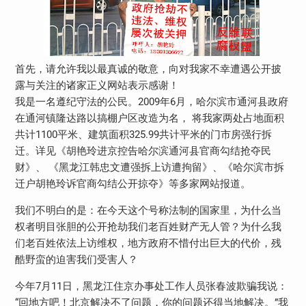
首先，请允许我以最真诚的敬意，向对我家不幸遭遇公开披
露与关注的诸家正义网站表示感谢！
我是一名遵纪守法的公民。2009年6月，哈尔滨市通河县政府
在通河镇隆达路以搞棚户区改造为名， 将我家两处占地面积
共计1100平米、建筑面积325.99共计平米的门市房强行拆
迁。详见《胡艳玲进京控告哈尔滨通河县官商勾结抢夺民
财》、 《黑龙江韩忠文遭强拆上访遭拘留》、《哈尔滨市拆
迁户胡艳玲诉官商勾结公开掠夺》等多家网站报道。
我们不明白的是：在今天这个号称法制的国家里，为什么当
权者明目张胆的公开抢劫我们老百姓财产无人管？为什么我
们老百姓依法上访维权，地方政府不惜付出巨大的代价，残
酷野蛮的迫害我们受害人？
今年7月11日，黑龙江住京办事处工作人员张春波欺骗我说：
“回地方吧！北京解决不了问题，你的问题还得当地解决。”我