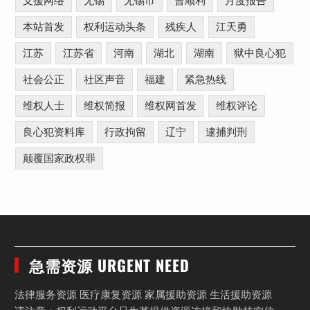
支援网络
无锡
无锡市
曹顺利
月度报告
本站首发
权利运动头条
残疾人
江天勇
江苏
江苏省
河南
湖北
湖南
狱中良心犯
社会公正
社区声音
福建
紧急热线
维权人士
维权简报
维权网首发
维权评论
良心犯资料库
行政拘留
辽宁
逮捕判刑
颠覆国家政权罪
急需资源 URGENT NEED
法律服务资源 医疗康复资源 家属援助资源 生活援助资源