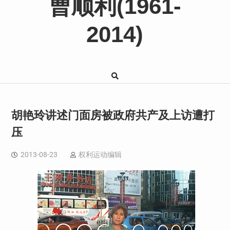
曹顺利(1961-
2014)
胡艳玲讲述门面房被政府共产及上访遭打
压
2013-08-23
权利运动编辑