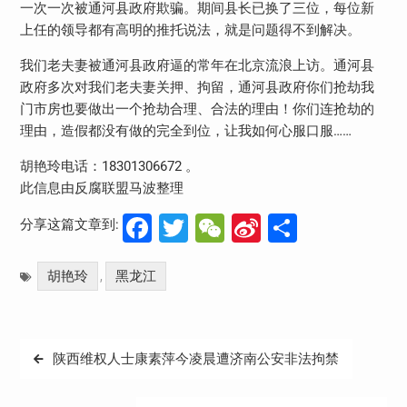
一次一次被通河县政府欺骗。期间县长已换了三位，每位新
上任的领导都有高明的推托说法，就是问题得不到解决。
我们老夫妻被通河县政府逼的常年在北京流浪上访。通河县
政府多次对我们老夫妻关押、拘留，通河县政府你们抢劫我
门市房也要做出一个抢劫合理、合法的理由！你们连抢劫的
理由，造假都没有做的完全到位，让我如何心服口服……
胡艳玲电话：18301306672 。
此信息由反腐联盟马波整理
Facebook
Twitter
WeChat
Sina
分
分享这篇文章到:
Weibo
享
胡艳玲
黑龙江
,
文
陕西维权人士康素萍今凌晨遭济南公安非法拘禁
章
导