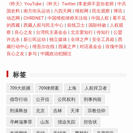
《昨天》YouTube
|
《昨天》Twitter
|
李老师不是你老师
|
中共
国史料
|
南方街头运动
|
六四天网
|
维权网
|
民生观察
|
博讯
|
动态网
|
CHRDNET
|
中国维权律师关注组
|
中国人权
|
看不见
的西藏
|
西藏人权与民主中心
|
前线卫士
|
国际特赦
|
人权观
察
|
良心之友
|
台湾民主基金会
|
北京爱知行
|
传知行
|
公盟
许志永
|
新公民运动
|
独立媒体
|
全球之声
|
安全工具箱
|
西
藏行动中心
|
维吾尔在线
|
西藏之声
|
对话基金会
|
玫瑰中国
|
良心之友
|
参与
|
中國政治犯關注
标签
709大抓捕
709律师案
上海
人权捍卫者
倡导行动
公开信
公民权利
刑事拘留
刑满释放
北京
吉林
天津
宗教信仰
寻衅滋事罪
山东
强迫失踪
控告状