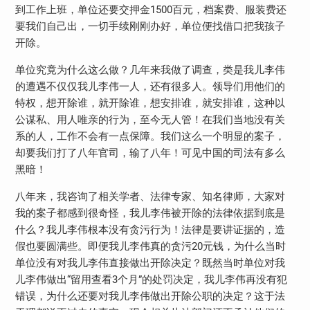
到工作上班，单位还要交押金1500百元，档案费、服装费还
要我们自己出，一切手续刚刚办好，单位便找借口把我孩子
开除。
单位究竟为什么这么做？几年来我做了调查，类是我儿李伟
的遭遇不仅仅我儿李伟一人，还有很多人。领导们用他们的
特权，想开除谁，就开除谁，想安排谁，就安排谁，这种以
公谋私、用人唯亲的行为，至今无人管！在我们当地没有关
系的人，工作不会有一点保障。我们这么一个明显的案子，
却要我们打了八年官司，输了八年！可见中国的司法有多么
黑暗！
八年来，我咨询了相关学者、法律专家、知名律师，大家对
我的案子都感到很奇怪，我儿李伟被开除的法律依据到底是
什么？我儿李伟根本没有贪污行为！法律是要讲证据的，造
假也要圆满些。即便我儿李伟真的贪污20元钱，为什么当时
单位没有对我儿李伟直接做出开除决定？既然当时单位对我
儿李伟做出“留用查看3个月”的处罚决定，我儿李伟再没有犯
错误，为什么还要对我儿李伟做出开除公职的决定？这于法