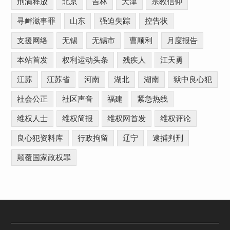
刑满释放
北京
吉林
天津
宗教信仰
寻衅滋事罪
山东
强迫失踪
控告状
支援网络
无锡
无锡市
曹顺利
月度报告
本站首发
权利运动头条
残疾人
江天勇
江苏
江苏省
河南
湖北
湖南
狱中良心犯
社会公正
社区声音
福建
紧急热线
维权人士
维权简报
维权网首发
维权评论
良心犯资料库
行政拘留
辽宁
逮捕判刑
颠覆国家政权罪