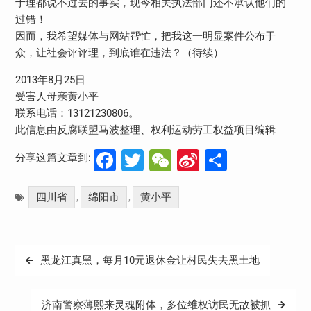
于理都说不过去的事实，现今相关执法部门还不承认他们的
过错！
因而，我希望媒体与网站帮忙，把我这一明显案件公布于
众，让社会评评理，到底谁在违法？（待续）
2013年8月25日
受害人母亲黄小平
联系电话：13121230806。
此信息由反腐联盟马波整理、权利运动劳工权益项目编辑
Facebook
Twitter
WeChat
Sina
分
分享这篇文章到:
Weibo
享
四川省
绵阳市
黄小平
,
,
文
黑龙江真黑，每月10元退休金让村民失去黑土地
章
导
济南警察薄熙来灵魂附体，多位维权访民无故被抓