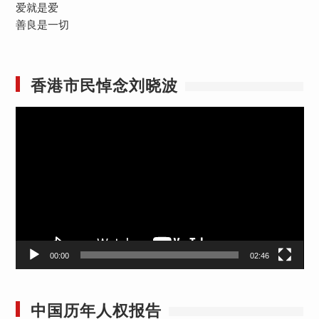
爱就是爱
善良是一切
香港市民悼念刘晓波
视
频
播
放
器
00:00
02:46
中国历年人权报告