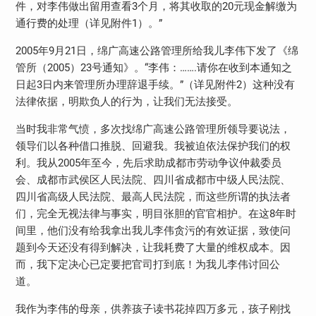
件，对李伟做出留用查看3个月，将其收取的20元现金解缴为
通行费的处理（详见附件1）。”
2005年9月21日，绵广高速公路管理所给我儿李伟下发了《绵
管所（2005）23号通知》。“李伟：…….请你在收到本通知之
日起3日内来管理所办理辞退手续。”（详见附件2）这种没有
法律依据，明欺负人的行为，让我们无法接受。
当时我非常气愤，多次找绵广高速公路管理所领导要说法，
领导们以各种借口推脱、回避我。我被迫依法保护我们的权
利。我从2005年至今，先后求助成都市劳动争议仲裁委员
会、成都市武侯区人民法院、四川省成都市中级人民法院、
四川省高级人民法院、最高人民法院，而这些所谓的执法者
们，完全无视法律与事实，明目张胆的官官相护。在这8年时
间里，他们没有给我拿出我儿李伟贪污的有效证据，致使问
题到今天还没有得到解决，让我耗费了大量的维权成本。因
而，我下定决心已定要把官司打到底！为我儿李伟讨回公
道。
我作为李伟的母亲，供养孩子读书花掉四万多元，孩子刚找