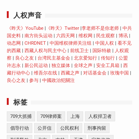
人权声音
《昨天》YouTube
|
《昨天》Twitter
|
李老师不是你老师
|
中共
国史料
|
南方街头运动
|
六四天网
|
维权网
|
民生观察
|
博讯
|
动态网
|
CHRDNET
|
中国维权律师关注组
|
中国人权
|
看不见
的西藏
|
西藏人权与民主中心
|
前线卫士
|
国际特赦
|
人权观
察
|
良心之友
|
台湾民主基金会
|
北京爱知行
|
传知行
|
公盟
许志永
|
新公民运动
|
独立媒体
|
全球之声
|
安全工具箱
|
西
藏行动中心
|
维吾尔在线
|
西藏之声
|
对话基金会
|
玫瑰中国
|
良心之友
|
参与
|
中國政治犯關注
标签
709大抓捕
709律师案
上海
人权捍卫者
倡导行动
公开信
公民权利
刑事拘留