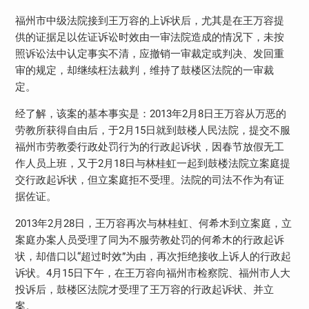
福州市中级法院接到王万容的上诉状后，尤其是在王万容提
供的证据足以佐证诉讼时效由一审法院造成的情况下，未按
照诉讼法中认定事实不清，应撤销一审裁定或判决、发回重
审的规定，却继续枉法裁判，维持了鼓楼区法院的一审裁
定。
经了解，该案的基本事实是：2013年2月8日王万容从万恶的
劳教所获得自由后，于2月15日就到鼓楼人民法院，提交不服
福州市劳教委行政处罚行为的行政起诉状，因春节放假无工
作人员上班，又于2月18日与林桂虹一起到鼓楼法院立案庭提
交行政起诉状，但立案庭拒不受理。法院的司法不作为有证
据佐证。
2013年2月28日，王万容再次与林桂虹、何希木到立案庭，立
案庭办案人员受理了同为不服劳教处罚的何希木的行政起诉
状，却借口以“超过时效”为由，再次拒绝接收上诉人的行政起
诉状。4月15日下午，在王万容向福州市检察院、福州市人大
投诉后，鼓楼区法院才受理了王万容的行政起诉状、并立
案。