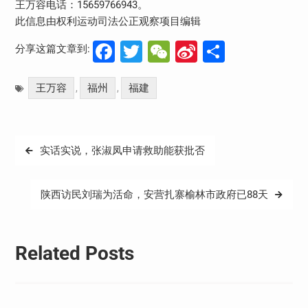
王万容电话：15659766943。
此信息由权利运动司法公正观察项目编辑
Facebook
Twitter
WeChat
Sina
分
分享这篇文章到:
Weibo
享
王万容
福州
福建
,
,
文
实话实说，张淑凤申请救助能获批否
章
导
陕西访民刘瑞为活命，安营扎寨榆林市政府已88天
航
Related Posts