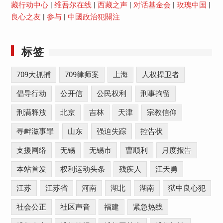
藏行动中心
|
维吾尔在线
|
西藏之声
|
对话基金会
|
玫瑰中国
|
良心之友
|
参与
|
中國政治犯關注
标签
709大抓捕
709律师案
上海
人权捍卫者
倡导行动
公开信
公民权利
刑事拘留
刑满释放
北京
吉林
天津
宗教信仰
寻衅滋事罪
山东
强迫失踪
控告状
支援网络
无锡
无锡市
曹顺利
月度报告
本站首发
权利运动头条
残疾人
江天勇
江苏
江苏省
河南
湖北
湖南
狱中良心犯
社会公正
社区声音
福建
紧急热线