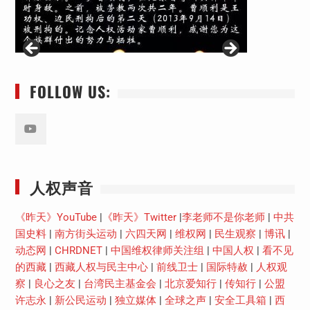
FOLLOW US:
Youtube
人权声音
《昨天》YouTube
|
《昨天》Twitter
|
李老师不是你老师
|
中共
国史料
|
南方街头运动
|
六四天网
|
维权网
|
民生观察
|
博讯
|
动态网
|
CHRDNET
|
中国维权律师关注组
|
中国人权
|
看不见
的西藏
|
西藏人权与民主中心
|
前线卫士
|
国际特赦
|
人权观
察
|
良心之友
|
台湾民主基金会
|
北京爱知行
|
传知行
|
公盟
许志永
|
新公民运动
|
独立媒体
|
全球之声
|
安全工具箱
|
西