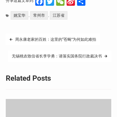
Facebook
Twitter
WeChat
Sina
分
分享这篇文章到:
Weibo
享
姚宝华
常州市
江苏省
,
,
文
周永康老家的百姓：这里的“苍蝇”为何如此难拍
章
导
无锡桃农致信省长李学勇：请落实国务院行政裁决书
航
Related Posts