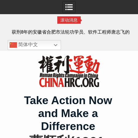
滚动消息
实名
获刑8年的安徽省合肥市法轮功学员、软件工程师唐志飞的
案情及简历
简体中文
Skip
to
content
Take Action Now
and Make a
Difference