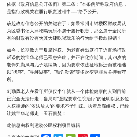
依据《政府信息公开条例》第二条：“本条例所称政府信息，
是指行政机关在履行职责过程中……”给予公开。
该起政府信息公开的关键在于：如果常州市钟楼区财政局认
为区委书记大肆吃喝玩乐不属于履行职责，那么属于全民所
有的财政有没有为其大肆吃喝玩乐的行为给予拨款报销？
如今，长期致力于反腐维权、为老百姓出庭打了近百场行政
诉讼的姚宝华老师已罹患癌症，并正在化疗期间，其74岁的
老伴刘勤凤与儿子姚纳新，因为要求依法征地拆迁而被相继
以“扰序”、“寻衅滋事”、“敲诈勒索”等多次变更罪名关押看守
所。
刘勤凤老人在看守所仅仅半年就从一个体检健康的人到目前
已完全无法行走，当局对“医院要求住院治疗”的证明以及多位
人权律师的“依法放人”的要求不予理睬。执着反腐维权，已经
让姚宝华老师走上玉石俱焚！
此信息由权利运动公民权利项目编辑