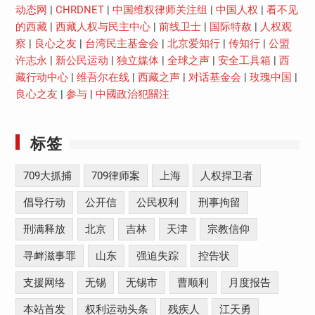
动态网
|
CHRDNET
|
中国维权律师关注组
|
中国人权
|
看不见
的西藏
|
西藏人权与民主中心
|
前线卫士
|
国际特赦
|
人权观
察
|
良心之友
|
台湾民主基金会
|
北京爱知行
|
传知行
|
公盟
许志永
|
新公民运动
|
独立媒体
|
全球之声
|
安全工具箱
|
西
藏行动中心
|
维吾尔在线
|
西藏之声
|
对话基金会
|
玫瑰中国
|
良心之友
|
参与
|
中國政治犯關注
标签
709大抓捕
709律师案
上海
人权捍卫者
倡导行动
公开信
公民权利
刑事拘留
刑满释放
北京
吉林
天津
宗教信仰
寻衅滋事罪
山东
强迫失踪
控告状
支援网络
无锡
无锡市
曹顺利
月度报告
本站首发
权利运动头条
残疾人
江天勇