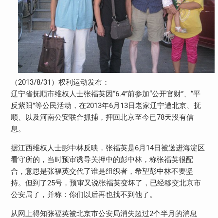
（2013/8/31）权利运动发布：
辽宁省抚顺市维权人士张福英因“6.4”前参加“公开官财”、“平
反紫阳”等公民活动，在2013年6月13日老家辽宁遭北京、抚
顺、以及河南公安联合抓捕，押回北京至今已78天没有信
息。
据江西维权人士彭中林反映，张福英是6月14日被送进海淀区
看守所的，当时预审诱导关押中的彭中林，称张福英很配
合，意思是张福英交代了谁是组织者，希望彭中林不要坚
持。但到了25号，预审又说张福英变坏了，已经移交北京市
公安局了，并称：你们以后再也找不到他了。
从网上得知张福英被北京市公安局消失超过2个半月的消息