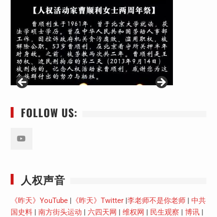
FOLLOW US:
Youtube
人权声音
《昨天》YouTube
|
《昨天》Twitter
|
李老师不是你老师
|
中共
国史料
|
南方街头运动
|
六四天网
|
维权网
|
民生观察
|
博讯
|