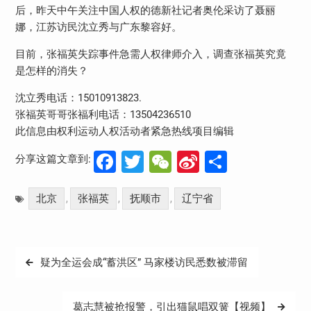
后，昨天中午关注中国人权的德新社记者奥伦采访了聂丽
娜，江苏访民沈立秀与广东黎容好。
目前，张福英失踪事件急需人权律师介入，调查张福英究竟
是怎样的消失？
沈立秀电话：15010913823.
张福英哥哥张福利电话：13504236510
此信息由权利运动人权活动者紧急热线项目编辑
Facebook
Twitter
WeChat
Sina
分
分享这篇文章到:
Weibo
享
北京
张福英
抚顺市
辽宁省
,
,
,
文
疑为全运会成“蓄洪区” 马家楼访民悉数被滞留
章
导
葛志慧被抢报警，引出猫鼠唱双簧【视频】