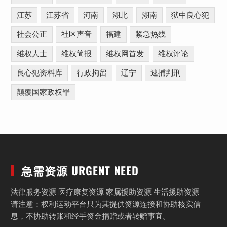
江苏
江苏省
河南
湖北
湖南
狱中良心犯
社会公正
社区声音
福建
紧急热线
维权人士
维权简报
维权网首发
维权评论
良心犯资料库
行政拘留
辽宁
逮捕判刑
颠覆国家政权罪
急需资源 URGENT NEED
法律服务资源 医疗康复资源 家属援助资源 生活援助资源
请注意：权利运动平台只为其提供资源连接和协助核实信
息，不协助转账和经手资金捐赠或者转赠事宜。