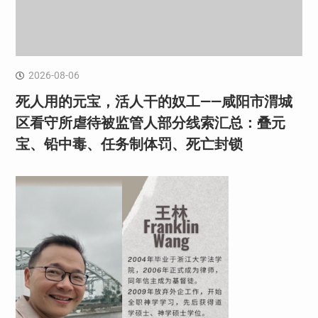
2026-08-06
死人用的元宝，活人干的奴工——咸阳市渭城
区看守所虐待被监管人部分线索汇总：叠元
宝、铅中毒、任务制体罚、死亡封锁