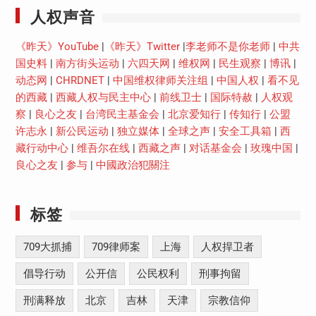
人权声音
《昨天》YouTube
|
《昨天》Twitter
|
李老师不是你老师
|
中共
国史料
|
南方街头运动
|
六四天网
|
维权网
|
民生观察
|
博讯
|
动态网
|
CHRDNET
|
中国维权律师关注组
|
中国人权
|
看不见
的西藏
|
西藏人权与民主中心
|
前线卫士
|
国际特赦
|
人权观
察
|
良心之友
|
台湾民主基金会
|
北京爱知行
|
传知行
|
公盟
许志永
|
新公民运动
|
独立媒体
|
全球之声
|
安全工具箱
|
西
藏行动中心
|
维吾尔在线
|
西藏之声
|
对话基金会
|
玫瑰中国
|
良心之友
|
参与
|
中國政治犯關注
标签
709大抓捕
709律师案
上海
人权捍卫者
倡导行动
公开信
公民权利
刑事拘留
刑满释放
北京
吉林
天津
宗教信仰