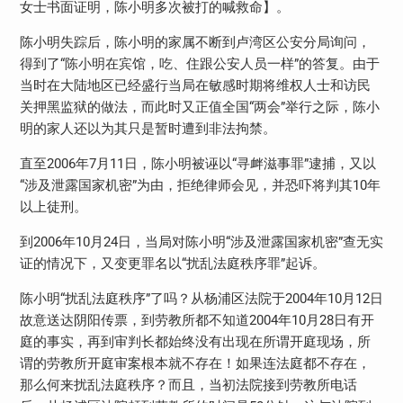
女士书面证明，陈小明多次被打的喊救命】。
陈小明失踪后，陈小明的家属不断到卢湾区公安分局询问，
得到了“陈小明在宾馆，吃、住跟公安人员一样”的答复。由于
当时在大陆地区已经盛行当局在敏感时期将维权人士和访民
关押黑监狱的做法，而此时又正值全国“两会”举行之际，陈小
明的家人还以为其只是暂时遭到非法拘禁。
直至
2006
年
7
月
1
1
日，陈小明被诬以“寻衅滋事罪”逮捕，又以
“涉及泄露国家机密”为由，拒绝律师会见，并恐吓将判其
10
年
以上徒刑。
到
2006
年
10
月
24
日，当局对陈小明“涉及泄露国家机密”查无实
证的情况下，又变更罪名以“扰乱法庭秩序罪”起诉。
陈小明“扰乱法庭秩序”了吗？从杨浦区法院于
2004
年
10
月
12
日
故意送达阴阳传票，到劳教所都不知道
2004
年
10
月
28
日有开
庭的事实，再到审判长都始终没有出现在所谓开庭现场，所
谓的劳教所开庭审案根本就不存在！如果连法庭都不存在，
那么何来扰乱法庭秩序？而且，当初法院接到劳教所电话