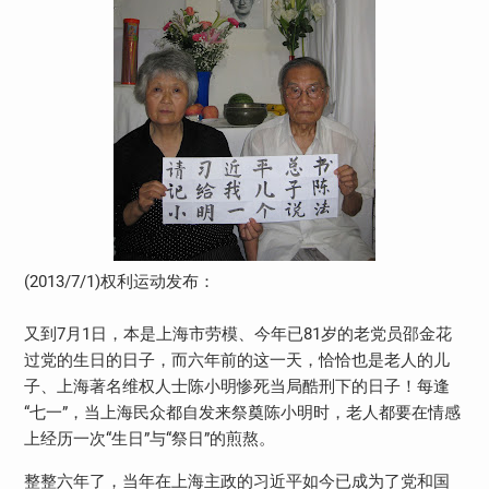
(2013/7/1)
权利运动发布：
又到
7
月
1
日，本是上海市劳模、今年已
81
岁的老党员邵金花
过党的生日的日子，而六年前的这一天，恰恰也是老人的儿
子、上海著名维权人士陈小明惨死当局酷刑下的日子！每逢
“七一”，当上海民众都自发来祭奠陈小明时，老人都要在情感
上经历一次“生日”与“祭日”的煎熬。
整整六年了，当年在上海主政的习近平如今已成为了党和国