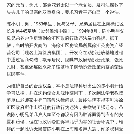
家的元首，为此，邵金花老太以一个老党员、及司法腐败下
失去儿子的母亲的双重身份，要求习近平还自己一个说法。
陈小明，男，
1953
年生，原与父母、兄弟居住在上海徐汇区
长乐路
445
基地〔毗邻淮海中路〕。
1994
年
8
月，陈小明与父
母兄弟各户住房遭到徐汇区政府行政违法暴力强拆。据了
解，当时的开发商为上海徐汇区房管局所属徐汇公房资产经
营公司〔现名上海徐房集团〕。开发商在动拆迁该基地过程
中通过官商勾结，欺诈居民、隐瞒市政府动拆迁政策、强抢
民财，甚至还雇凶杀死了该基地了解动拆迁政策内幕的荣姓
居民事件。
为维护自己的合法权益，本不是法律科班出生的陈小明开始
学习法律，并在沈钧儒女儿沈诤陪同下，多次到法学老教授
姜厚仁老师家中登门请教法律问题，最终法院不得不判决徐
汇区政府所作出强迁的行政行为违法，并撤销了强迁令。虽
说陈小明兄弟几户人家至今都没有因为胜诉而得到应有的安
置和赔偿，但在行政诉讼胜诉率几乎为零的社会环境中，难
得的一起胜诉无疑使陈小明在上海滩名声大震，许多权利受