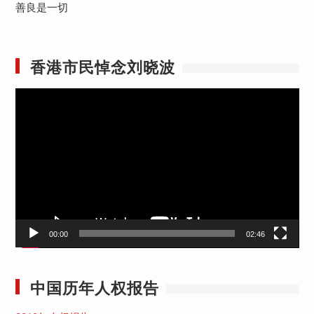
善良是一切
香港市民悼念刘晓波
视
频
播
放
器
00:00
02:46
中国历年人权报告