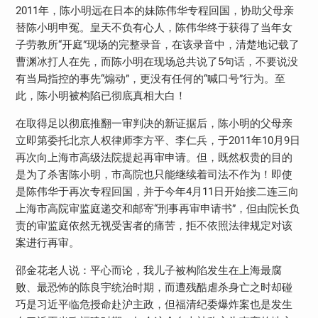
2011
年，陈小明远在日本的妹陈伟华专程回国，协助父母亲
替陈小明申冤。皇天不负有心人，陈伟华终于获得了当年女
子劳教所“开庭”现场的完整录音，在该录音中，清楚地记载了
曹渊冰打人在先，而陈小明在现场总共说了
5
句话，不要说没
有当局指控的事先“煽动”，更没有任何的“喊口号”行为。至
此，陈小明被构陷已彻底真相大白！
在取得足以彻底推翻一审判决的新证据后，陈小明的父母亲
立即第委托北京人权律师李方平、李仁兵，于
2011
年
10
月
9
日
再次向上海市高级法院提起再审申请。但，既然权贵的目的
是为了杀害陈小明，市高院也只能继续着司法不作为！即使
是陈伟华于再次专程回国，并于今年
4
月
11
日开始接二连三向
上海市高院审监庭递交和邮寄“刑事再审申请书”，但由院长负
责的审监庭依然无视受害者的痛苦，拒不依照法律规定对该
案进行再审。
邵金花老人说：平心而论，我儿子被构陷发生在上海最腐
败、最恐怖的陈良宇统治时期，而遭残酷虐杀身亡之时却碰
巧是习近平临危授命赴沪主政，但福清纪委爆炸案也是发生