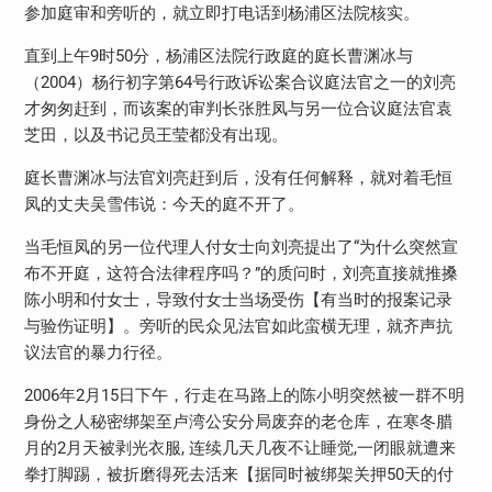
参加庭审和旁听的，就立即打电话到杨浦区法院核实。
直到上午
9
时
50
分，杨浦区法院行政庭的庭长曹渊冰与
（
2004
）杨行初字第
64
号行政诉讼案合议庭法官之一的刘亮
才匆匆赶到，而该案的审判长张胜凤与另一位合议庭法官袁
芝田，以及书记员王莹都没有出现。
庭长曹渊冰与法官刘亮赶到后，没有任何解释，就对着毛恒
凤的丈夫吴雪伟说：今天的庭不开了。
当毛恒凤的另一位代理人付女士向刘亮提出了“为什么突然宣
布不开庭，这符合法律程序吗？”的质问时，刘亮直接就推搡
陈小明和付女士，导致付女士当场受伤【有当时的报案记录
与验伤证明】。旁听的民众见法官如此蛮横无理，就齐声抗
议法官的暴力行径。
2006
年
2
月
15
日下午，行走在马路上的陈小明突然被一群不明
身份之人秘密绑架至卢湾公安分局废弃的老仓库，在寒冬腊
月的
2
月天被剥光衣服
,
连续几天几夜不让睡觉
,
一闭眼就遭来
拳打脚踢，被折磨得死去活来【据同时被绑架关押
50
天的付