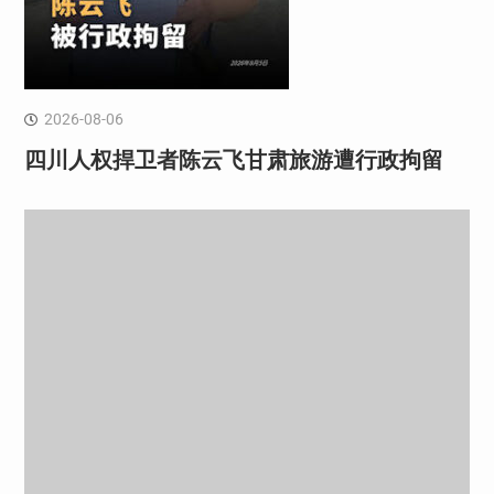
2026-08-06
四川人权捍卫者陈云飞甘肃旅游遭行政拘留