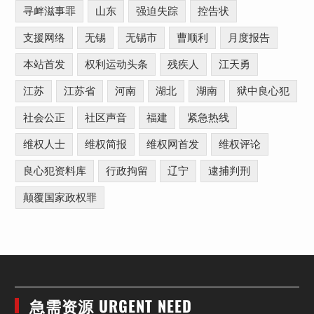
寻衅滋事罪
山东
强迫失踪
控告状
支援网络
无锡
无锡市
曹顺利
月度报告
本站首发
权利运动头条
残疾人
江天勇
江苏
江苏省
河南
湖北
湖南
狱中良心犯
社会公正
社区声音
福建
紧急热线
维权人士
维权简报
维权网首发
维权评论
良心犯资料库
行政拘留
辽宁
逮捕判刑
颠覆国家政权罪
急需资源 URGENT NEED