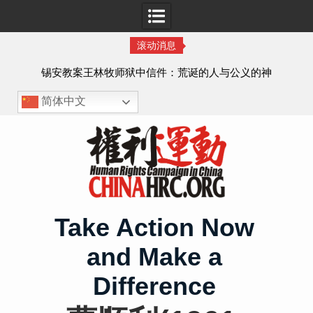
滚动消息
虐待
锡安教案王林牧师狱中信件：荒诞的人与公义的神
、死
简体中文
Skip
to
content
Take Action Now
and Make a
Difference