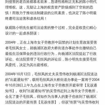
到侵害的老百姓都慕名前来，恳请性格刚正无私的陈小明代
理维权。这，无疑让上海的权贵资产阶级感到了空前的恐
惧！而致力于推动法制建设的公民素质，也决定了陈小明最
终遭司法迫害和虐杀结局！
纵观陈小明先生被司法迫害的整个过程，完全是权贵们精心
设计的一起虐杀阴谋：
2004
年，正在上海市女子劳教所中囚禁的计划生育政策受害
者毛恒凤女士，就杨浦区政府大桥街道办事处作出撤销自己
最低生活保障金的违法行政行为，向杨浦区法院提起了行政
诉讼。在法院受理了毛恒凤的诉讼后，陈小明先生接受毛恒
凤委托，决定为其出庭维权。
2004
年
10
月
12
日，毛恒凤的丈夫吴雪伟收到杨浦区法院送达
的“出庭通知书”，载明毛恒凤诉大桥街道办事处一案将于
2004
年
10
月
28
日上午九点在上海市女子劳教所开庭审理【见该通
知书】。收到“出庭通知书”的吴雪伟赶到上海市女子劳教所，
会见了妻子毛恒凤，得知作为当事人的妻子也收到了杨浦区
法院送达的开庭传票【见该传票】，但该“传票”与吴雪伟收到