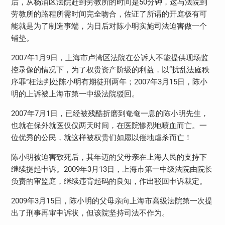
后，从杨浦区法院赶到劳教所的时间是
50
分钟，这与法院到
劳教所的路程所需时间完全吻合，佐证了所谓的开庭极有可
能就是为了制造事端，为日后对陈小明实施司法迫害做一个
铺垫。
2007
年
1
月
9
日，上海市卢湾区法院在公诉人不能提供现场监
控录像的情况下，为了权贵资产阶级的利益，以“扰乱法庭秩
序罪”枉法判处陈小明有期徒刑两年；
2007
年
3
月
15
日，陈小
明的上诉被上海市第一中级法院驳回。
2007
年
7
月
1
日，已经被残酷折磨到奄奄一息的陈小明先生，
也就在保外就医仅仅两天时间，在医院惨烈地喷血而亡。一
位优秀的公民，就这样被权贵们如愿以偿地虐杀而亡！
陈小明被迫害致死后，其年迈的父母亲在上海人民的支持下
继续提起申诉。
2009
年
3
月
13
日，上海市第一中级法院由院长
负责的审监庭，继续违背起码的良知，作出驳回申诉裁定。
2009
年
3
月
15
日，陈小明的父母亲向上海市高级法院第一次提
出了刑事再审申诉状，但该院坚持司法不作为。