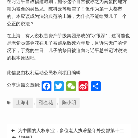
在习近平当政福建时期，如今这个自古被称之为南蛮的地方
却为被冤的吴昌龙、陈科云等昭雪了！但作为第一大都市
的、本应该成为法治典范的上海，为什么不能给我儿子一个
公正的说法？
在上海，有人说权贵资产阶级集团形成的“水很深”，这可能也
是老党员邵金花在儿子被虐杀致死六年后，且诉告无门的情
况下，于党的生日、儿子的祭日被迫向习近平总书记讨说法
的根本原因吧。
此信息由权利运动公民权利项目编辑
Facebook
Twitter
WeChat
Sina
分
分享这篇文章到:
Weibo
享
上海市
邵金花
陈小明
,
,
文
为中国的人权事业，多位老人执著坚守外交部第十二
章