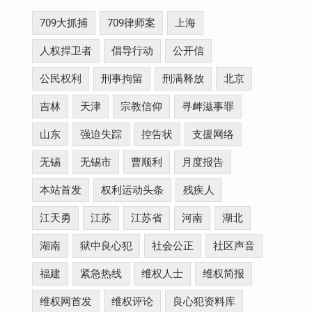
709大抓捕
709律师案
上海
人权捍卫者
倡导行动
公开信
公民权利
刑事拘留
刑满释放
北京
吉林
天津
宗教信仰
寻衅滋事罪
山东
强迫失踪
控告状
支援网络
无锡
无锡市
曹顺利
月度报告
本站首发
权利运动头条
残疾人
江天勇
江苏
江苏省
河南
湖北
湖南
狱中良心犯
社会公正
社区声音
福建
紧急热线
维权人士
维权简报
维权网首发
维权评论
良心犯资料库