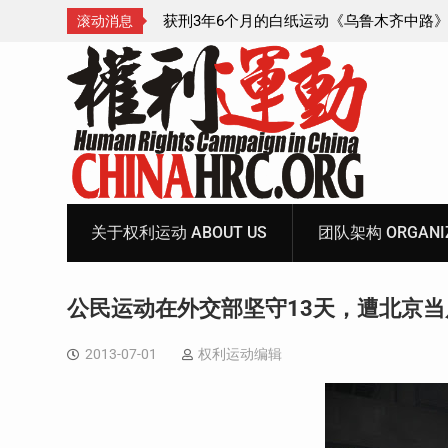
木齐中路》记录片制
陕西公民吕动力申办护照记录
滚动消息
日
Skip
to
content
关于权利运动 ABOUT US
团队架构 ORGANIZ
公民运动在外交部坚守13天，遭北京当
2013-07-01
权利运动编辑