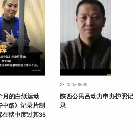
2026-08-09
个月的白纸运动
陕西公民吕动力申办护照记
齐中路》记录片制
录
霖在狱中度过其35