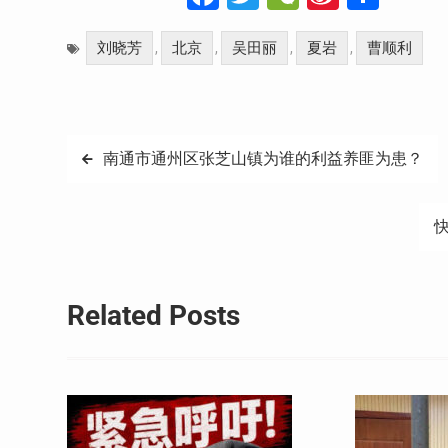
Weibo
享
刘晓芳
北京
吴田丽
夏岩
曹顺利
,
,
,
,
文
南通市通州区张芝山镇为谁的利益养匪为患？
章
导
航
Related Posts