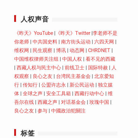
Youtube
人权声音
《昨天》YouTube
|
《昨天》Twitter
|
李老师不是
你老师
|
中共国史料
|
南方街头运动
|
六四天网
|
维权网
|
民生观察
|
博讯
|
动态网
|
CHRDNET
|
中国维权律师关注组
|
中国人权
|
看不见的西藏
|
西藏人权与民主中心
|
前线卫士
|
国际特赦
|
人
权观察
|
良心之友
|
台湾民主基金会
|
北京爱知
行
|
传知行
|
公盟许志永
|
新公民运动
|
独立媒
体
|
全球之声
|
安全工具箱
|
西藏行动中心
|
维
吾尔在线
|
西藏之声
|
对话基金会
|
玫瑰中国
|
良心之友
|
参与
|
中國政治犯關注
标签