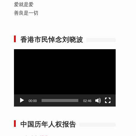
爱就是爱
善良是一切
香港市民悼念刘晓波
视
频
播
放
器
00:00
02:46
中国历年人权报告