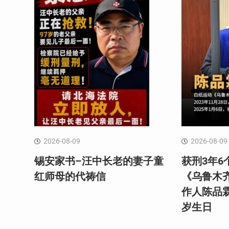
2026-08-09
2026-08-09
锡安家书–汪中长老的妻子童
获刑3年6
红⁩师母的代祷信
《乌鲁木
作人陈品
岁生日