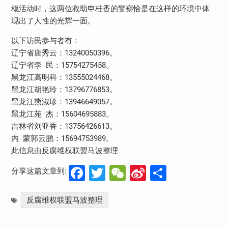
稳活动时，这两位救助申桂香的警察恰是在这样的环境中体
现出了人性的光辉一面。
以下访民参与者有：
辽宁省唐秀云：13240050396。
辽宁省李 民：15754275458。
黑龙江高明科：13555024468。
黑龙江胡艳玲：13796776853。
黑龙江熊淑珍：13946649057。
黑龙江苑 杰：15604695883。
吉林省刘亚香：13756426613。
内 蒙郭云鹏：15694753989。
此信息由反腐维权联盟马波整理
Facebook
Twitter
WeChat
Sina
分
分享这篇文章到:
Weibo
享
反腐维权联盟马波整理