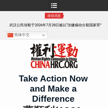
滚动消息
察以
武汉公民张毅于2026年7月28日被以“涉嫌煽动分裂国家罪”
执行逮捕 目前羁押在拉萨市看守所
简体中文
Skip
to
content
Take Action Now
and Make a
Difference