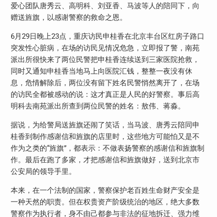
爱心团队唐秀云、高明科、刘亚香、马波等人的陪同下，向
赠送旌旗，以感谢警察的救命之恩。
6月29日晚上23点，重庆访民申桂香在北京丰台区红房子路口
突发性心脏病，在场的访民见情况危急，立即报了警，南苑
派出所很快来了两位民警把申桂香连续送到三家医院抢救，
同时又通知申桂香当地马上向医院汇钱，整整一夜没有休
息，危情解除后，两位没有留下姓名民警悄然离开了，在场
的访民全都被感动的说：这才真正是人民的好警察。事后高
明科去南苑派出所查到两位民警的姓名：敖伟、蒋淼。
据说，为给警局送旌旗还闹了笑话，当马波、唐秀云陪同申
桂香到制作感谢信和旌旗的店里时，这些地方可能怕又是不
作为之类的“旌旗”，都表示：不做表扬警察的感谢信和旌旗制
作。最后在跑了多家，才把感谢信和旌旗做好，送到北京市
公安局的领导手里。
本来，在一个法制的国家，警察保护老百姓生命财产安全是
一种天然的职责。但在权贵资产阶级统治的地区，绝大多数
警察作为执行者，身不由己都参与非法的征地拆迁、强力维