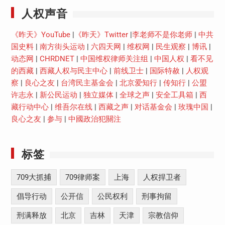
人权声音
《昨天》YouTube
|
《昨天》Twitter
|
李老师不是你老师
|
中共
国史料
|
南方街头运动
|
六四天网
|
维权网
|
民生观察
|
博讯
|
动态网
|
CHRDNET
|
中国维权律师关注组
|
中国人权
|
看不见
的西藏
|
西藏人权与民主中心
|
前线卫士
|
国际特赦
|
人权观
察
|
良心之友
|
台湾民主基金会
|
北京爱知行
|
传知行
|
公盟
许志永
|
新公民运动
|
独立媒体
|
全球之声
|
安全工具箱
|
西
藏行动中心
|
维吾尔在线
|
西藏之声
|
对话基金会
|
玫瑰中国
|
良心之友
|
参与
|
中國政治犯關注
标签
709大抓捕
709律师案
上海
人权捍卫者
倡导行动
公开信
公民权利
刑事拘留
刑满释放
北京
吉林
天津
宗教信仰