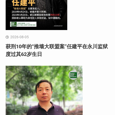
2026-08-05
获刑10年的“推墙大联盟案”任建平在永川监狱
度过其62岁生日