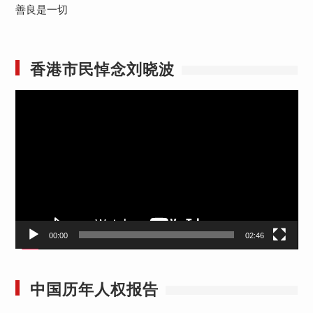
善良是一切
香港市民悼念刘晓波
视
频
播
放
器
00:00
02:46
中国历年人权报告