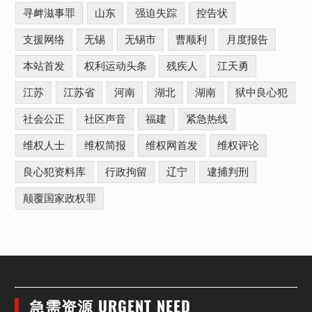
寻衅滋事罪
山东
强迫失踪
控告状
支援网络
无锡
无锡市
曹顺利
月度报告
本站首发
权利运动头条
残疾人
江天勇
江苏
江苏省
河南
湖北
湖南
狱中良心犯
社会公正
社区声音
福建
紧急热线
维权人士
维权简报
维权网首发
维权评论
良心犯资料库
行政拘留
辽宁
逮捕判刑
颠覆国家政权罪
急需资源 URGENT NEED