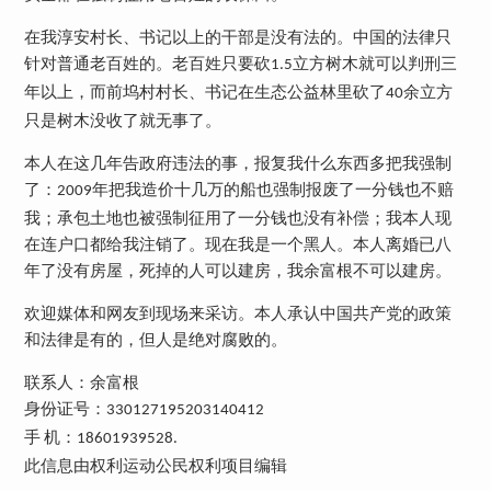
在我淳安村长、书记以上的干部是没有法的。中国的法律只
针对普通老百姓的。老百姓只要砍
立方树木就可以判刑三
1.5
年以上，而前坞村村长、书记在生态公益林里砍了
余立方
40
只是树木没收了就无事了。
本人在这几年告政府违法的事，报复我什么东西多把我强制
了：
年把我造价十几万的船也强制报废了一分钱也不赔
2009
我；承包土地也被强制征用了一分钱也没有补偿；我本人现
在连户口都给我注销了。现在我是一个黑人。本人离婚已八
年了没有房屋，死掉的人可以建房，我余富根不可以建房。
欢迎媒体和网友到现场来采访。本人承认中国共产党的政策
和法律是有的，但人是绝对腐败的。
联系人：余富根
身份证号：
330127195203140412
手
机：
18601939528.
此信息由权利运动公民权利项目编辑