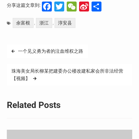
Facebook
Twitter
WeChat
Sina
分
分享这篇文章到:
Weibo
享
余富根
浙江
淳安县
,
,
文
一个见义勇为者的泣血维权之路
章
导
珠海美女局长柳某把建委办公楼改建私家会所非法经营
航
【视频】
Related Posts