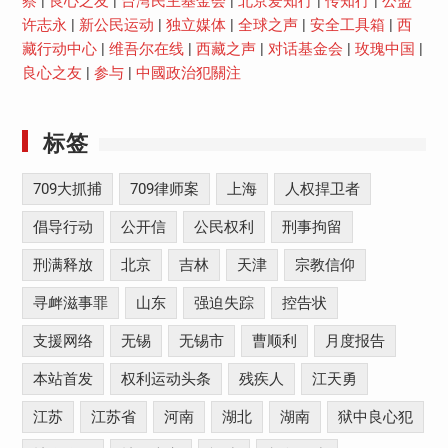
察
|
良心之友
|
台湾民主基金会
|
北京爱知行
|
传知行
|
公盟
许志永
|
新公民运动
|
独立媒体
|
全球之声
|
安全工具箱
|
西
藏行动中心
|
维吾尔在线
|
西藏之声
|
对话基金会
|
玫瑰中国
|
良心之友
|
参与
|
中國政治犯關注
标签
709大抓捕
709律师案
上海
人权捍卫者
倡导行动
公开信
公民权利
刑事拘留
刑满释放
北京
吉林
天津
宗教信仰
寻衅滋事罪
山东
强迫失踪
控告状
支援网络
无锡
无锡市
曹顺利
月度报告
本站首发
权利运动头条
残疾人
江天勇
江苏
江苏省
河南
湖北
湖南
狱中良心犯