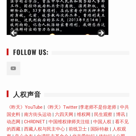
FOLLOW US:
Youtube
人权声音
《昨天》YouTube
|
《昨天》Twitter
|
李老师不是你老师
|
中共
国史料
|
南方街头运动
|
六四天网
|
维权网
|
民生观察
|
博讯
|
动态网
|
CHRDNET
|
中国维权律师关注组
|
中国人权
|
看不见
的西藏
|
西藏人权与民主中心
|
前线卫士
|
国际特赦
|
人权观