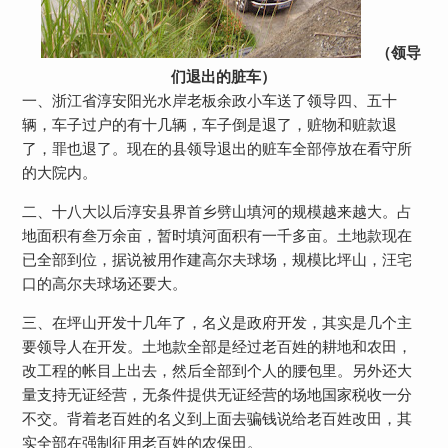
（领导
们退出的脏车）
一、浙江省淳安阳光水岸老板余政小车送了领导四、五十
辆，车子过户的有十几辆，车子倒是退了，赃物和赃款退
了，罪也退了。现在的县领导退出的赃车全部停放在看守所
的大院内。
二、十八大以后淳安县界首乡劈山填河的规模越来越大。占
地面积有叁万余亩，暂时填河面积有一千多亩。土地款现在
已全部到位，据说被用作建高尔夫球场，规模比坪山，汪宅
口的高尔夫球场还要大。
三、在坪山开发十几年了，名义是政府开发，其实是几个主
要领导人在开发。土地款全部是经过老百姓的耕地和农田，
改工程的帐目上出去，然后全部到个人的腰包里。另外还大
量支持无证经营，无条件提供无证经营的场地国家税收一分
不交。背着老百姓的名义到上面去骗钱说给老百姓改田，其
实全部在强制征用老百姓的农保田。