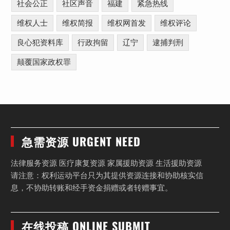
社会公正
社区声音
福建
紧急热线
维权人士
维权简报
维权网首发
维权评论
良心犯资料库
行政拘留
辽宁
逮捕判刑
颠覆国家政权罪
急需资源 URGENT NEED
法律服务资源 医疗康复资源 家属援助资源 生活援助资源
请注意：权利运动平台只为其提供资源连接和协助核实信
息，不协助转账和经手资金捐赠或者转赠事宜。
在线投稿 ONLINE SUBMIT