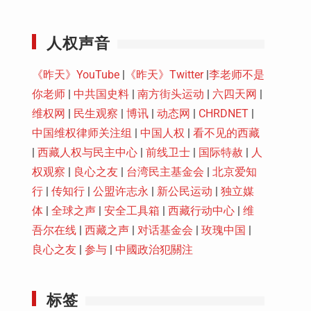
Youtube
人权声音
《昨天》YouTube
|
《昨天》Twitter
|
李老师不是
你老师
|
中共国史料
|
南方街头运动
|
六四天网
|
维权网
|
民生观察
|
博讯
|
动态网
|
CHRDNET
|
中国维权律师关注组
|
中国人权
|
看不见的西藏
|
西藏人权与民主中心
|
前线卫士
|
国际特赦
|
人
权观察
|
良心之友
|
台湾民主基金会
|
北京爱知
行
|
传知行
|
公盟许志永
|
新公民运动
|
独立媒
体
|
全球之声
|
安全工具箱
|
西藏行动中心
|
维
吾尔在线
|
西藏之声
|
对话基金会
|
玫瑰中国
|
良心之友
|
参与
|
中國政治犯關注
标签