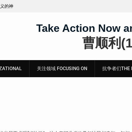
无锡市新吴区江溪街道访民顾玲娣书面涉黑涉恶刑事
案无人理
Take Action Now a
曹顺利(19
ATIONAL
关注领域 FOCUSING ON
抗争者们THE RE