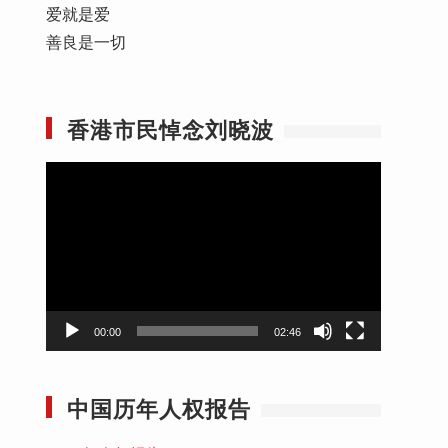
爱就是爱
善良是一切
自
香港市民悼念刘晓波
视
频
播
放
器
00:00
02:46
中国历年人权报告