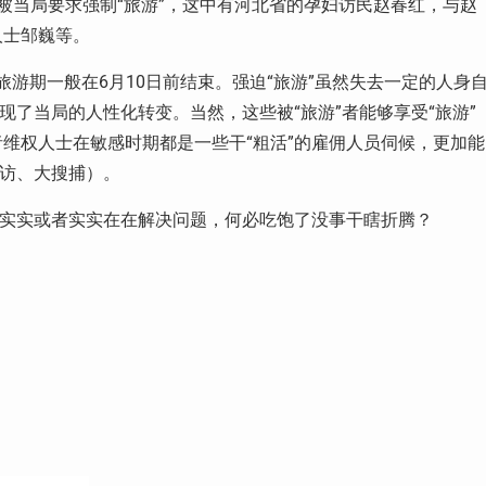
被当局要求强制“旅游”，这中有河北省的孕妇访民赵春红，与赵
人士邹巍等。
旅游期一般在6月10日前结束。强迫“旅游”虽然失去一定的人身
现了当局的人性化转变。当然，这些被“旅游”者能够享受“旅游”
维权人士在敏感时期都是一些干“粗活”的雇佣人员伺候，更加能
劫访、大搜捕）。
踏实实或者实实在在解决问题，何必吃饱了没事干瞎折腾？