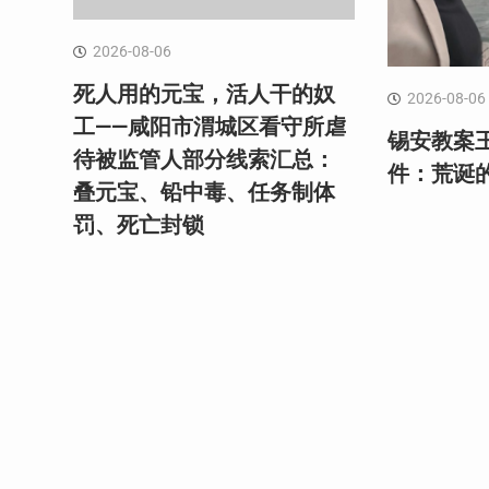
2026-08-06
死人用的元宝，活人干的奴
2026-08-06
工——咸阳市渭城区看守所虐
锡安教案
待被监管人部分线索汇总：
件：荒诞
叠元宝、铅中毒、任务制体
罚、死亡封锁