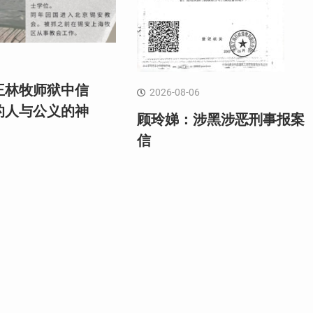
王林牧师狱中信
2026-08-06
的人与公义的神
顾玲娣：涉黑涉恶刑事报案
信