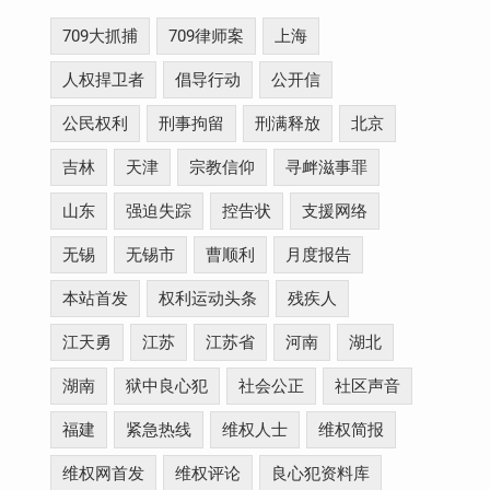
709大抓捕
709律师案
上海
人权捍卫者
倡导行动
公开信
公民权利
刑事拘留
刑满释放
北京
吉林
天津
宗教信仰
寻衅滋事罪
山东
强迫失踪
控告状
支援网络
无锡
无锡市
曹顺利
月度报告
本站首发
权利运动头条
残疾人
江天勇
江苏
江苏省
河南
湖北
湖南
狱中良心犯
社会公正
社区声音
福建
紧急热线
维权人士
维权简报
维权网首发
维权评论
良心犯资料库