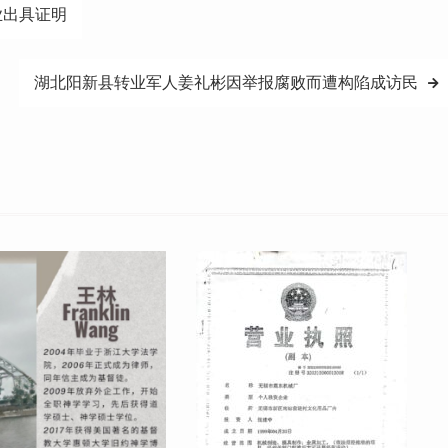
业出具证明
湖北阳新县转业军人姜礼彬因举报腐败而遭构陷成访民