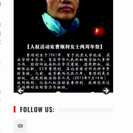
因
房
源
定
罪
侵
不
FOLLOW US: