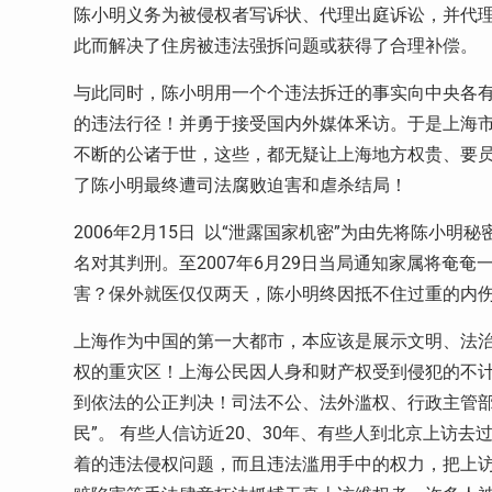
陈小明义务为被侵权者写诉状、代理出庭诉讼，并代
此而解决了住房被违法强拆问题或获得了合理补偿。
与此同时，陈小明用一个个违法拆迁的事实向中央各
的违法行径！并勇于接受国内外媒体釆访。于是上海市
不断的公诸于世，这些，都无疑让上海地方权贵、要
了陈小明最终遭司法腐败迫害和虐杀结局！
2006年2月15日 以“泄露国家机密”为由先将陈小
名对其判刑。至2007年6月29日当局通知家属将奄
害？保外就医仅仅两天，陈小明终因抵不住过重的内
上海作为中国的第一大都市，本应该是展示文明、法
权的重灾区！上海公民因人身和财产权受到侵犯的不
到依法的公正判决！司法不公、法外滥权、行政主管部
民”。 有些人信访近20、30年、有些人到北京上访去
着的违法侵权问题，而且违法滥用手中的权力，把上访