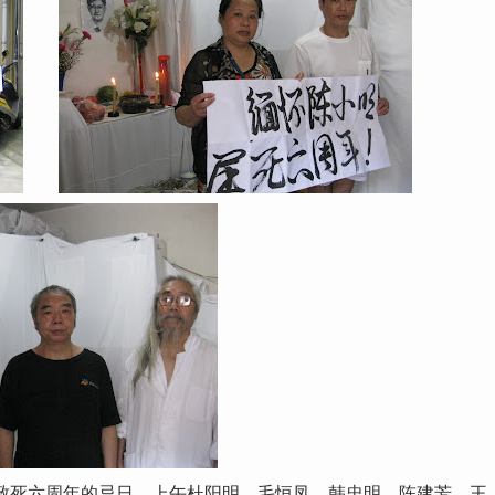
害致死六周年的忌日。上午杜阳明、毛恒凤、韩忠明、陈建芳、王