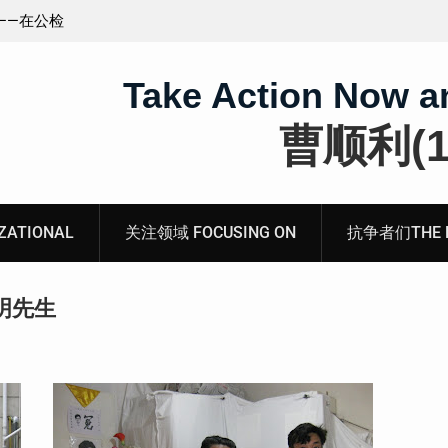
王藏：颠倒黑白，推卸责任，继续为村支书恶行当保
伞 ——追究「王浩溺死事件」【进展之六】
Take Action Now a
曹顺利(19
ATIONAL
关注领域 FOCUSING ON
抗争者们THE RE
明先生