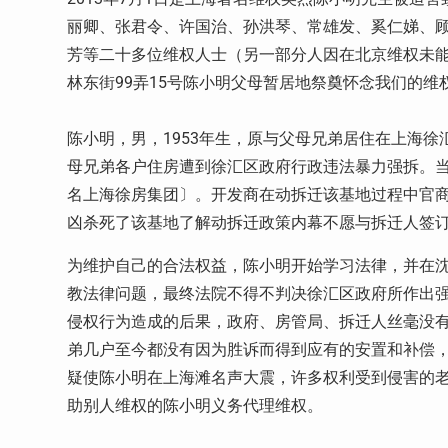
丽卿、张君令、许国治、孙洪琴、常雄发、奚仁娣、
芳等二十多位维权人士（另一部分人因在北京维权未
林东街99弄15号陈小明父母暂居地祭奠怀念我们的维
陈小明，男，1953年生，原与父母兄弟居住在上海徐汇
母兄弟各户住房遭到徐汇区政府行政违法暴力强拆。
名上海徐房集团〕。开发商在动拆迁该基地过程中官
凶杀死了该基地了解动拆迁政策内幕不愿与拆迁人签
为维护自己的合法权益，陈小明开始学习法律，并在
教法律问题，最终法院不得不判决徐汇区政府所作出
侵权行为造成的后果，政府、房管局、拆迁人丝毫没
弟几户至今都没有因为胜诉而得到应有的安置和补偿
疑使陈小明在上海滩名声大震，许多权利受到侵害的
助别人维权的陈小明义务代理维权。