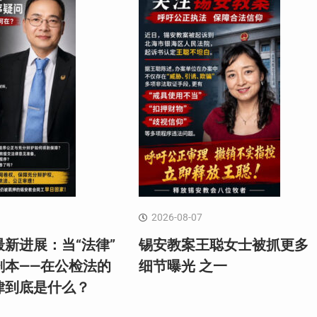
2026-08-07
新进展：当“法律”
锡安教案王聪女士被抓更多
剧本——在公检法的
细节曝光 之一
律到底是什么？