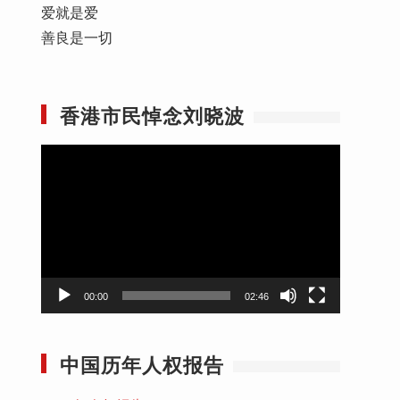
爱就是爱
善良是一切
香港市民悼念刘晓波
视
频
播
放
器
00:00
02:46
中国历年人权报告