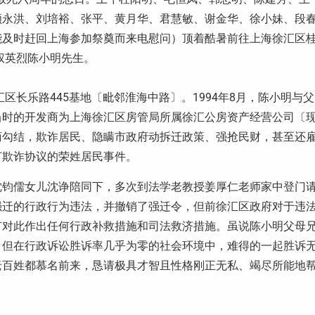
顾永洪、刘培裕、张平、黄月华、君慧敏、谢金华、徐小妹、段
能及时赶回上海参加祭奠而来电慰问）顶着酷暑前往上海徐汇区
权英烈陈小明先生。
区长乐路445基地〔毗邻淮海中路〕。1994年8月，陈小明与父
当时的开发商为上海徐汇区房管局所属徐汇公房资产经营公司〔
商勾结，欺诈居民、隐瞒市政府动拆迁政策、强抢民财，甚至还
订欺诈协议的荣姓居民事件。
沈钧儒女儿沈诤陪同下，多次到法学老教授姜厚仁老师家中登门
强迁的行政行为违法，并撤销了强迁令，但前徐汇区政府对于违
有对此作出任何行政补救措施和司法救济措施。虽说陈小明父母
，但在行政诉讼胜诉率几乎为零的社会环境中，难得的一起胜诉
老百姓都慕名前来，恳请极具才智且性格刚正无私、竭尽所能地