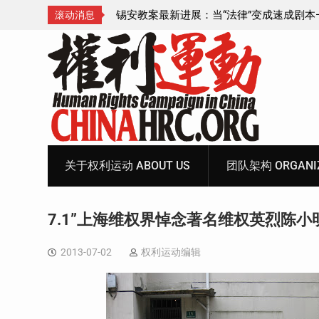
成速成剧本——在公检
锡安教案王聪女士被抓更多细节曝光 之一
滚动消息
Skip
to
content
关于权利运动 ABOUT US
团队架构 ORGANIZ
7.1”上海维权界悼念著名维权英烈陈小
2013-07-02
权利运动编辑