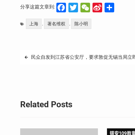
Facebook
Twitter
WeChat
Sina
分
分享这篇文章到:
Weibo
享
上海
著名维权
陈小明
,
,
文
民众自发到江苏省公安厅，要求敦促无锡当局立
章
导
航
Related Posts