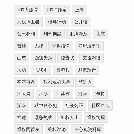
709大抓捕
709律师案
上海
人权捍卫者
倡导行动
公开信
公民权利
刑事拘留
刑满释放
北京
吉林
天津
宗教信仰
寻衅滋事罪
山东
强迫失踪
控告状
支援网络
无锡
无锡市
曹顺利
月度报告
本站首发
权利运动头条
残疾人
江天勇
江苏
江苏省
河南
湖北
湖南
狱中良心犯
社会公正
社区声音
福建
紧急热线
维权人士
维权简报
维权网首发
维权评论
良心犯资料库