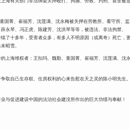
被上海有关部门非法绑架关押殴打、拘捕、劳教、判刑、甚至被
、童国菁、崔福芳、沈莲满、沈永梅被关押在劳教所、看守所、监
、薛永琴、冯正虎、陈建芳、沈洪琴等等，被违法、非法拘禁、
已持续了十多年，受害者众多，有多人不明原因（或离奇）死亡，
尚未昭雪。
中的上海维权者：王扣玛、魏勤、童国菁、崔福芳、沈莲满、沈
于争取自己生存权、住房权利的心来告慰在天之灵的陈小明先生
事业与促进建设中国的法治社会建没所作出的巨大功绩与奉献！