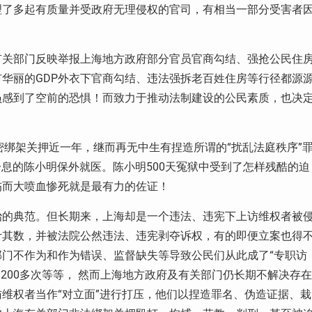
理了多起有质量并受政府无理侵权的官司，有相当一部分受害者
有关部门反映举报上海地方政府部分官员官商勾结、强抢公民住
华丽的GDP外衣下官商勾结、违法强拆老百姓住房等行径都源
员感到了空前的恐惧！而致力于推动法制建设的公民素质，也决
明秘密绑架关押近一年，继而再无中生有捏造所谓的“扰乱法庭秩序”
奄一息的陈小明保外就医。陈小明500天冤狱中受到了怎样残酷的迫
伤而大喷血惨死就是最有力的佐证！
治的典范。但长期来，上海却是一个违法、违宪下上访维权者被
计其数，并被法院公然违法、违宪剥夺诉权，有的即便立案也得
门不作为和作为错误、监督缺失等导致公民们从此成了“专职访
过200多次等等， 然而上海地方政府及有关部门仍长期不解决存在
维权者当作“对立面”进行打压，他们以捏造罪名、伪造证据、栽