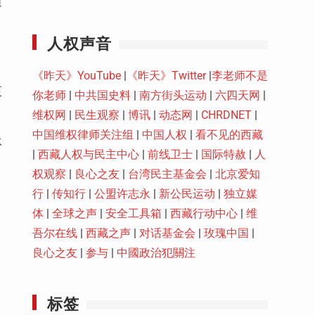
迫
Youtube
人权声音
《昨天》YouTube
|
《昨天》Twitter
|
李老师不是
更
你老师
|
中共国史料
|
南方街头运动
|
六四天网
|
维权网
|
民生观察
|
博讯
|
动态网
|
CHRDNET
|
中国维权律师关注组
|
中国人权
|
看不见的西藏
永
|
西藏人权与民主中心
|
前线卫士
|
国际特赦
|
人
权观察
|
良心之友
|
台湾民主基金会
|
北京爱知
。
行
|
传知行
|
公盟许志永
|
新公民运动
|
独立媒
体
|
全球之声
|
安全工具箱
|
西藏行动中心
|
维
吾尔在线
|
西藏之声
|
对话基金会
|
玫瑰中国
|
良心之友
|
参与
|
中國政治犯關注
标签