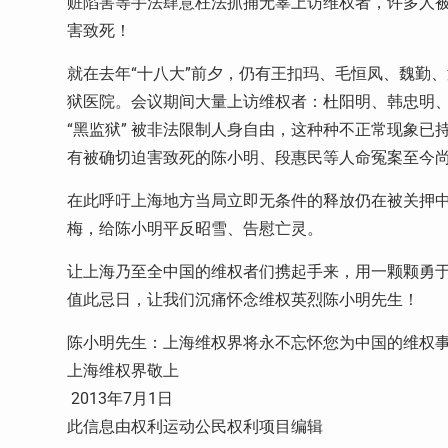
赃陷害等手法肆意枉法抓捕无辜上访维权者，许多人
害致死！
就在去年“十八大”前夕，仍有王扣玛、毛恒凤、魏勤
狱医院。会议期间大量上访维权者：杜阳明、韩忠明
“黑监狱” 被非法限制人身自由，这种种不正常现象
有被确切迫害致死的陈小明、段惠民等人命冤案至今
在此呼吁上海地方当局立即无条件的释放仍在被关押
梅，给陈小明平反昭雪、告慰亡灵。
让上海乃至全中国的维权者们携起手来，用一颗颗勇
值此忌日，让我们沉痛怀念维权英烈陈小明先生！
陈小明先生：上海维权界将永不忘怀您为中国的维权
上海维权界敬上
2013年7月1日
此信息由权利运动公民权利项目编辑