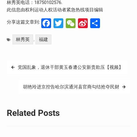
林秀英电话：18750102576.
此信息由权利运动人权活动者紧急热线项目编辑
Facebook
Twitter
WeChat
Sina
分
分享这篇文章到:
Weibo
享
林秀英
福建
,
文
党国乱象，退休干部黄玉春遭公安新贵欺压【视频】
章
导
胡艳玲进京控告哈尔滨通河县官商勾结抢夺民财
航
Related Posts