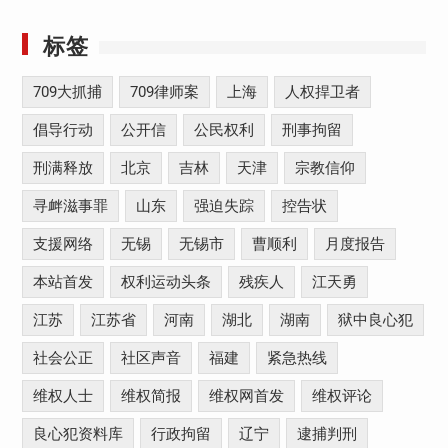
标签
709大抓捕
709律师案
上海
人权捍卫者
倡导行动
公开信
公民权利
刑事拘留
刑满释放
北京
吉林
天津
宗教信仰
寻衅滋事罪
山东
强迫失踪
控告状
支援网络
无锡
无锡市
曹顺利
月度报告
本站首发
权利运动头条
残疾人
江天勇
江苏
江苏省
河南
湖北
湖南
狱中良心犯
社会公正
社区声音
福建
紧急热线
维权人士
维权简报
维权网首发
维权评论
良心犯资料库
行政拘留
辽宁
逮捕判刑