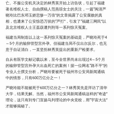
亡。不服公安机关决定的林秀英开始上访告状，引起了福建
著名维权人士、自由撰稿人范燕琼女士的关注，一篇“闽清严
晓玲比巴东邓玉娇悲惨一万倍”的文章揭露了公安腐败的真
相，也遭来了公安惊恐万状的“严打”，引发了“福建三网民”以
及北京维权人士王荔蕻遭判刑等一系列惊天冤案。
福建当局制造以上这一系列惊天冤案的基础是，严晓玲死于4
～5个月的输卵管型宫外孕。但福建当局不仅出尔反尔，也无
意于自证清白，一直坚拒林秀英提出的重新尸检要求。
自从有医学文献记载以来，至今全世界尚未出现过4～5个月
的输卵管型宫外孕大出血死亡的案例！据一位网名“路不平”的
专业人士撰文分析，严晓玲要被死于福州市公安局新闻通稿
中的情形，只有600万亿分之一！
严晓玲能不能被死于600万亿分之一？林秀英先是拜访了清华
大学，结果无解。当然，福州市公安局新闻通稿这样的“奇迹”
理论，这只有到专门宣扬马列理论的中央党校，用“宇宙大法”
才能够揭秘了。