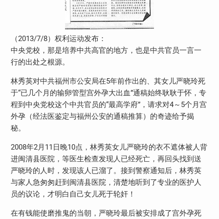
（2013/7/8）权利运动发布：
中央党校，那是培养中共高官的地方，也是中共官员一言一
行的出处之根源。
林秀英对中共福州市公安局在5年前作出的、其女儿严晓玲死
于“已几个月的输卵管型宫外孕大出血”通稿始终耿耿于怀，专
程到中央党校这个中共官员的“最高学府”，请求对4～5个月宫
外孕（经法医鉴定与福州公安的通稿推算）的奇迹给予揭
秘。
2008年2月11日晚10点，林秀英女儿严晓玲的衣不遮体被人背
进闽清县医院，等医生检查发现人已经死亡，再回头找到送
严晓玲的人时，发现该人已溜了。接到警察通知后，林秀英
与家人急匆匆赶到闽清县医院，清楚地听到了专业的医护人
员的议论，才明白自己女儿死于轮奸！
在有钱能使磨推鬼的当朝，严晓玲最后被安排成了宫外孕死