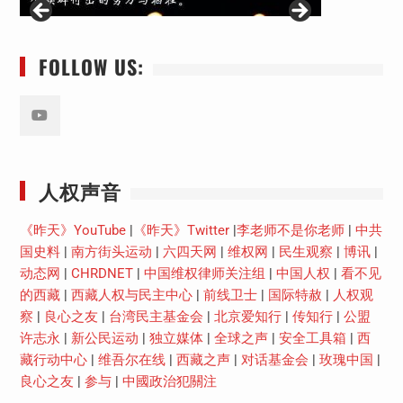
FOLLOW US:
Youtube
人权声音
《昨天》YouTube
|
《昨天》Twitter
|
李老师不是你老师
|
中共
国史料
|
南方街头运动
|
六四天网
|
维权网
|
民生观察
|
博讯
|
动态网
|
CHRDNET
|
中国维权律师关注组
|
中国人权
|
看不见
的西藏
|
西藏人权与民主中心
|
前线卫士
|
国际特赦
|
人权观
察
|
良心之友
|
台湾民主基金会
|
北京爱知行
|
传知行
|
公盟
许志永
|
新公民运动
|
独立媒体
|
全球之声
|
安全工具箱
|
西
藏行动中心
|
维吾尔在线
|
西藏之声
|
对话基金会
|
玫瑰中国
|
良心之友
|
参与
|
中國政治犯關注