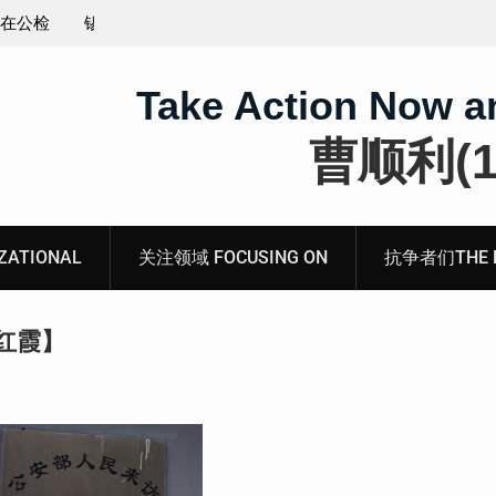
王藏：颠倒黑白，推卸责任，继续为村支书恶行当保
伞 ——追究「王浩溺死事件」【进展之六】
Take Action Now a
曹顺利(19
ATIONAL
关注领域 FOCUSING ON
抗争者们THE RE
红霞】