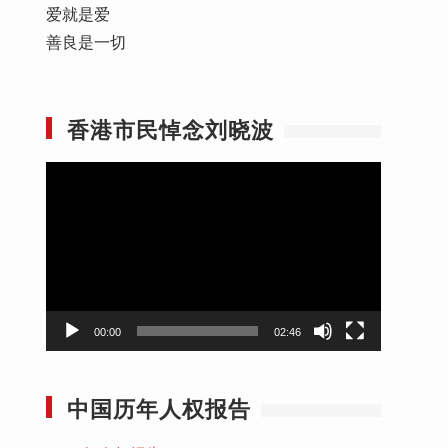
爱就是爱
善良是一切
香港市民悼念刘晓波
视
频
播
放
器
00:00
02:46
中国历年人权报告