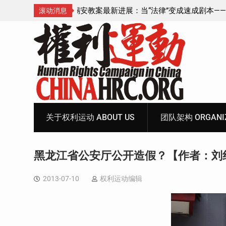
成速成剧本——在公检
锡安教案王聪女士被抓更多细节曝光 之一
滚动消息
Skip
to
content
关于权利运动 ABOUT US
团队架构 ORGANIZ
黑龙江省公安厅公开造假？【作者：刘
2013-07-10
权利运动编辑