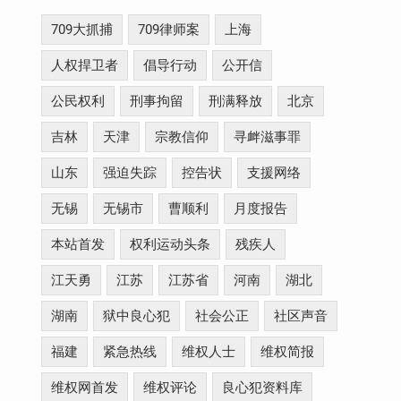
709大抓捕
709律师案
上海
人权捍卫者
倡导行动
公开信
公民权利
刑事拘留
刑满释放
北京
吉林
天津
宗教信仰
寻衅滋事罪
山东
强迫失踪
控告状
支援网络
无锡
无锡市
曹顺利
月度报告
本站首发
权利运动头条
残疾人
江天勇
江苏
江苏省
河南
湖北
湖南
狱中良心犯
社会公正
社区声音
福建
紧急热线
维权人士
维权简报
维权网首发
维权评论
良心犯资料库