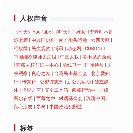
Youtube
人权声音
《昨天》YouTube
|
《昨天》Twitter
|
李老师不是
你老师
|
中共国史料
|
南方街头运动
|
六四天网
|
维权网
|
民生观察
|
博讯
|
动态网
|
CHRDNET
|
中国维权律师关注组
|
中国人权
|
看不见的西藏
|
西藏人权与民主中心
|
前线卫士
|
国际特赦
|
人
权观察
|
良心之友
|
台湾民主基金会
|
北京爱知
行
|
传知行
|
公盟许志永
|
新公民运动
|
独立媒
体
|
全球之声
|
安全工具箱
|
西藏行动中心
|
维
吾尔在线
|
西藏之声
|
对话基金会
|
玫瑰中国
|
良心之友
|
参与
|
中國政治犯關注
标签