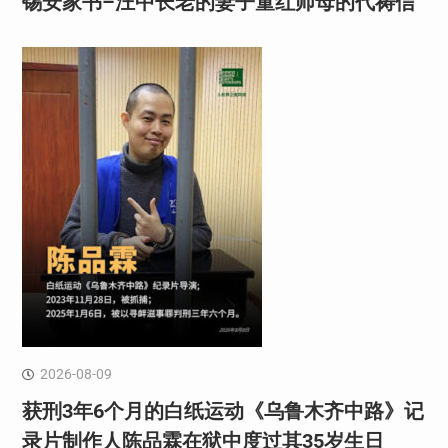
锡安家书–汪中长老的妻子童红⁩师母的代祷信
2026-08-09
获刑3年6个月的白纸运动《乌鲁木齐中路》记
录片制作人陈品霖在狱中度过其35岁生日