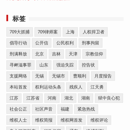
标签
709大抓捕
709律师案
上海
人权捍卫者
倡导行动
公开信
公民权利
刑事拘留
刑满释放
北京
吉林
天津
宗教信仰
寻衅滋事罪
山东
强迫失踪
控告状
支援网络
无锡
无锡市
曹顺利
月度报告
本站首发
权利运动头条
残疾人
江天勇
江苏
江苏省
河南
湖北
湖南
狱中良心犯
社会公正
社区声音
福建
紧急热线
维权人士
维权简报
维权网首发
维权评论