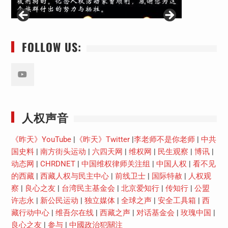
FOLLOW US:
Youtube
人权声音
《昨天》YouTube
|
《昨天》Twitter
|
李老师不是你老师
|
中共
国史料
|
南方街头运动
|
六四天网
|
维权网
|
民生观察
|
博讯
|
动态网
|
CHRDNET
|
中国维权律师关注组
|
中国人权
|
看不见
的西藏
|
西藏人权与民主中心
|
前线卫士
|
国际特赦
|
人权观
察
|
良心之友
|
台湾民主基金会
|
北京爱知行
|
传知行
|
公盟
许志永
|
新公民运动
|
独立媒体
|
全球之声
|
安全工具箱
|
西
藏行动中心
|
维吾尔在线
|
西藏之声
|
对话基金会
|
玫瑰中国
|
良心之友
|
参与
|
中國政治犯關注