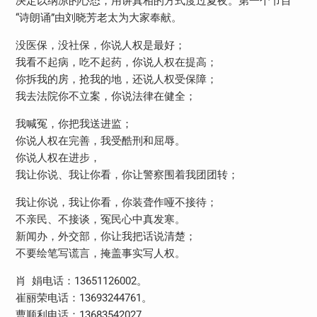
决定以纳凉的心态，用讲真相的方式度过夏夜。第一个节目
“诗朗诵”由刘晓芳老太为大家奉献。
没医保，没社保，你说人权是最好；
我看不起病，吃不起药，你说人权在提高；
你拆我的房，抢我的地，还说人权受保障；
我去法院你不立案，你说法律在健全；
我喊冤，你把我送进监；
你说人权在完善，我受酷刑和屈辱。
你说人权在进步，
我让你说、我让你看，你让警察围着我团团转；
我让你说，我让你看，你装聋作哑不接待；
不亲民、不接谈，冤民心中真发寒。
新闻办，外交部，你让我把话说清楚；
不要绘笔写谎言，掩盖事实写人权。
肖 娟电话：13651126002。
崔丽荣电话：13693244761。
曹顺利电话：13683542027。