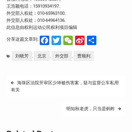
王浩颖电话：15910934197.
外交部人权处：010-65963100.
外交部人权处：010-64964136.
此信息由权利运动公民权利项目编辑
Facebook
Twitter
WeChat
Sina
分
分享这篇文章到:
Weibo
享
刘晓芳
北京
外交部
曹顺利
,
,
,
文
海珠区法院开审区少坤被伤害案，疑与监督公车私用
章
有关
导
航
明知秋老虎，只当是蚂蚱