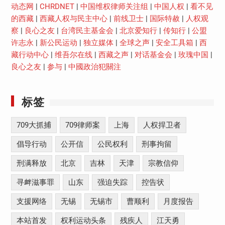
动态网
|
CHRDNET
|
中国维权律师关注组
|
中国人权
|
看不见
的西藏
|
西藏人权与民主中心
|
前线卫士
|
国际特赦
|
人权观
察
|
良心之友
|
台湾民主基金会
|
北京爱知行
|
传知行
|
公盟
许志永
|
新公民运动
|
独立媒体
|
全球之声
|
安全工具箱
|
西
藏行动中心
|
维吾尔在线
|
西藏之声
|
对话基金会
|
玫瑰中国
|
良心之友
|
参与
|
中國政治犯關注
标签
709大抓捕
709律师案
上海
人权捍卫者
倡导行动
公开信
公民权利
刑事拘留
刑满释放
北京
吉林
天津
宗教信仰
寻衅滋事罪
山东
强迫失踪
控告状
支援网络
无锡
无锡市
曹顺利
月度报告
本站首发
权利运动头条
残疾人
江天勇