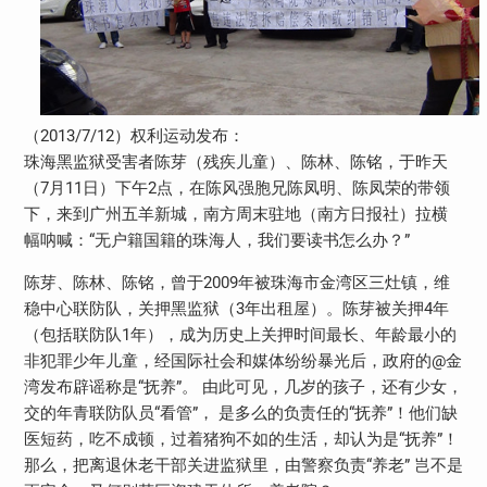
（2013/7/12）权利运动发布：
珠海黑监狱受害者陈芽（残疾儿童）、陈林、陈铭，于昨天
（7月11日）下午2点，在陈风强胞兄陈凤明、陈凤荣的带领
下，来到广州五羊新城，南方周末驻地（南方日报社）拉横
幅呐喊：“无户籍国籍的珠海人，我们要读书怎么办？”
陈芽、陈林、陈铭，曾于2009年被珠海市金湾区三灶镇，维
稳中心联防队，关押黑监狱（3年出租屋）。陈芽被关押4年
（包括联防队1年），成为历史上关押时间最长、年龄最小的
非犯罪少年儿童，经国际社会和媒体纷纷暴光后，政府的@金
湾发布辟谣称是“抚养”。 由此可见，几岁的孩子，还有少女，
交的年青联防队员“看管”， 是多么的负责任的“抚养”！他们缺
医短药，吃不成顿，过着猪狗不如的生活，却认为是“抚养”！
那么，把离退休老干部关进监狱里，由警察负责“养老” 岂不是