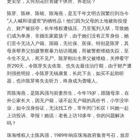
更安全，又何别花巨资建干休所、养老院？
陈芽、陈林、陈铭、陈海燕，是五千年文明古国繁衍到当今
“人人喊和谐盛世”的牺牲品！他们因为父母的土地被衙役侵
占、财产被掠夺，长年维权遭镇压、乃至冤判入狱，导致她
们成为单身、非婚生家庭孩子，由于她们没有正常身份，她
们至今无法入户籍、国籍，无社保、医保。特别是陈芽，其
母亲帮养父拍摄警察暴力劫访视频，而被警察维稳失踪，至
今生不见人，死不见尸。陈芽刚出生养父被维稳，关押看守
所290天，令陈芽失去依靠、也失去最佳治疗期，由于财产遭
到强抢明掠，令陈芽无钱康复，长此下去，如买不起助听
器，也许陈芽将失去听力，终身成为聋哑人。
而陈海燕，是陈风强与前妻所生，今年19岁，跟随母亲，在
外公家长大，因无户籍，读不起无户籍的高价书，小学没毕
业，如今没身份证，无法找工作，常年闭门长叹！叫她一起
上访投诉、举报！她说：老爸上访10多年，你的问题解决
吗？
珠海维权人士陈风强，1989年响应珠海政府集资号召，放弃