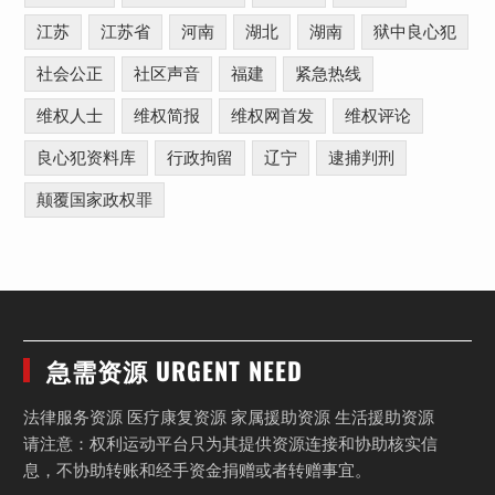
江苏
江苏省
河南
湖北
湖南
狱中良心犯
社会公正
社区声音
福建
紧急热线
维权人士
维权简报
维权网首发
维权评论
良心犯资料库
行政拘留
辽宁
逮捕判刑
颠覆国家政权罪
急需资源 URGENT NEED
法律服务资源 医疗康复资源 家属援助资源 生活援助资源
请注意：权利运动平台只为其提供资源连接和协助核实信
息，不协助转账和经手资金捐赠或者转赠事宜。