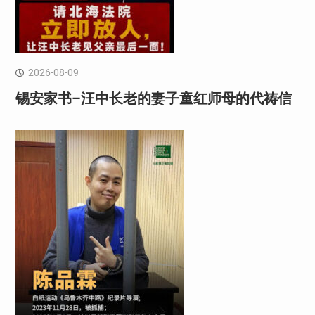
2026-08-09
锡安家书–汪中长老的妻子童红⁩师母的代祷信