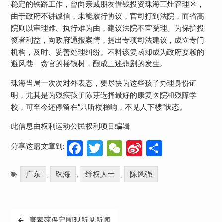
稳定的铁路工作，曾向亲戚朋友借钱投资珠海三灶管理区，
由于政府不讲诚信，未能履行协议，官司打到法院，而省高
院则以审理难、执行难为由，建议法院不宜受理。为保护投
资者利益，向政府通报案情，提出专项司法建议，成立专门
机构，及时、妥善处理纠纷。不料该复函却成为政府耍赖的
避风巷、贪官的摇钱树，酿成上述悲剧的发生。
珠海当局一次次对外表态，要尽快为这些孩子办理身份证
明，尤其是为残疾孩子陈芽选择最好的康复医院和残障学
校，可至今还停留在“只听楼梯响，不见人下楼”状态。
此信息由权利运动公民权利项目编辑
Facebook
Twitter
WeChat
Sina
分
分享这篇文章到:
Weibo
享
广东
珠海
维权人士
陈风强
,
,
,
文
康素萍保定围观所见所闻