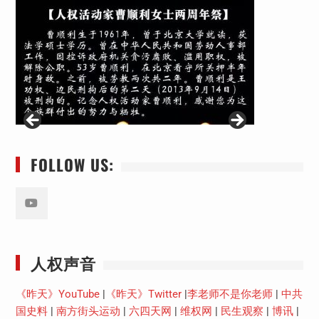
FOLLOW US:
Youtube
人权声音
《昨天》YouTube
|
《昨天》Twitter
|
李老师不是你老师
|
中共
国史料
|
南方街头运动
|
六四天网
|
维权网
|
民生观察
|
博讯
|