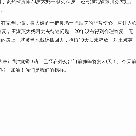
于贵州省贵阳73岁大妈王淑英73岁，还有湖北省张川芬大姐。
复。
没有完全听懂，看大姐的一把鼻涕一把泪哭的非常伤心，真让人
答复，王淑英大妈因丈夫待遇问题，20年没有得到合理答复，无
的路上，就被当地截访抓回去，拘留10天后未释放，对王淑英
人权计划”编撰申请，已经在外交部门前静等答复23天了。今天
苦啦！加油！你们是我们的榜样。