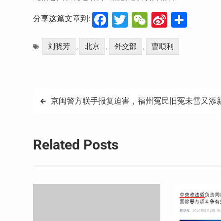
Facebook
Twitter
WeChat
Sina
分
分享这篇文章到:
Weibo
享
刘晓芳
北京
外交部
曹顺利
,
,
,
文
京闽警方联手报复迫害，福州冤民旧冤未雪又添
章
导
Related Posts
航