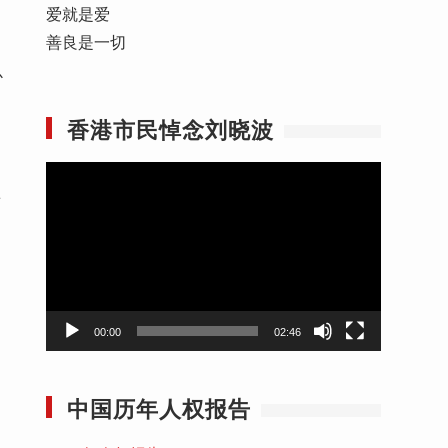
爱就是爱
善良是一切
心
香港市民悼念刘晓波
视
前
频
播
放
器
00:00
02:46
中国历年人权报告