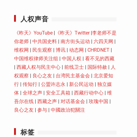
Youtube
人权声音
《昨天》YouTube
|
《昨天》Twitter
|
李老师不是
你老师
|
中共国史料
|
南方街头运动
|
六四天网
|
维权网
|
民生观察
|
博讯
|
动态网
|
CHRDNET
|
中国维权律师关注组
|
中国人权
|
看不见的西藏
|
西藏人权与民主中心
|
前线卫士
|
国际特赦
|
人
权观察
|
良心之友
|
台湾民主基金会
|
北京爱知
行
|
传知行
|
公盟许志永
|
新公民运动
|
独立媒
体
|
全球之声
|
安全工具箱
|
西藏行动中心
|
维
吾尔在线
|
西藏之声
|
对话基金会
|
玫瑰中国
|
良心之友
|
参与
|
中國政治犯關注
标签