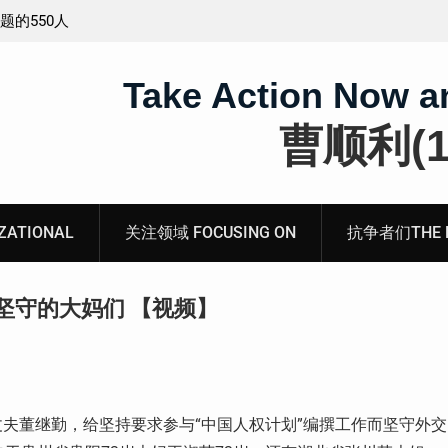
工程师唐志
锡安教案最新进展：当“法律”变成速成剧本——在公检
法的眼里，法律到底是什么？
Take Action Now a
曹顺利(19
ATIONAL
关注领域 FOCUSING ON
抗争者们THE RE
坚守的大妈们 【视频】
夫董继勤，给坚持要求参与“中国人权计划”编撰工作而坚守外交