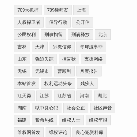
709大抓捕
709律师案
上海
人权捍卫者
倡导行动
公开信
公民权利
刑事拘留
刑满释放
北京
吉林
天津
宗教信仰
寻衅滋事罪
山东
强迫失踪
控告状
支援网络
无锡
无锡市
曹顺利
月度报告
本站首发
权利运动头条
残疾人
江天勇
江苏
江苏省
河南
湖北
湖南
狱中良心犯
社会公正
社区声音
福建
紧急热线
维权人士
维权简报
维权网首发
维权评论
良心犯资料库