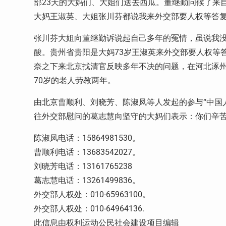
部23天的大妈们、大姐们送去西瓜。董继勤问候了来自
大妈王淑英、大姐张川芬都说我来外交部要人权等答
张川芬大姐向董继勤诉说起自己多年的冤情，虽说我
酸。贵州省贵阳是大妈73岁王淑英来外交部要人权等
奈之下来北京找清官反映多年不决的问题，在河北涿州
70岁的老人劳教两年。
由北京曹顺利、刘晓芳、陈淑凤等人发起的参与“中国
往外交部慰问的葛志慧向坚守的大妈们表示：你们辛
陈淑凤电话：15864981530。
曹顺利电话：13683542027。
刘晓芳电话：13161765238
葛志慧电话：13261499836。
外交部人权处：010-65963100。
外交部人权处：010-64964136.
此信息由权利运动公民社会建设项目编辑