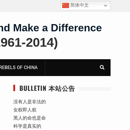
简体中文
王雅军：就《国务院关于出境入境管理的规定》第二条
第三款“劝阻”条款应进行合宪合法性备案审查而致全国
人大常委会法制工作委员会的公开信
nd Make a Difference
61-2014)
BELS OF CHINA
BULLETIN 本站公告
没有人是非法的
女权即人权
黑人的命也是命
科学是真实的