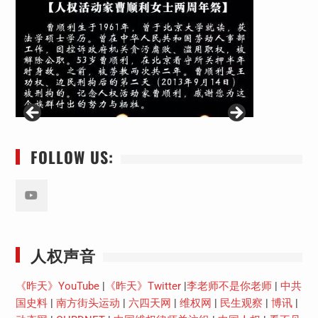
FOLLOW US:
Youtube
人权声音
《昨天》YouTube
|
《昨天》Twitter
|
李老师不是你老师
|
中共
国史料
|
南方街头运动
|
六四天网
|
维权网
|
民生观察
|
博讯
|