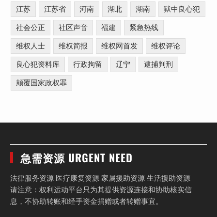
江苏
江苏省
河南
湖北
湖南
狱中良心犯
社会公正
社区声音
福建
紧急热线
维权人士
维权简报
维权网首发
维权评论
良心犯资料库
行政拘留
辽宁
逮捕判刑
颠覆国家政权罪
急需资源 URGENT NEED
法律服务资源 医疗康复资源 家属援助资源 生活援助资源
请注意：权利运动平台只为其提供资源连接和协助核实信
息，不协助转账和经手资金捐赠或者转赠事宜。