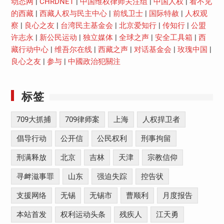
动态网
|
CHRDNET
|
中国维权律师关注组
|
中国人权
|
看不见
的西藏
|
西藏人权与民主中心
|
前线卫士
|
国际特赦
|
人权观
察
|
良心之友
|
台湾民主基金会
|
北京爱知行
|
传知行
|
公盟
许志永
|
新公民运动
|
独立媒体
|
全球之声
|
安全工具箱
|
西
藏行动中心
|
维吾尔在线
|
西藏之声
|
对话基金会
|
玫瑰中国
|
良心之友
|
参与
|
中國政治犯關注
标签
709大抓捕
709律师案
上海
人权捍卫者
倡导行动
公开信
公民权利
刑事拘留
刑满释放
北京
吉林
天津
宗教信仰
寻衅滋事罪
山东
强迫失踪
控告状
支援网络
无锡
无锡市
曹顺利
月度报告
本站首发
权利运动头条
残疾人
江天勇