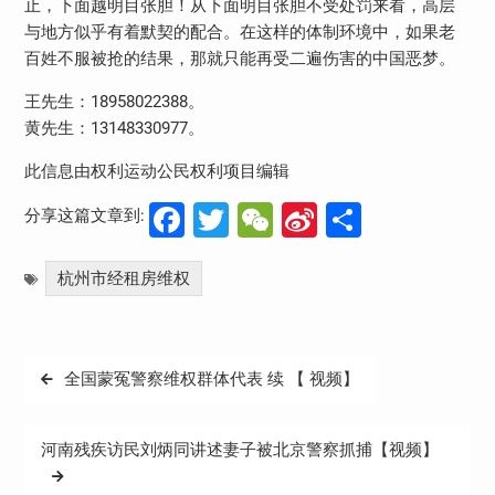
止，下面越明目张胆！从下面明目张胆不受处罚来看，高层
与地方似乎有着默契的配合。在这样的体制环境中，如果老
百姓不服被抢的结果，那就只能再受二遍伤害的中国恶梦。
王先生：18958022388。
黄先生：13148330977。
此信息由权利运动公民权利项目编辑
Facebook
Twitter
WeChat
Sina
分
分享这篇文章到:
Weibo
享
杭州市经租房维权
文
全国蒙冤警察维权群体代表 续 【 视频】
章
导
河南残疾访民刘炳同讲述妻子被北京警察抓捕【视频】
航