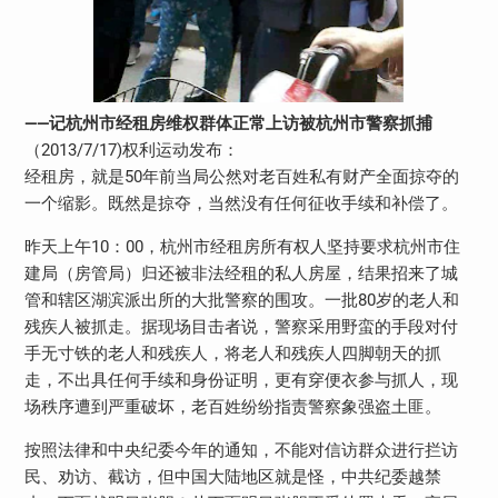
——记杭州市经租房维权群体正常上访被杭州市警察抓捕
（2013/7/17)权利运动发布：
经租房，就是50年前当局公然对老百姓私有财产全面掠夺的
一个缩影。既然是掠夺，当然没有任何征收手续和补偿了。
昨天上午10：00，杭州市经租房所有权人坚持要求杭州市住
建局（房管局）归还被非法经租的私人房屋，结果招来了城
管和辖区湖滨派出所的大批警察的围攻。一批80岁的老人和
残疾人被抓走。据现场目击者说，警察采用野蛮的手段对付
手无寸铁的老人和残疾人，将老人和残疾人四脚朝天的抓
走，不出具任何手续和身份证明，更有穿便衣参与抓人，现
场秩序遭到严重破坏，老百姓纷纷指责警察象强盗土匪。
按照法律和中央纪委今年的通知，不能对信访群众进行拦访
民、劝访、截访，但中国大陆地区就是怪，中共纪委越禁