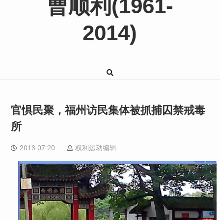
曹顺利(1961-
2014)
官惧民聚，福州访民集体被抓捕囚禁戒毒
所
2013-07-20
权利运动编辑