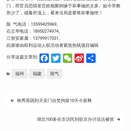
门，而官员恐惧老百姓相聚则缘于坏事做的太多。如今劳教
所少了，戒毒所顶上，看来当局是要将坏事做绝！
陈 气电话：13599425969。
石立琴电话：18950274974。
江智安家属：13799917031。
此谢谢由权利运动人权活动者紧急热线项目编辑
Facebook
Twitter
WeChat
Sina
分
分享这篇文章到:
Weibo
享
福州
福建
陈气
,
,
文
林秀英因到天安门自焚拘留10天今获释
章
导
湖北100多在京访民到驻京办讨说法被抓
航