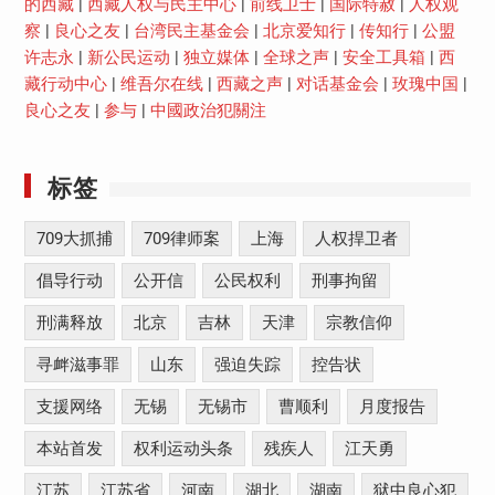
的西藏
|
西藏人权与民主中心
|
前线卫士
|
国际特赦
|
人权观
察
|
良心之友
|
台湾民主基金会
|
北京爱知行
|
传知行
|
公盟
许志永
|
新公民运动
|
独立媒体
|
全球之声
|
安全工具箱
|
西
藏行动中心
|
维吾尔在线
|
西藏之声
|
对话基金会
|
玫瑰中国
|
良心之友
|
参与
|
中國政治犯關注
标签
709大抓捕
709律师案
上海
人权捍卫者
倡导行动
公开信
公民权利
刑事拘留
刑满释放
北京
吉林
天津
宗教信仰
寻衅滋事罪
山东
强迫失踪
控告状
支援网络
无锡
无锡市
曹顺利
月度报告
本站首发
权利运动头条
残疾人
江天勇
江苏
江苏省
河南
湖北
湖南
狱中良心犯