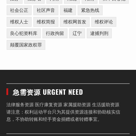
社会公正
社区声音
福建
紧急热线
维权人士
维权简报
维权网首发
维权评论
良心犯资料库
行政拘留
辽宁
逮捕判刑
颠覆国家政权罪
急需资源 URGENT NEED
法律服务资源 医疗康复资源 家属援助资源 生活援助资源
请注意：权利运动平台只为其提供资源连接和协助核实信
息，不协助转账和经手资金捐赠或者转赠事宜。