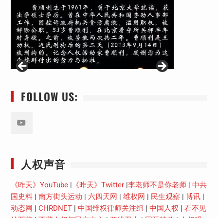
FOLLOW US:
Youtube
人权声音
《昨天》YouTube
|
《昨天》Twitter
|
李老师不是你老师
|
中共
国史料
|
南方街头运动
|
六四天网
|
维权网
|
民生观察
|
博讯
|
动态网
|
CHRDNET
|
中国维权律师关注组
|
中国人权
|
看不见