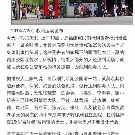
（2013/7/20）权利运动发布：
今天（7月20日）上午10点，是福建冤民例行到省府福州景点
每周一聚的时间，尤其是闯美国大使馆喊冤25位访民被当局
集体刑事拘留后，这些受害者的家属不约而同到本期一聚的
西湖公园吐苦水，诉冤情，结果大部分的人还没到现场，就
被埋伏在各公交车站的特务抓捕，囚禁到禁毒大队。
据维权人士陈气说，自己刚到西湖公园前一站，就莫名其妙
遭到便衣、保安、武警的联合抓捕，强行送到禁毒大队。到
禁毒大队后，发现张晓宏、陈崇金、卞美珠、李奎春、谢小
珍等人已经被囚禁毒大队。不过，林曹邦、曾杰朝、林福
德、唐兆星、石立琴、陈云英、张红、以及被北京当局拘留
20多天的吴京的两个未成年孩子转移到省立医院，拉横幅声
援25位“告洋状”被拘留的勇士，并要求当局不要激化矛盾。
参加本期每周一聚的冤民说：我们老百姓相聚缘于诉告无