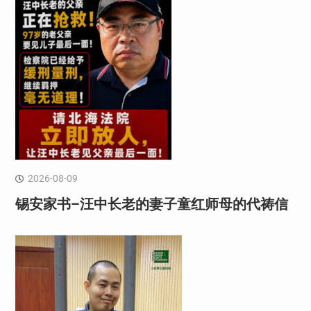
2026-08-09
锡安家书–汪中长老的妻子童红⁩师母的代祷信