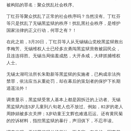
被构陷的罪名：聚众扰乱社会秩序。
丁红芬等聚众扰乱了正常的社会秩序吗？当然没有。丁红芬
等只是扰乱了无锡黑监狱的秩序！扰乱黑社会秩序，是维护
国家法律的正义行动，何罪之有？！
在此之前，
月
日，丁红芬等人从无锡锡山党校黑监狱救出
3
20
李梅芳。无锡维权人士已经多次勇闯黑监狱营救被囚民众，
且连连得胜。无锡当局恼羞成怒，大开杀戒，大肆抓捕维权
人士。
无锡太湖司法所长朱勤新等黑监狱的实施者，已构成非法拘
禁罪，依法应当从重处罚，却在幕后的策划者的保护下长期
逍遥法外！
调查显示，黑监狱受害人基本上都是因拆迁的上访者。无锡
黑监狱内连
岁儿童到八旬老人也不放过。例如，
岁的老人
3
82
周静娟被多次关押；
岁幼童王文辉也难逃厄运。还有黄民菊
3
的控诉材料，指控黑监狱的暴行，声泪俱下，不忍卒读。