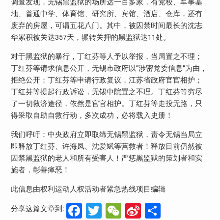
调查发现，无锡黑监狱的场所达一百多家，有党校、军事基
地、普通中学、体育馆、研究所、宾馆、酒店、仓库，还有
废弃的房屋，可谓五花八门。其中，被囚禁时间最长的沈志
华累积被关达
天，辗转关押的黑监狱达
处。
357
11
对于黑监狱的暴行，丁红芬等人予以举报，当局置之不理；
丁红芬等请求信息公开，无锡市政府以“涉密党委信息”为由，
拒绝公开；丁红芬等申请行政复议，江苏省政府官官相护；
丁红芬等提起行政诉讼，无锡中院置之不理。丁红芬等穷尽
了一切救济途径，依然是官官相护。丁红芬等走投无路，只
得采取自助自救行动，多次成功，必将载入史册！
我们呼吁：中央政府立即取缔无锡黑监狱，责令无锡当局立
即释放丁红芬、许海凤、沈爱斌等营救者！释放目前仍然被
囚禁黑监狱的老人和所有受害人！严惩黑监狱的策划者和实
施者，彰善瘅恶！
此信息由权利运动人权活动者紧急热线项目编辑
Facebook
Twitter
WeChat
Sina
分
分享这篇文章到: