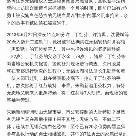
盛等江苏无锡维权人士连续勇闯当局黑监狱，营救被非法拘
禁的上访民众而遭当局抓捕整一个月的时间，目前已知有
位
7
勇士被实施白色恐怖的无锡当局以“扰序”的罪名刑事拘留，余
下的基本都被囚禁在黑监狱中。
年
月
日深夜
点
分许，丁红芬、许海凤、沈爱斌等
2013
6
22
11
50
余人撬开二道铁门，救出被非法拘禁在无锡安镇商务宾馆
20
（黑监狱）的五位受害人，其中包括许海凤的婆婆周静娟
（
岁）、丁红芬的父亲丁永金（
岁）。随后，丁红芬等
82
74
向当地公安机关报警。警察赶到现场进行调查。次日凌晨，
就在警察进行调查的过程中，无锡太湖司法所长朱勤新领着
一伙人闻讯赶到，就在警察眼皮底下，抢走了丁红芬的手
机，数次欲将丁红芬劫持，未果。朱勤新滥用公权力，有恃
无恐地又调来大批黑特勤，将丁红芬等
人劫持。而现场的警
7
察袖手旁观。
朱勤新能够调动由无锡市委、市公安控制的大批特勤？显然
有无锡当局在幕后指挥！果不其然，无锡当局一不做二不
休，连续在无锡实施白色恐怖，至今已有
余位勇闯黑监狱
20
参与营救行动的勇士相继被抓，其中的
位勇士的家属已拿到
7