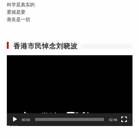
科学是真实的
爱就是爱
善良是一切
香港市民悼念刘晓波
视
频
播
放
器
00:00
02:46