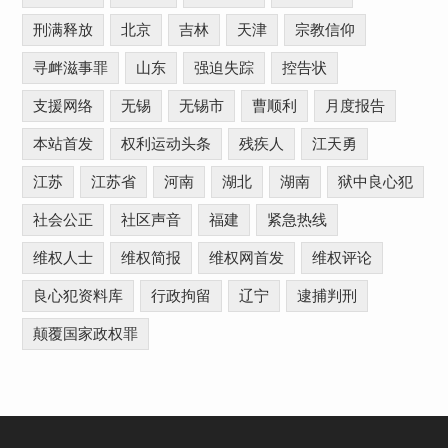
刑满释放
北京
吉林
天津
宗教信仰
寻衅滋事罪
山东
强迫失踪
控告状
支援网络
无锡
无锡市
曹顺利
月度报告
本站首发
权利运动头条
残疾人
江天勇
江苏
江苏省
河南
湖北
湖南
狱中良心犯
社会公正
社区声音
福建
紧急热线
维权人士
维权简报
维权网首发
维权评论
良心犯资料库
行政拘留
辽宁
逮捕判刑
颠覆国家政权罪