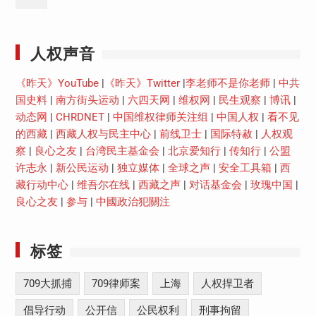
Youtube
人权声音
《昨天》YouTube
|
《昨天》Twitter
|
李老师不是你老师
|
中共
国史料
|
南方街头运动
|
六四天网
|
维权网
|
民生观察
|
博讯
|
动态网
|
CHRDNET
|
中国维权律师关注组
|
中国人权
|
看不见
的西藏
|
西藏人权与民主中心
|
前线卫士
|
国际特赦
|
人权观
察
|
良心之友
|
台湾民主基金会
|
北京爱知行
|
传知行
|
公盟
许志永
|
新公民运动
|
独立媒体
|
全球之声
|
安全工具箱
|
西
藏行动中心
|
维吾尔在线
|
西藏之声
|
对话基金会
|
玫瑰中国
|
良心之友
|
参与
|
中國政治犯關注
标签
709大抓捕
709律师案
上海
人权捍卫者
倡导行动
公开信
公民权利
刑事拘留