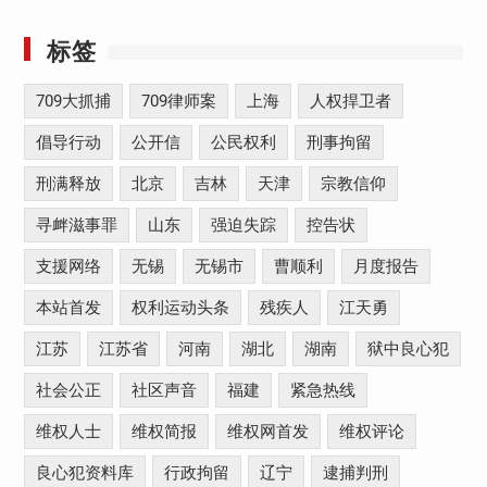
标签
709大抓捕
709律师案
上海
人权捍卫者
倡导行动
公开信
公民权利
刑事拘留
刑满释放
北京
吉林
天津
宗教信仰
寻衅滋事罪
山东
强迫失踪
控告状
支援网络
无锡
无锡市
曹顺利
月度报告
本站首发
权利运动头条
残疾人
江天勇
江苏
江苏省
河南
湖北
湖南
狱中良心犯
社会公正
社区声音
福建
紧急热线
维权人士
维权简报
维权网首发
维权评论
良心犯资料库
行政拘留
辽宁
逮捕判刑