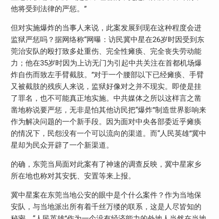
他将受到法律的严惩。”
但对实施爆炸的当事人来说，此案发展到现在这种程度会进
监狱严惩吗？据网络称“网曝：访民冀中星在26岁时因受到东
莞治安队的殴打致多处重伤、完全性瘫痪、完全丧失劳动能
力；他在35岁时因为上访无门为引起中共关注在首都机场爆
炸自伤而致左手臂截肢。”对于一个腰部以下已经瘫痪、手臂
又被截肢的残疾人来说，监狱好像对之并不现实。即使是挂
了罪名，也不可能真正地实施。中共媒体之所以这样言之凿
凿地称说要严惩，无非是怕其他访民把“爆炸”制造世界影响来
作为解决问题的一个新手段。因为面对中央各部委近乎瘫痪
的情况下，民怨没有一个可以流向的渠道。而“人民英雄”冀中
星却为民众开辟了一个新渠道。
的确，东莞当局面对此案有了神速的调查反映，冀中星家乡
所在地也称对其安抚、安置等来上报。
冀中星案在东莞当地公安的眼中是个什么案件？作为当地保
安队，与当地派出所有着千丝万缕的联系，这是人尽皆知的
秘密。“人民英雄”作为一个没有经济能力的外地人当然在当地