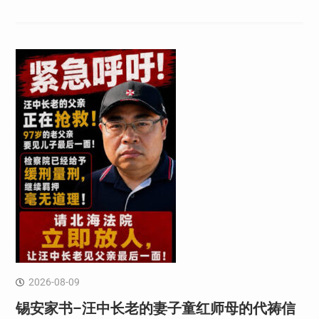
2026-08-09
锡安家书–汪中长老的妻子童红⁩师母的代祷信