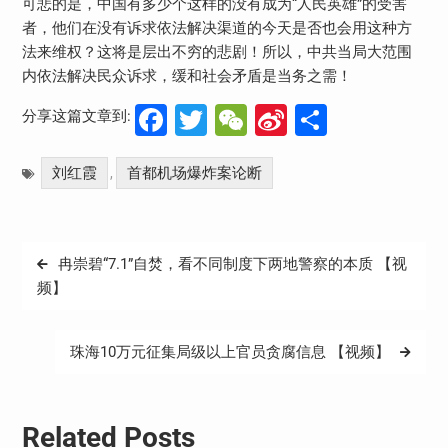
可悲的是，中国有多少个这样的没有成为“人民英雄”的受害
者，他们在没有诉求依法解决渠道的今天是否也会用这种方
法来维权？这将是层出不穷的悲剧！所以，中共当局大范围
内依法解决民众诉求，缓和社会矛盾是当务之需！
Facebook
Twitter
WeChat
Sina
分
分享这篇文章到:
Weibo
享
刘红霞
首都机场爆炸案论断
,
文
冉崇碧“7.1”自焚，看不同制度下两地警察的本质 【视
章
频】
导
航
珠海10万元征集局级以上官员贪腐信息 【视频】
Related Posts