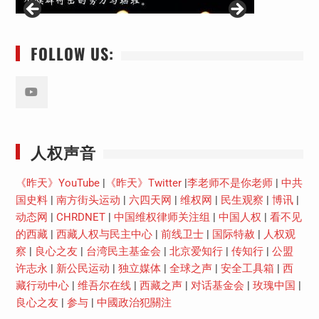
FOLLOW US:
Youtube
人权声音
《昨天》YouTube
|
《昨天》Twitter
|
李老师不是你老师
|
中共
国史料
|
南方街头运动
|
六四天网
|
维权网
|
民生观察
|
博讯
|
动态网
|
CHRDNET
|
中国维权律师关注组
|
中国人权
|
看不见
的西藏
|
西藏人权与民主中心
|
前线卫士
|
国际特赦
|
人权观
察
|
良心之友
|
台湾民主基金会
|
北京爱知行
|
传知行
|
公盟
许志永
|
新公民运动
|
独立媒体
|
全球之声
|
安全工具箱
|
西
藏行动中心
|
维吾尔在线
|
西藏之声
|
对话基金会
|
玫瑰中国
|
良心之友
|
参与
|
中國政治犯關注