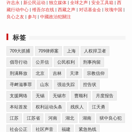
许志永
|
新公民运动
|
独立媒体
|
全球之声
|
安全工具箱
|
西
藏行动中心
|
维吾尔在线
|
西藏之声
|
对话基金会
|
玫瑰中国
|
良心之友
|
参与
|
中國政治犯關注
标签
709大抓捕
709律师案
上海
人权捍卫者
倡导行动
公开信
公民权利
刑事拘留
刑满释放
北京
吉林
天津
宗教信仰
寻衅滋事罪
山东
强迫失踪
控告状
支援网络
无锡
无锡市
曹顺利
月度报告
本站首发
权利运动头条
残疾人
江天勇
江苏
江苏省
河南
湖北
湖南
狱中良心犯
社会公正
社区声音
福建
紧急热线