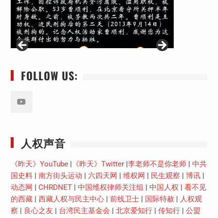
FOLLOW US:
Youtube
人权声音
《昨天》YouTube
|
《昨天》Twitter
|
李老师不是你老师
|
中共
国史料
|
南方街头运动
|
六四天网
|
维权网
|
民生观察
|
博讯
|
动态网
|
CHRDNET
|
中国维权律师关注组
|
中国人权
|
看不见
的西藏
|
西藏人权与民主中心
|
前线卫士
|
国际特赦
|
人权观
察
|
良心之友
|
台湾民主基金会
|
北京爱知行
|
传知行
|
公盟