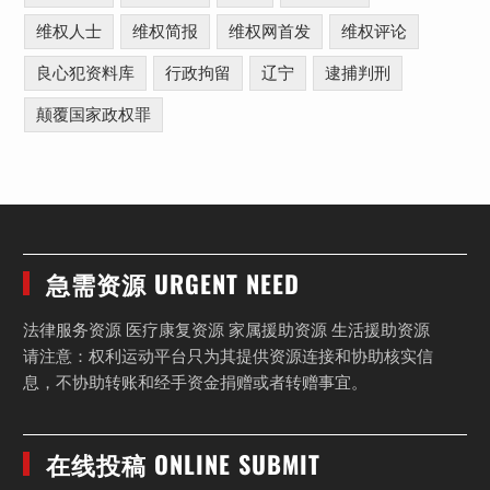
维权人士
维权简报
维权网首发
维权评论
良心犯资料库
行政拘留
辽宁
逮捕判刑
颠覆国家政权罪
急需资源 URGENT NEED
法律服务资源 医疗康复资源 家属援助资源 生活援助资源
请注意：权利运动平台只为其提供资源连接和协助核实信
息，不协助转账和经手资金捐赠或者转赠事宜。
在线投稿 ONLINE SUBMIT