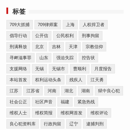
标签
709大抓捕
709律师案
上海
人权捍卫者
倡导行动
公开信
公民权利
刑事拘留
刑满释放
北京
吉林
天津
宗教信仰
寻衅滋事罪
山东
强迫失踪
控告状
支援网络
无锡
无锡市
曹顺利
月度报告
本站首发
权利运动头条
残疾人
江天勇
江苏
江苏省
河南
湖北
湖南
狱中良心犯
社会公正
社区声音
福建
紧急热线
维权人士
维权简报
维权网首发
维权评论
良心犯资料库
行政拘留
辽宁
逮捕判刑