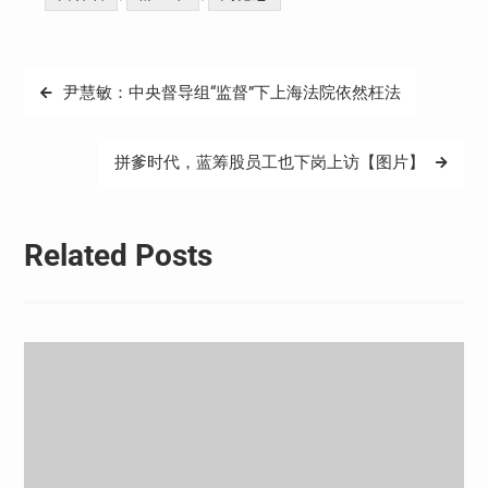
文
尹慧敏：中央督导组“监督”下上海法院依然枉法
章
导
拼爹时代，蓝筹股员工也下岗上访【图片】
航
Related Posts