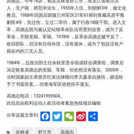
高德志，今年76岁，籍贯吉林省舒兰市，黑龙江省哈尔滨
人，无户籍，师范毕业生，1955年入伍，到朝鲜3年，做文化
教员。1958年回国后跟随兰州军区21军61师到青藏高原平叛
剿匪4年，负过伤，立过二等功，属于行政18级干部。进入文
革，高德志因为被认定站错革命队伍而受到迫害，成为了反
革命，开除党籍、军籍。1978年，反革命高德志被平反了，
收回部队，但没有任何补偿，没有退休，成为了包括没有户
籍在内的三无人员。
1984年，总政治部主任余秋里责令组成联合调查组，调查后
决定恢复高德志的党籍、军籍，但依然没有落实。2005年，
当时国家副主席曾庆红派法律顾问李天森亲自接待，据说给
予了书面答复……但青海军区依然拒不落实。
高德志电话：13241999504。
此信息由权利运动人权活动者紧急热线项目编辑
Facebook
Twitter
WeChat
Sina
分
分享这篇文章到:
Weibo
享
吉林省
舒兰市
高德志
,
,