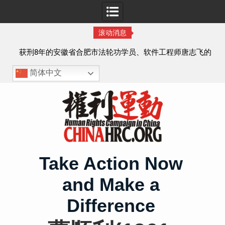
滚动消息
实名
获刑8年的安徽省合肥市法轮功学员、软件工程师唐志飞的
案情及简历
简体中文
Skip
to
content
Take Action Now
and Make a
Difference