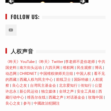
FOLLOW US:
Youtube
人权声音
《昨天》YouTube
|
《昨天》Twitter
|
李老师不是你老师
|
中共
国史料
|
南方街头运动
|
六四天网
|
维权网
|
民生观察
|
博讯
|
动态网
|
CHRDNET
|
中国维权律师关注组
|
中国人权
|
看不见
的西藏
|
西藏人权与民主中心
|
前线卫士
|
国际特赦
|
人权观
察
|
良心之友
|
台湾民主基金会
|
北京爱知行
|
传知行
|
公盟
许志永
|
新公民运动
|
独立媒体
|
全球之声
|
安全工具箱
|
西
藏行动中心
|
维吾尔在线
|
西藏之声
|
对话基金会
|
玫瑰中国
|
良心之友
|
参与
|
中國政治犯關注