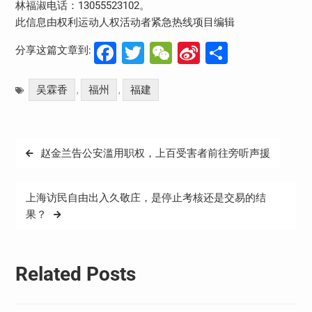
林福淑电话：13055523102。
此信息由权利运动人权活动者紧急热线项目编辑
Facebook
Twitter
WeChat
Sina
分
分享这篇文章到:
Weibo
享
吴霖香
福州
福建
,
,
文
赵金兰告公安滥用职权，上百受害者前往旁听声援
章
导
上海访民自由出入久敬庄，是停止考核还是交易的结
航
果？
Related Posts