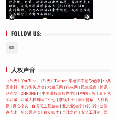
FOLLOW US:
Youtube
人权声音
《昨天》YouTube
|
《昨天》Twitter
|
李老师不是你老师
|
中共
国史料
|
南方街头运动
|
六四天网
|
维权网
|
民生观察
|
博讯
|
动态网
|
CHRDNET
|
中国维权律师关注组
|
中国人权
|
看不见
的西藏
|
西藏人权与民主中心
|
前线卫士
|
国际特赦
|
人权观
察
|
良心之友
|
台湾民主基金会
|
北京爱知行
|
传知行
|
公盟
许志永
|
新公民运动
|
独立媒体
|
全球之声
|
安全工具箱
|
西