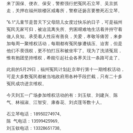
来了国保、便衣、保安，警察强行把冤民石立琴、吴京抓
走，关押在福州鼓楼区戒毒所，警察还扬言要整死石立琴。
“6.1”儿童节是普天下父母陪儿女度过快乐的日子，可是福州
冤民无家可归，被迫流离失所、穷困艰难地生活着并持守着
做人良知。承受着人性应有善良，关爱，孝敬等痛苦，来参
加每周一聚维权活动，每期都有冤民惨遭镇压、迫害，但是
他们不畏强权，更不怕打压和被坐牢了。现为了洗清冤屈，
惟有抱团坚持维权，希能引起社会各界关注一条路可走了。
此前的5月29日，福州冤民计划赴京举行第十一期维权活动，
可是大多数冤民都被当地政府用各种手段拦截，只有二十多
冤民成功进京维权。
今天到五一广场参加维权活动的有：刘玉钗、刘建兴、陈
气、林福淑、江智安、康春花、刘贞莲等数十人。
石立琴电话：18950274974。
陈 气电话：13599425969。
刘玉钗电话：13328651738。