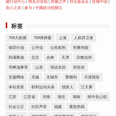
藏行动中心
|
维吾尔在线
|
西藏之声
|
对话基金会
|
玫瑰中国
|
良心之友
|
参与
|
中國政治犯關注
标签
709大抓捕
709律师案
上海
人权捍卫者
倡导行动
公开信
公民权利
刑事拘留
刑满释放
北京
吉林
天津
宗教信仰
寻衅滋事罪
山东
强迫失踪
控告状
支援网络
无锡
无锡市
曹顺利
月度报告
本站首发
权利运动头条
残疾人
江天勇
江苏
江苏省
河南
湖北
湖南
狱中良心犯
社会公正
社区声音
福建
紧急热线