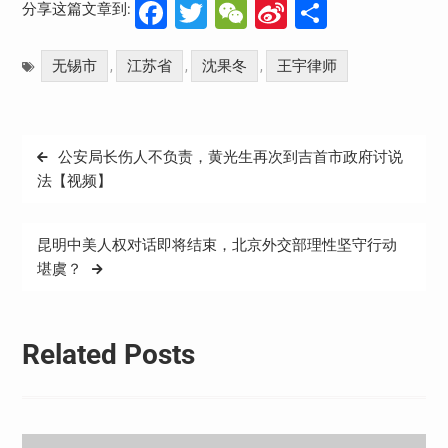
Facebook
Twitter
WeChat
Sina
分
分享这篇文章到:
Weibo
享
无锡市
江苏省
沈果冬
王宇律师
,
,
,
文
公安局长伤人不负责，黄光生再次到吉首市政府讨说
章
法【视频】
导
航
昆明中美人权对话即将结束，北京外交部理性坚守行动
堪虞？
Related Posts