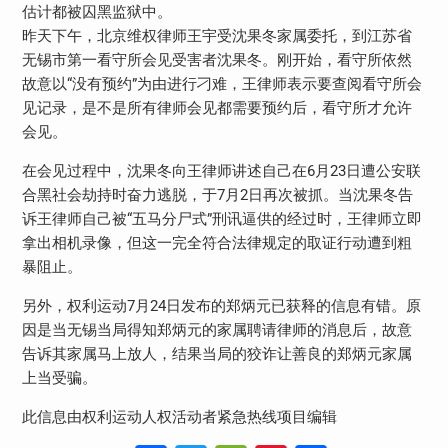
估计都被囚黑监狱中。
昨天下午，北京维权律师王宇受沈果冬家属委托，到江苏省
无锡市第一看守所会见受害者沈果冬。刚开始，看守所依然
故意以“没有预约”为由进行刁难，王律师表示要查阅看守所会
见记录，是不是所有律师会见都需要预约后，看守所才允许
会见。
在会见过程中，沈果冬向王律师讲述自己在6月23日遭公安联
合黑社会劫持时奋力逃脱，于7月2日再次被抓。当沈果冬告
诉王律师自己被“五马分尸式”刑讯逼供的经过时，王律师立即
拿出相机录像，但这一完全符合法律规定的取证行动遭到粗
暴阻止。
另外，权利运动7月24日发布的郑炳元已获释的信息有错。原
因是当无锡当局得知郑炳元的家属聘请律师的消息后，故意
告诉其家属马上放人，结果当局的狡诈让善良的郑炳元家属
上当受骗。
此信息由权利运动人权活动者紧急热线项目编辑