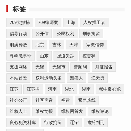
标签
709大抓捕
709律师案
上海
人权捍卫者
倡导行动
公开信
公民权利
刑事拘留
刑满释放
北京
吉林
天津
宗教信仰
寻衅滋事罪
山东
强迫失踪
控告状
支援网络
无锡
无锡市
曹顺利
月度报告
本站首发
权利运动头条
残疾人
江天勇
江苏
江苏省
河南
湖北
湖南
狱中良心犯
社会公正
社区声音
福建
紧急热线
维权人士
维权简报
维权网首发
维权评论
良心犯资料库
行政拘留
辽宁
逮捕判刑