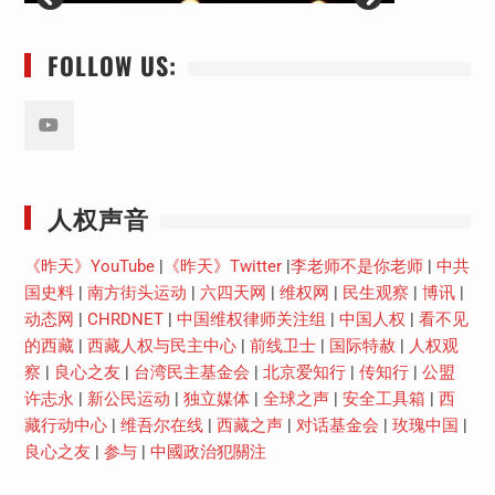
FOLLOW US:
Youtube
人权声音
《昨天》YouTube
|
《昨天》Twitter
|
李老师不是你老师
|
中共
国史料
|
南方街头运动
|
六四天网
|
维权网
|
民生观察
|
博讯
|
动态网
|
CHRDNET
|
中国维权律师关注组
|
中国人权
|
看不见
的西藏
|
西藏人权与民主中心
|
前线卫士
|
国际特赦
|
人权观
察
|
良心之友
|
台湾民主基金会
|
北京爱知行
|
传知行
|
公盟
许志永
|
新公民运动
|
独立媒体
|
全球之声
|
安全工具箱
|
西
藏行动中心
|
维吾尔在线
|
西藏之声
|
对话基金会
|
玫瑰中国
|
良心之友
|
参与
|
中國政治犯關注