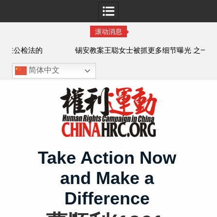
滚动消息
法的
锡安教案王聪女士被抓更多细节曝光 之一
简体中文
Skip
to
content
Take Action Now
and Make a
Difference