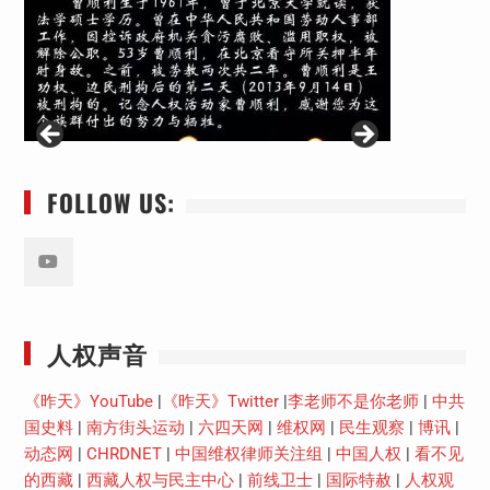
FOLLOW US:
Youtube
人权声音
《昨天》YouTube
|
《昨天》Twitter
|
李老师不是你老师
|
中共
国史料
|
南方街头运动
|
六四天网
|
维权网
|
民生观察
|
博讯
|
动态网
|
CHRDNET
|
中国维权律师关注组
|
中国人权
|
看不见
的西藏
|
西藏人权与民主中心
|
前线卫士
|
国际特赦
|
人权观