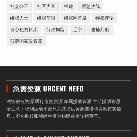
社会公正
社区声音
福建
紧急热线
维权人士
维权简报
维权网首发
维权评论
良心犯资料库
行政拘留
辽宁
逮捕判刑
颠覆国家政权罪
急需资源 URGENT NEED
法律服务资源 医疗康复资源 家属援助资源 生活援助资源
请注意：权利运动平台只为其提供资源连接和协助核实信
息，不协助转账和经手资金捐赠或者转赠事宜。