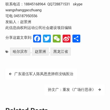
联系电话：18845168964 QQ728871531 skype
wangshanggaozhuang
宅电 045187950556
发贴人：赵景洲
此信息由权利运动公民社会建设项目编辑
Facebook
Twitter
WeChat
Sina
分
分享这篇文章到:
Weibo
享
哈尔滨市
赵景洲
黑龙江省
,
,
文
广东退伍军人陈凤恩患肺癌没钱医治
章
导
孙文广：重发《广场行思录》
航