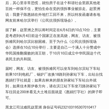
后，其心里非常恐慌，就怕房子在这个和谐社会里跟其他老
百姓一样保不住，更怕生命在党的强拆事业被掠走。赵景洲
说：我妻子陈惠娟在外地打工回不来，所以特发函邀请各地
网友前来哈尔滨举行《公民抗强拆现场会》。
据了解，赵景洲之所以将时间定在6月6日的10点10分，主要
是考虑到6月4日前这个国家正在发高烧，网友、访友、被强
拆难民到哈尔滨比较困难。至于为什么《公民抗强拆现场
会》选择在10点10分举行，主要是自己一个满人十分赞成中
华民国推翻腐败的清王朝，于10月10日成立中华民国这个代
表民主的共和国。
届时，网友、访友、被强拆难民可以坐车到哈尔滨站下车站
前乘101到电机厂，锅炉厂改换18路到孙家站下车，出站台找
惠娟打字社就是；如果吉林来的朋友孙家站下车站台外就
到，如果佳木斯伊春方向，请在滨江站下车坐72路孙家站下
车往回走200米看见大土堆后面就是《惠娟打字社》的牌子即
可。
黑龙江司法难民赵景洲 身份证号码232103195307010417