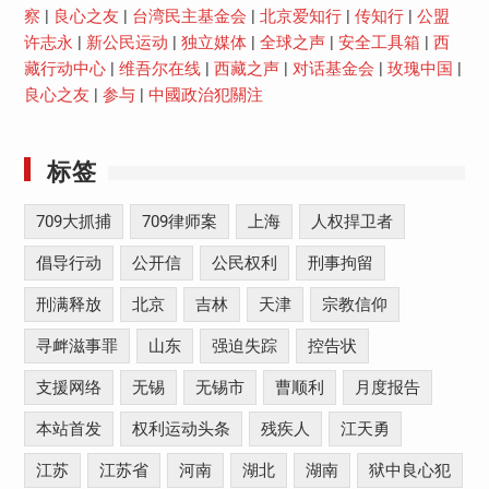
察
|
良心之友
|
台湾民主基金会
|
北京爱知行
|
传知行
|
公盟
许志永
|
新公民运动
|
独立媒体
|
全球之声
|
安全工具箱
|
西
藏行动中心
|
维吾尔在线
|
西藏之声
|
对话基金会
|
玫瑰中国
|
良心之友
|
参与
|
中國政治犯關注
标签
709大抓捕
709律师案
上海
人权捍卫者
倡导行动
公开信
公民权利
刑事拘留
刑满释放
北京
吉林
天津
宗教信仰
寻衅滋事罪
山东
强迫失踪
控告状
支援网络
无锡
无锡市
曹顺利
月度报告
本站首发
权利运动头条
残疾人
江天勇
江苏
江苏省
河南
湖北
湖南
狱中良心犯